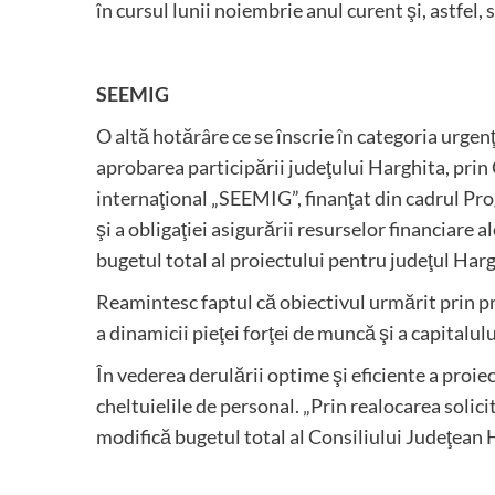
în cursul lunii noiembrie anul curent şi, astfel, 
SEEMIG
O altă hotărâre ce se înscrie în categoria urge
aprobarea participării judeţului Harghita, prin
internaţional „SEEMIG”, finanţat din cadrul P
şi a obligaţiei asigurării resurselor financiare 
bugetul total al proiectului pentru judeţul Har
Reamintesc faptul că obiectivul urmărit prin pr
a dinamicii pieţei forţei de muncă şi a capitalul
În vederea derulării optime şi eficiente a proiec
cheltuielile de personal. „Prin realocarea solic
modifică bugetul total al Consiliului Judeţean 