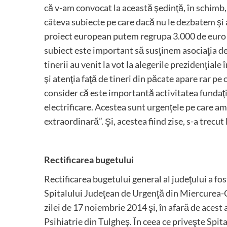
că v-am convocat la această şedinţă, în schimb
câteva subiecte pe care dacă nu le dezbatem şi
proiect european putem regrupa 3.000 de euro d
subiect este important să susţinem asociaţia de 
tinerii au venit la vot la alegerile prezidenţiale
şi atenţia faţă de tineri din păcate apare rar pe
consider că este importantă activitatea fundaţi
electrificare. Acestea sunt urgenţele pe care am
extraordinară”. Şi, acestea fiind zise, s-a trecu
Rectificarea bugetului
Rectificarea bugetului general al judeţului a fo
Spitalului Judeţean de Urgenţă din Miercurea-C
zilei de 17 noiembrie 2014 şi, în afară de aces
Psihiatrie din Tulgheş. În ceea ce priveşte Spit