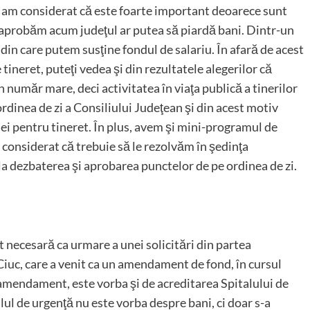
, am considerat că este foarte important deoarece sunt
 aprobăm acum judeţul ar putea să piardă bani. Dintr-un
in care putem susţine fondul de salariu. În afară de acest
tineret, puteţi vedea şi din rezultatele alegerilor că
 în număr mare, deci activitatea în viaţa publică a tinerilor
 ordinea de zi a Consiliului Judeţean şi din acest motiv
ei pentru tineret. În plus, avem şi mini-programul de
 considerat că trebuie să le rezolvăm în şedinţa
t la dezbaterea şi aprobarea punctelor de pe ordinea de zi.
st necesară ca urmare a unei solicitări din partea
iuc, care a venit ca un amendament de fond, în cursul
t amendament, este vorba şi de acreditarea Spitalului de
alul de urgenţă nu este vorba despre bani, ci doar s-a