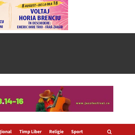
țional
Timp Liber
Religie
Sport