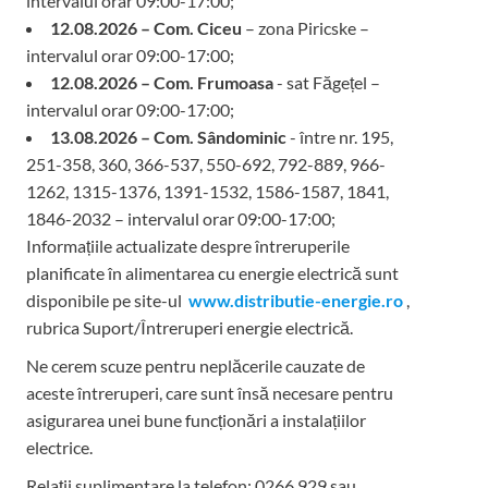
intervalul orar 09:00-17:00;
12.08.2026 – Com. Ciceu
– zona Piricske –
intervalul orar 09:00-17:00;
12.08.2026 – Com. Frumoasa
- sat Făgețel –
intervalul orar 09:00-17:00;
13.08.2026 – Com. Sândominic
- între nr. 195,
251-358, 360, 366-537, 550-692, 792-889, 966-
1262, 1315-1376, 1391-1532, 1586-1587, 1841,
1846-2032 – intervalul orar 09:00-17:00;
Informațiile actualizate despre întreruperile
planificate în alimentarea cu energie electrică sunt
disponibile pe site-ul
www.distributie-energie.ro
,
rubrica Suport/Întreruperi energie electrică.
Ne cerem scuze pentru neplăcerile cauzate de
aceste întreruperi, care sunt însă necesare pentru
asigurarea unei bune funcționări a instalațiilor
electrice.
Relații suplimentare la tel
efon: 0266 929 sau