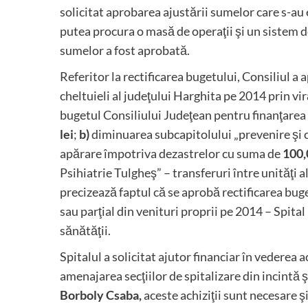
solicitat aprobarea ajustării sumelor care s-a
putea procura o masă de operaţii şi un sistem d
sumelor a fost aprobată.
Referitor la rectificarea bugetului, Consiliul a 
cheltuieli al judeţului Harghita pe 2014 prin vir
bugetul Consiliului Judeţean pentru finanţarea
lei
;
b)
diminuarea subcapitolului „prevenire şi 
apărare împotriva dezastrelor cu suma de
100,
Psihiatrie Tulgheş” – transferuri între unităţi 
precizează faptul că se aprobă rectificarea buget
sau parţial din venituri proprii pe 2014 – Spita
sănătăţii.
Spitalul a solicitat ajutor financiar în vederea 
amenajarea secţiilor de spitalizare din incintă 
Borboly Csaba,
aceste achiziţii sunt necesare 