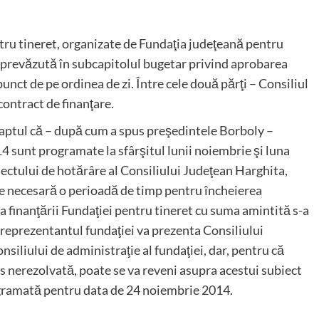
tru tineret, organizate de Fundaţia judeţeană pentru
e prevăzută în subcapitolul bugetar privind aprobarea
 punct de pe ordinea de zi. Între cele două părţi – Consiliul
contract de finanţare.
faptul că – după cum a spus preşedintele Borboly –
 sunt programate la sfârşitul lunii noiembrie şi luna
ectului de hotărâre al Consiliului Judeţean Harghita,
ste necesară o perioadă de timp pentru încheierea
a finanţării Fundaţiei pentru tineret cu suma amintită s-a
 reprezentantul fundaţiei va prezenta Consiliului
nsiliului de administraţie al fundaţiei, dar, pentru că
as nerezolvată, poate se va reveni asupra acestui subiect
ogramată pentru data de 24 noiembrie 2014.