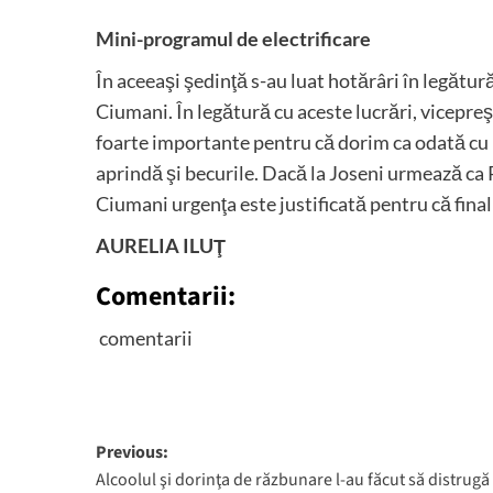
Mini-programul de electrificare
În aceeaşi şedinţă s-au luat hotărâri în legătur
Ciumani. În legătură cu aceste lucrări, vicepre
foarte importante pentru că dorim ca odată cu intr
aprindă şi becurile. Dacă la Joseni urmează ca
Ciumani urgenţa este justificată pentru că finalit
AURELIA ILUŢ
Comentarii:
comentarii
Post
Previous:
Alcoolul şi dorinţa de răzbunare l-au făcut să distrugă
navigation