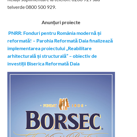
telverde 0800 500 929.
Anunțuri proiecte
PNRR: Fonduri pentru România modernă și
reformată! – Parohia Reformată Daia finalizează
implementarea proiectului „Reabilitare
arhitecturală și structurală” – obiectiv de
investiții Biserica Reformată Daia