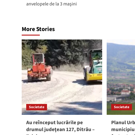
anvelopele de la 3 maşini
More Stories
Societate
Societate
Au reînceput lucrările pe
Planul Urb
drumul judeţean 127, Ditrău –
municipiu