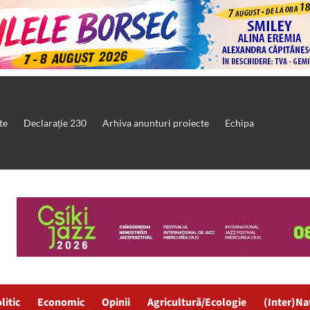
te
Declarație 230
Arhiva anunturi proiecte
Echipa
litic
Economic
Opinii
Agricultură/Ecologie
(Inter)Na