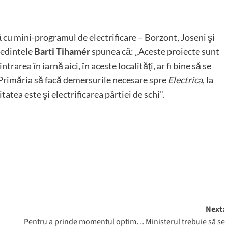
ă cu mini-programul de electrificare – Borzont, Joseni şi
şedintele
Barti Tihamér
spunea că: „Aceste proiecte sunt
area în iarnă aici, în aceste localităţi, ar fi bine să se
 Primăria să facă demersurile necesare spre
Electrica
, la
atea este şi electrificarea pârtiei de schi”.
Next:
Pentru a prinde momentul optim… Ministerul trebuie să se