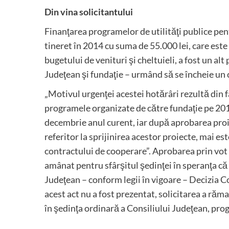
Din vina solicitantului
Finanţarea programelor de utilităţi publice pen
tineret în 2014 cu suma de 55.000 lei, care est
bugetului de venituri şi cheltuieli, a fost un alt
Judeţean şi fundaţie – urmând să se încheie un 
„Motivul urgenţei acestei hotărâri rezultă din 
programele organizate de către fundaţie pe 2014
decembrie anul curent, iar după aprobarea proi
referitor la sprijinirea acestor proiecte, mai e
contractului de cooperare”. Aprobarea prin vot 
amânat pentru sfârşitul şedinţei în speranţa că
Judeţean – conform legii în vigoare – Decizia Co
acest act nu a fost prezentat, solicitarea a răm
în şedinţa ordinară a Consiliului Judeţean, pr