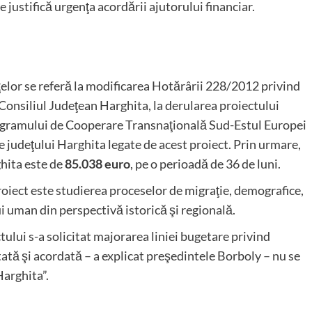
se justifică urgenţa acordării ajutorului financiar.
nţelor se referă la modificarea Hotărârii 228/2012 privind
 Consiliul Judeţean Harghita, la derularea proiectului
rogramului de Cooperare Transnaţională Sud-Estul Europei
ale judeţului Harghita legate de acest proiect. Prin urmare,
ghita este de
85.038 euro
, pe o perioadă de 36 de luni.
oiect este studierea proceselor de migraţie, demografice,
ui uman din perspectivă istorică şi regională.
tului s-a solicitat majorarea liniei bugetare privind
itată şi acordată – a explicat preşedintele Borboly – nu se
Harghita”.