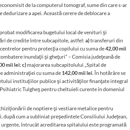
u economisit de la computerul tomograf, sume din care s-ar
e dedurizare a apei. Această cerere de deblocare a
aprobat modificarea bugetului local de venituri şi
ări de credite între subcapitole, astfel:
a)
transferuri din
 centrelor pentru protecţia copilului cu suma de
42,00 mii
combatere inundaţii şi gheţuri” – Comisia judeţeană de
00 mii lei
;
c)
majorarea subcapitolului „Spital de
ale administraţiei cu suma de
142,00 mii lei
. În hotărâre se
ului instituţiilor publice şi activităţilor finanţate integral
l Psihiatric Tulgheş pentru cheltuieli curente în domeniul
achiziţionării de noptiere şi vestiare metalice pentru
şi, după cum a subliniat preşedintele Consiliului Judeţean,
şi urgente, întrucât acreditarea spitalului este programată