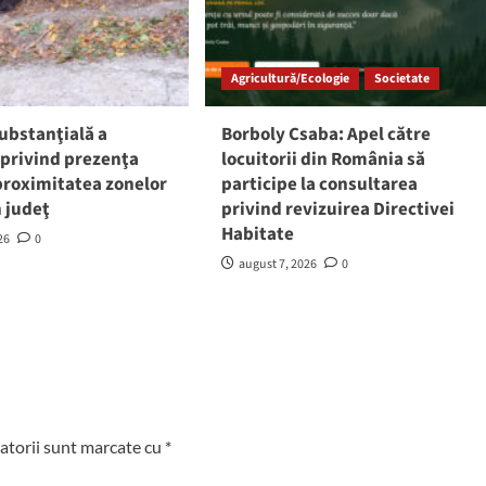
Agricultură/Ecologie
Societate
ubstanţială a
Borboly Csaba: Apel către
 privind prezenţa
locuitorii din România să
 proximitatea zonelor
participe la consultarea
n judeţ
privind revizuirea Directivei
Habitate
26
0
august 7, 2026
0
atorii sunt marcate cu
*