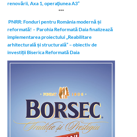
renovării, Axa 1, operaţiunea A3”
***
PNRR: Fonduri pentru România modernă și
reformată! – Parohia Reformată Daia finalizează
implementarea proiectului „Reabilitare
arhitecturală și structurală” – obiectiv de
investiții Biserica Reformată Daia