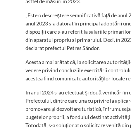
astfel de măsuri în 2023.
„Este o descreştere semnificativă faţă de anul
anul 2023 s-a datorat în principal adoptării uno
dispoziţii care s-au referit la salariile primaril
din aparatul propriu al primarului. Deci, în 20
declarat prefectul Petres Sándor.
Acesta a mai arătat că, la solicitarea autorităţi
vedere privind concluziile exercitării controlulu
acestea fiind comunicate autorităţilor locale res
În anul 2024 s-au efectuat şi două verificări în 
Prefectului, dintre care una cu privire la aplic
promovare şi dezvoltare turistică, înfrumuseţare
bugetelor proprii, a fondului destinat activităţ
Totodată, s-a soluţionat o solicitare venită din 