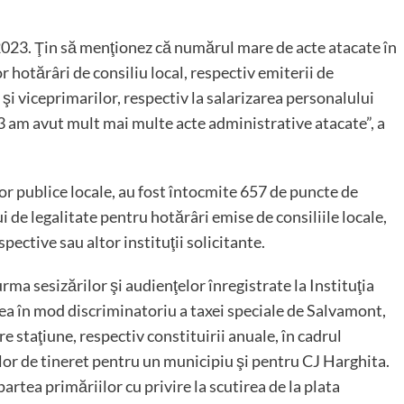
 2023. Ţin să menţionez că numărul mare de acte atacate în
r hotărâri de consiliu local, respectiv emiterii de
or şi viceprimarilor, respectiv la salarizarea personalului
23 am avut mult mai multe acte administrative atacate”, a
lor publice locale, au fost întocmite 657 de puncte de
i de legalitate pentru hotărâri emise de consiliile locale,
pective sau altor instituţii solicitante.
urma sesizărilor şi audienţelor înregistrate la Instituţia
area în mod discriminatoriu a taxei speciale de Salvamont,
 staţiune, respectiv constituirii anuale, în cadrul
ilor de tineret pentru un municipiu şi pentru CJ Harghita.
partea primăriilor cu privire la scutirea de la plata