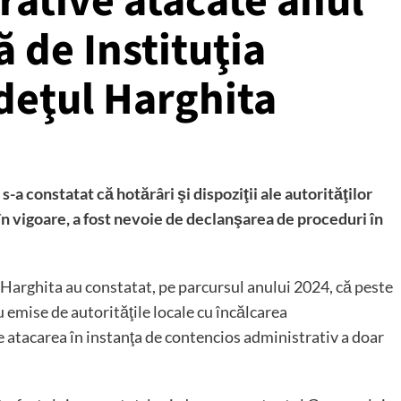
rative atacate anul
ă de Instituţia
udeţul Harghita
s-a constatat că hotărâri şi dispoziţii ale autorităţilor
 în vigoare, a fost nevoie de declanşarea de proceduri în
l Harghita au constatat, pe parcursul anului 2024, că peste
 emise de autorităţile locale cu încălcarea
de atacarea în instanţa de contencios administrativ a doar