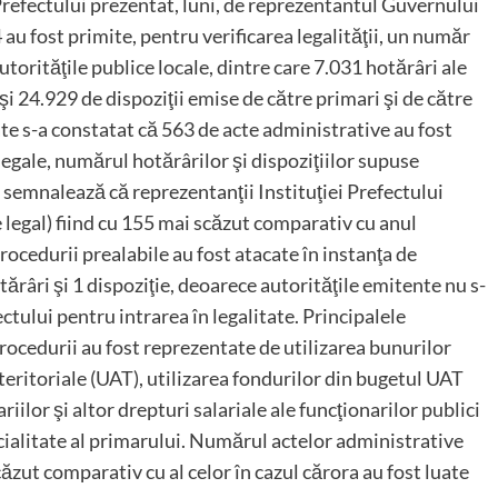
i Prefectului prezentat, luni, de reprezentantul Guvernului
 au fost primite, pentru verificarea legalităţii, un număr
orităţile publice locale, dintre care 7.031 hotărâri ale
) şi 24.929 de dispoziţii emise de către primari şi de către
ate s-a constatat că 563 de acte administrative au fost
egale, numărul hotărârilor şi dispoziţiilor supuse
e semnalează că reprezentanţii Instituţiei Prefectului
 legal) fiind cu 155 mai scăzut comparativ cu anul
ocedurii prealabile au fost atacate în instanţa de
ărâri şi 1 dispoziţie, deoarece autorităţile emitente nu s-
ctului pentru intrarea în legalitate. Principalele
ocedurii au fost reprezentate de utilizarea bunurilor
teritoriale (UAT), utilizarea fondurilor din bugetul UAT
iilor şi altor drepturi salariale ale funcţionarilor publici
cialitate al primarului. Numărul actelor administrative
căzut comparativ cu al celor în cazul cărora au fost luate