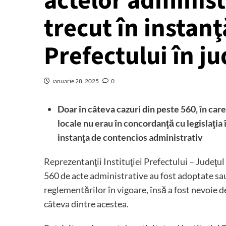
actelor administ
trecut în instanţ
Prefectului în j
ianuarie 28, 2025
0
Doar în câteva cazuri din peste 560, în care 
locale nu erau în concordanţă cu legislaţia
instanţa de contencios administrativ
Reprezentanţii Instituţiei Prefectului – Judeţu
560 de acte administrative au fost adoptate sau
reglementărilor în vigoare, însă a fost nevoie 
câteva dintre acestea.