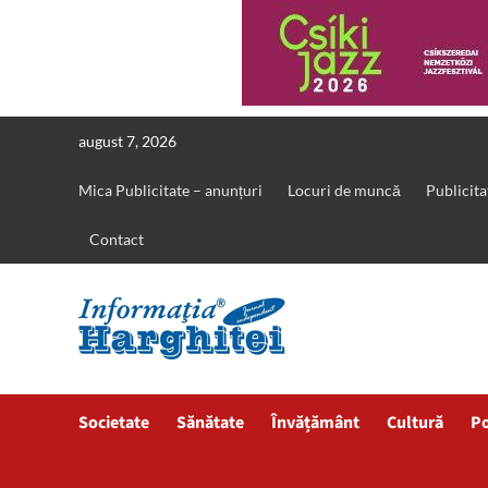
Skip
august 7, 2026
to
content
Mica Publicitate – anunțuri
Locuri de muncă
Publicita
Contact
Societate
Sănătate
Învățământ
Cultură
Po