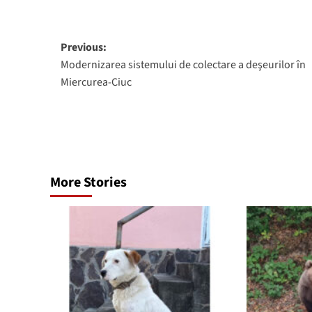
Post
Previous:
Modernizarea sistemului de colectare a deşeurilor în
navigation
Miercurea-Ciuc
More Stories