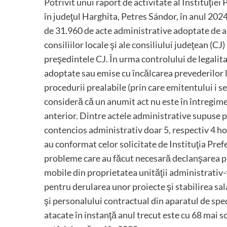
Potrivit unui raport de activitate al Instituţie
în judeţul Harghita, Petres Sándor, în anul 2024
de 31.960 de acte administrative adoptate de aut
consiliilor locale şi ale consiliului judeţean (CJ
preşedintele CJ. În urma controlului de legalit
adoptate sau emise cu încălcarea prevederilor l
procedurii prealabile (prin care emitentului i s
consideră că un anumit act nu este în întregime
anterior. Dintre actele administrative supuse pr
contencios administrativ doar 5, respectiv 4 hot
au conformat celor solicitate de Instituţia Prefe
probleme care au făcut necesară declanşarea pr
mobile din proprietatea unităţii administrativ-
pentru derularea unor proiecte şi stabilirea salar
şi personalului contractual din aparatul de spe
atacate în instanţă anul trecut este cu 68 mai s