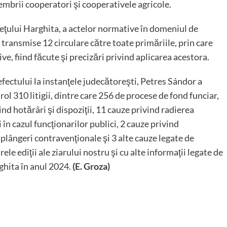
embrii cooperatori şi cooperativele agricole.
deţului Harghita, a actelor normative în domeniul de
st transmise 12 circulare către toate primăriile, prin care
ive, fiind făcute şi precizări privind aplicarea acestora.
efectului la instanţele judecătoreşti, Petres Sándor a
rol 310 litigii, dintre care 256 de procese de fond funciar,
d hotărâri şi dispoziţii, 11 cauze privind radierea
i în cazul funcţionarilor publici, 2 cauze privind
 plângeri contravenţionale şi 3 alte cauze legate de
le ediţii ale ziarului nostru şi cu alte informaţii legate de
rghita în anul 2024.
(E. Groza)