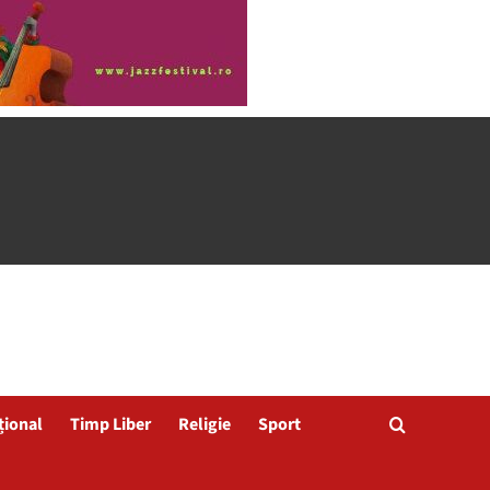
țional
Timp Liber
Religie
Sport