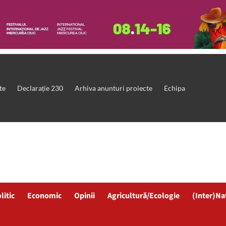
te
Declarație 230
Arhiva anunturi proiecte
Echipa
litic
Economic
Opinii
Agricultură/Ecologie
(Inter)Na