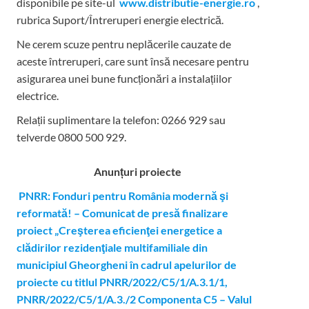
disponibile pe site-ul
www.distributie-energie.ro
,
rubrica Suport/Întreruperi energie electrică.
Ne cerem scuze pentru neplăcerile cauzate de
aceste întreruperi, care sunt însă necesare pentru
asigurarea unei bune funcționări a instalațiilor
electrice.
Relații suplimentare la tel
efon: 0266 929 sau
telverde 0800 500 929.
Anunțuri proiecte
PNRR: Fonduri pentru România modernă şi
reformată! – Comunicat de presă finalizare
proiect „Creşterea eficienţei energetice a
clădirilor rezidenţiale multifamiliale din
municipiul Gheorgheni în cadrul apelurilor de
proiecte cu titlul PNRR/2022/C5/1/A.3.1/1,
PNRR/2022/C5/1/A.3./2 Componenta C5 – Valul