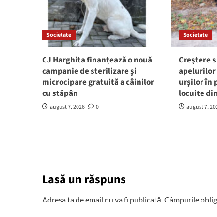
Societate
Societate
CJ Harghita finanţează o nouă
Creştere s
campanie de sterilizare şi
apelurilor
microcipare gratuită a câinilor
urşilor în
cu stăpân
locuite di
august 7, 2026
0
august 7, 20
Lasă un răspuns
Adresa ta de email nu va fi publicată.
Câmpurile oblig