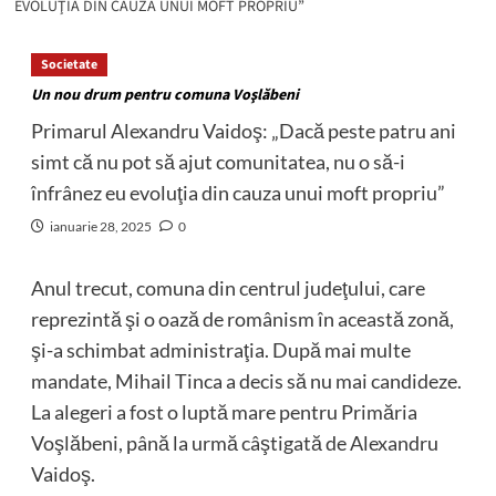
EVOLUŢIA DIN CAUZA UNUI MOFT PROPRIU”
Societate
Un nou drum pentru comuna Voşlăbeni
Primarul Alexandru Vaidoş: „Dacă peste patru ani
simt că nu pot să ajut comunitatea, nu o să-i
înfrânez eu evoluţia din cauza unui moft propriu”
ianuarie 28, 2025
0
Anul trecut, comuna din centrul judeţului, care
reprezintă şi o oază de românism în această zonă,
şi-a schimbat administraţia. După mai multe
mandate, Mihail Tinca a decis să nu mai candideze.
La alegeri a fost o luptă mare pentru Primăria
Voşlăbeni, până la urmă câştigată de Alexandru
Vaidoş.