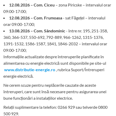
12.08.2026 – Com. Ciceu
– zona Piricske – intervalul orar
09:00-17:00;
12.08.2026 – Com. Frumoasa
- sat Făgețel – intervalul
orar 09:00-17:00;
13.08.2026 – Com. Sândominic
- între nr. 195, 251-358,
360, 366-537, 550-692, 792-889, 966-1262, 1315-1376,
1391-1532, 1586-1587, 1841, 1846-2032 – intervalul orar
09:00-17:00;
Informațiile actualizate despre întreruperile planificate în
alimentarea cu energie electrică sunt disponibile pe site-ul
www.distributie-energie.ro
, rubrica Suport/Întreruperi
energie electrică.
Ne cerem scuze pentru neplăcerile cauzate de aceste
întreruperi, care sunt însă necesare pentru asigurarea unei
bune funcționări a instalațiilor electrice.
Relații suplimentare la tel
efon: 0266 929 sau telverde 0800
500 929.