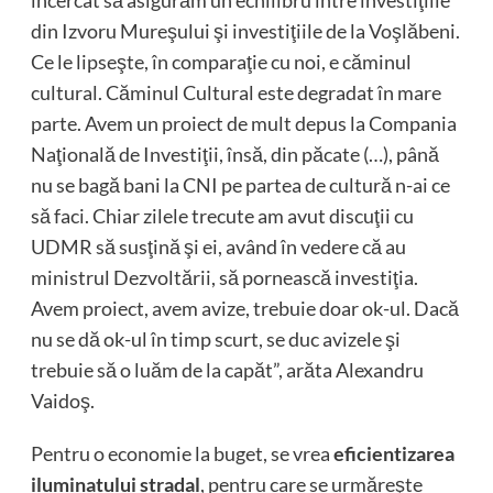
încercat să asigurăm un echilibru între investiţiile
din Izvoru Mureşului şi investiţiile de la Voşlăbeni.
Ce le lipseşte, în comparaţie cu noi, e căminul
cultural. Căminul Cultural este degradat în mare
parte. Avem un proiect de mult depus la Compania
Naţională de Investiţii, însă, din păcate (…), până
nu se bagă bani la CNI pe partea de cultură n-ai ce
să faci. Chiar zilele trecute am avut discuţii cu
UDMR să susţină şi ei, având în vedere că au
ministrul Dezvoltării, să pornească investiţia.
Avem proiect, avem avize, trebuie doar ok-ul. Dacă
nu se dă ok-ul în timp scurt, se duc avizele şi
trebuie să o luăm de la capăt”, arăta Alexandru
Vaidoş.
Pentru o economie la buget, se vrea
eficientizarea
iluminatului stradal
, pentru care se urmăreşte