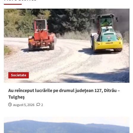
Societate
Au reînceput lucrările pe drumul judeţean 127, Ditrău –
Tulgheş
august 5, 2026
2