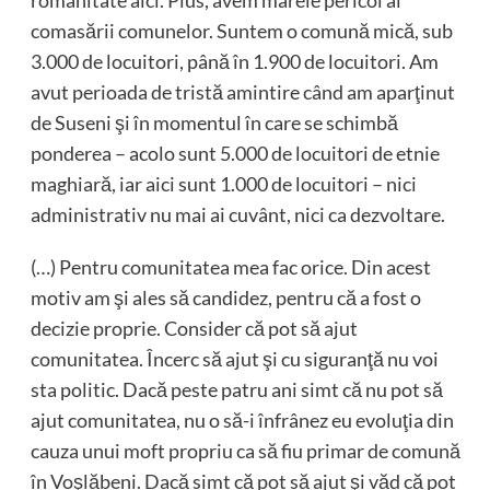
românitate aici. Plus, avem marele pericol al
comasării comunelor. Suntem o comună mică, sub
3.000 de locuitori, până în 1.900 de locuitori. Am
avut perioada de tristă amintire când am aparţinut
de Suseni şi în momentul în care se schimbă
ponderea – acolo sunt 5.000 de locuitori de etnie
maghiară, iar aici sunt 1.000 de locuitori – nici
administrativ nu mai ai cuvânt, nici ca dezvoltare.
(…) Pentru comunitatea mea fac orice. Din acest
motiv am şi ales să candidez, pentru că a fost o
decizie proprie. Consider că pot să ajut
comunitatea. Încerc să ajut şi cu siguranţă nu voi
sta politic. Dacă peste patru ani simt că nu pot să
ajut comunitatea, nu o să-i înfrânez eu evoluţia din
cauza unui moft propriu ca să fiu primar de comună
în Voşlăbeni. Dacă simt că pot să ajut şi văd că pot