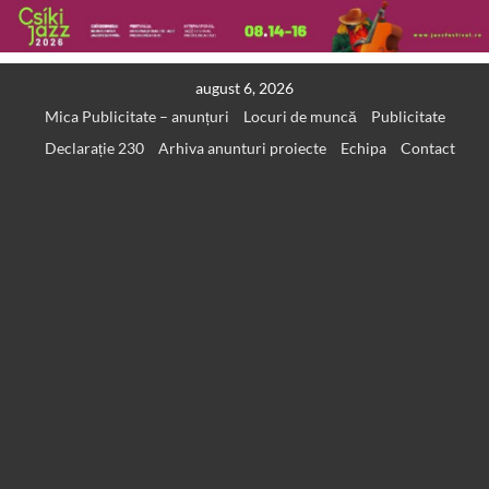
Skip
august 6, 2026
to
Mica Publicitate – anunțuri
Locuri de muncă
Publicitate
content
Declarație 230
Arhiva anunturi proiecte
Echipa
Contact