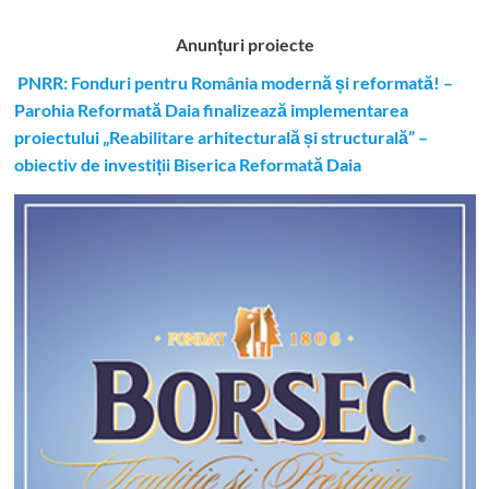
Anunțuri proiecte
PNRR: Fonduri pentru România modernă și reformată! –
Parohia Reformată Daia finalizează implementarea
proiectului „Reabilitare arhitecturală și structurală” –
obiectiv de investiții Biserica Reformată Daia