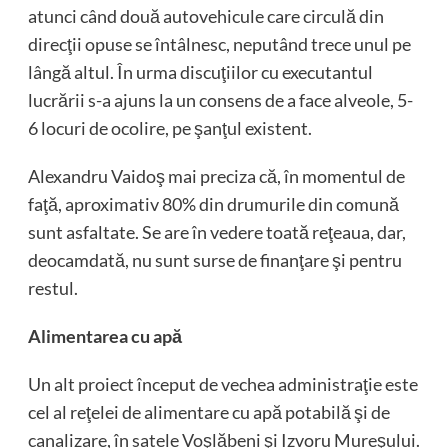
atunci când două autovehicule care circulă din
direcţii opuse se întâlnesc, neputând trece unul pe
lângă altul. În urma discuţiilor cu executantul
lucrării s-a ajuns la un consens de a face alveole, 5-
6 locuri de ocolire, pe şanţul existent.
Alexandru Vaidoş mai preciza că, în momentul de
faţă, aproximativ 80% din drumurile din comună
sunt asfaltate. Se are în vedere toată reţeaua, dar,
deocamdată, nu sunt surse de finanţare şi pentru
restul.
Alimentarea cu apă
Un alt proiect început de vechea administraţie este
cel al reţelei de alimentare cu apă potabilă şi de
canalizare, în satele Voşlăbeni şi Izvoru Mureşului.