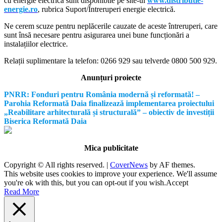
cu energie electrică sunt disponibile pe site-ul
www.distributie-
energie.ro
, rubrica Suport/Întreruperi energie electrică.
Ne cerem scuze pentru neplăcerile cauzate de aceste întreruperi, care
sunt însă necesare pentru asigurarea unei bune funcționări a
instalațiilor electrice.
Relații suplimentare la tel
efon: 0266 929 sau telverde 0800 500 929.
Anunțuri proiecte
PNRR: Fonduri pentru România modernă și reformată! –
Parohia Reformată Daia finalizează implementarea proiectului
„Reabilitare arhitecturală și structurală” – obiectiv de investiții
Biserica Reformată Daia
Mica publicitate
Copyright © All rights reserved.
|
CoverNews
by AF themes.
This website uses cookies to improve your experience. We'll assume
you're ok with this, but you can opt-out if you wish.
Accept
Read More