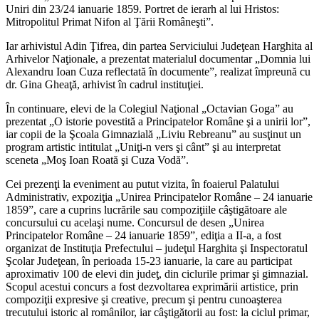
Uniri din 23/24 ianuarie 1859. Portret de ierarh al lui Hristos:
Mitropolitul Primat Nifon al Ţării Româneşti”.
Iar arhivistul Adin Ţifrea, din partea Serviciului Judeţean Harghita al
Arhivelor Naţionale, a prezentat materialul documentar „Domnia lui
Alexandru Ioan Cuza reflectată în documente”, realizat împreună cu
dr. Gina Gheaţă, arhivist în cadrul instituţiei.
În continuare, elevi de la Colegiul Naţional „Octavian Goga” au
prezentat „O istorie povestită a Principatelor Române şi a unirii lor”,
iar copii de la Şcoala Gimnazială „Liviu Rebreanu” au susţinut un
program artistic intitulat „Uniţi-n vers şi cânt” şi au interpretat
sceneta „Moş Ioan Roată şi Cuza Vodă”.
Cei prezenţi la eveniment au putut vizita, în foaierul Palatului
Administrativ, expoziţia „Unirea Principatelor Române – 24 ianuarie
1859”, care a cuprins lucrările sau compoziţiile câştigătoare ale
concursului cu acelaşi nume. Concursul de desen „Unirea
Principatelor Române – 24 ianuarie 1859”, ediţia a II-a, a fost
organizat de Instituţia Prefectului – judeţul Harghita şi Inspectoratul
Şcolar Judeţean, în perioada 15-23 ianuarie, la care au participat
aproximativ 100 de elevi din judeţ, din ciclurile primar şi gimnazial.
Scopul acestui
concurs a fost dezvoltarea exprimării artistice, prin
compoziţii expresive şi creative, precum şi pentru cunoaşterea
trecutului istoric al românilor, iar câştigătorii au fost: la ciclul primar,