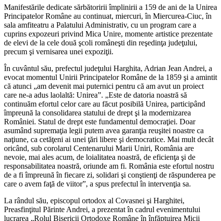
Manifestările dedicate sărbătoririi împlinirii a 159 de ani de la Unirea
Principatelor Române au continuat, miercuri, în Miercurea-Ciuc, în
sala amfiteatru a Palatului Administrativ, cu un program care a
cuprins expozeuri privind Mica Unire, momente artistice prezentate
de elevi de la cele două şcoli româneşti din reşedinţa judeţului,
precum şi vernisarea unei expoziţii.
În cuvântul său, prefectul judeţului Harghita, Adrian Jean Andrei, a
evocat momentul Unirii Principatelor Române de la 1859 şi a amintit
că atunci „am devenit mai puternici pentru că am avut un proiect
care ne-a adus laolaltă: Unirea”. „Este de datoria noastră să
continuăm efortul celor care au făcut posibilă Unirea, participând
împreună la consolidarea statului de drept şi la modernizarea
României. Statul de drept este fundamentul democraţiei. Doar
asumând supremaţia legii putem avea garanţia reuşitei noastre ca
naţiune, ca cetăţeni ai unei ţări libere şi democratice. Mai mult decât
oricând, sub corolarul Centenarului Marii Uniri, România are
nevoie, mai ales acum, de loialitatea noastră, de eficienţa şi de
responsabilitatea noastră, oriunde am fi. România este efortul nostru
de a fi împreună în fiecare zi, solidari şi conştienţi de răspunderea pe
care o avem faţă de viitor”, a spus prefectul în intervenţia sa.
La rândul său, episcopul ortodox al Covasnei şi Harghitei,
Preasfinţitul Părinte Andrei, a prezentat în cadrul evenimentului
lucrarea „Rolul Bisericii Ortodoxe Române în înfăptuirea Micii