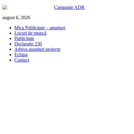
Skip
august 6, 2026
to
Mica Publicitate – anunțuri
content
Locuri de muncă
Publicitate
Declarație 230
Arhiva anunturi proiecte
Echipa
Contact