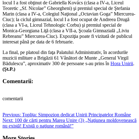
locul I a fost obţinut de Gabriella Kovács (clasa a IV-a, Liceul
Teoretic „Sf. Nicolae” Gheorgheni) şi premiul special de Ştefania
Marin (clasa a IV-a, Colegiul Naţional „Octavian Goga” Miercurea-
Ciuc); la ciclul gimnazial, locul I a fost ocupat de Andreea Drugă
(clasa a VI-a, Liceul Tehnologic Corbu) şi premiul special de
Monica-Georgiana Liţă (clasa a VII-a, Şcoala Gimnazială „Liviu
Rebreanu” Miercurea-Ciuc). Expoziţia poate fi vizitată de publicul
interesat până pe data de 6 februarie.
La final, pe platoul din faţa Palatului Administrativ, în acordurile
muzicii militare a Brigăzii 61 Vânători de Munte „General Virgil
Bădulescu”, aproximativ 300 de persoane s-au prins în
Hora Unirii
.
(Şt.P.)
Comentarii:
comentarii
Post
Previous:
Topliţa: Simpozion dedicat Unirii Principatelor Române
Next:
100 de cărţi pentru Marea Unire (3) „Naţiunea moldovenească
navigation
nu există! Există o naţiune română!”
More Stories