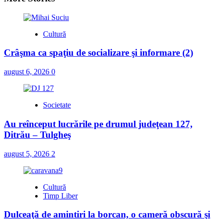
Cultură
Crâşma ca spaţiu de socializare şi informare (2)
august 6, 2026
0
Societate
Au reînceput lucrările pe drumul judeţean 127,
Ditrău – Tulgheş
august 5, 2026
2
Cultură
Timp Liber
Dulceaţă de amintiri la borcan, o cameră obscură şi