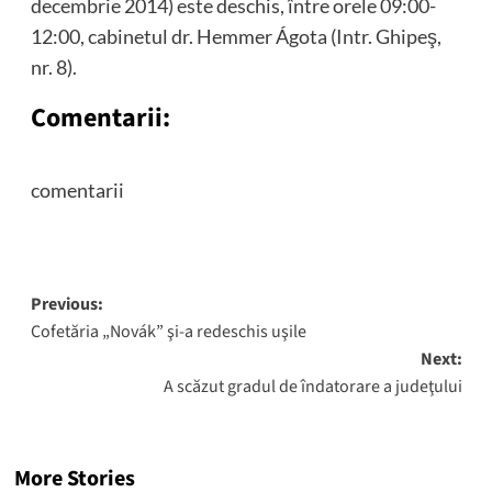
decembrie 2014) este deschis, între orele 09:00-
12:00, cabinetul dr. Hemmer Ágota (Intr. Ghipeş,
nr. 8).
Comentarii:
comentarii
Post
Previous:
Cofetăria „Novák” şi-a redeschis uşile
navigation
Next:
A scăzut gradul de îndatorare a judeţului
More Stories