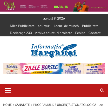
Skip
august 9, 2026
to
Mica Publicitate – anunțuri
Locuri de muncă
Publicitate
content
Declarație 230
Arhiva anunturi proiecte
Echipa
Contact
Primary
Menu
HOME
SĂNĂTATE
PROGRAMUL DE URGENŢĂ STOMATOLOGICĂ – 20-