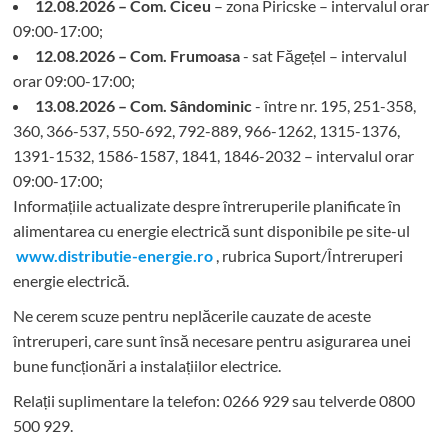
12.08.2026 – Com. Ciceu
– zona Piricske – intervalul orar
09:00-17:00;
12.08.2026 – Com. Frumoasa
- sat Făgețel – intervalul
orar 09:00-17:00;
13.08.2026 – Com. Sândominic
- între nr. 195, 251-358,
360, 366-537, 550-692, 792-889, 966-1262, 1315-1376,
1391-1532, 1586-1587, 1841, 1846-2032 – intervalul orar
09:00-17:00;
Informațiile actualizate despre întreruperile planificate în
alimentarea cu energie electrică sunt disponibile pe site-ul
www.distributie-energie.ro
, rubrica Suport/Întreruperi
energie electrică.
Ne cerem scuze pentru neplăcerile cauzate de aceste
întreruperi, care sunt însă necesare pentru asigurarea unei
bune funcționări a instalațiilor electrice.
Relații suplimentare la tel
efon: 0266 929 sau telverde 0800
500 929.