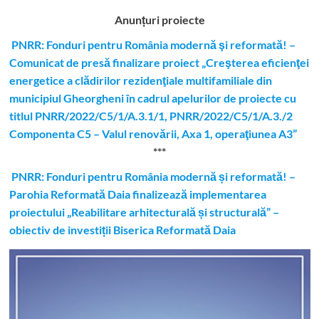
Anunțuri proiecte
PNRR: Fonduri pentru România modernă şi reformată! –
Comunicat de presă finalizare proiect „Creşterea eficienţei
energetice a clădirilor rezidenţiale multifamiliale din
municipiul Gheorgheni în cadrul apelurilor de proiecte cu
titlul PNRR/2022/C5/1/A.3.1/1, PNRR/2022/C5/1/A.3./2
Componenta C5 – Valul renovării, Axa 1, operaţiunea A3”
***
PNRR: Fonduri pentru România modernă și reformată! –
Parohia Reformată Daia finalizează implementarea
proiectului „Reabilitare arhitecturală și structurală” –
obiectiv de investiții Biserica Reformată Daia