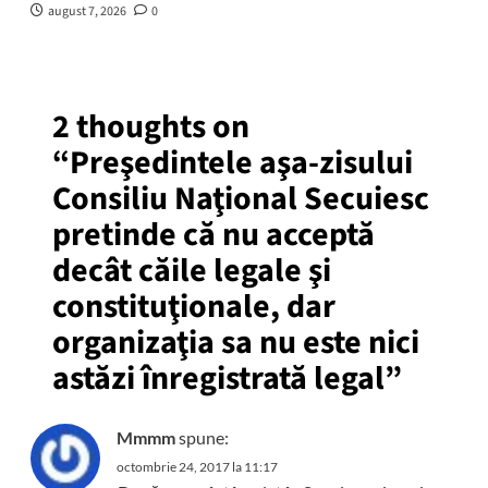
august 7, 2026
0
2 thoughts on
“
Preşedintele aşa-zisului
Consiliu Naţional Secuiesc
pretinde că nu acceptă
decât căile legale şi
constituţionale, dar
organizaţia sa nu este nici
astăzi înregistrată legal
”
Mmmm
spune:
octombrie 24, 2017 la 11:17