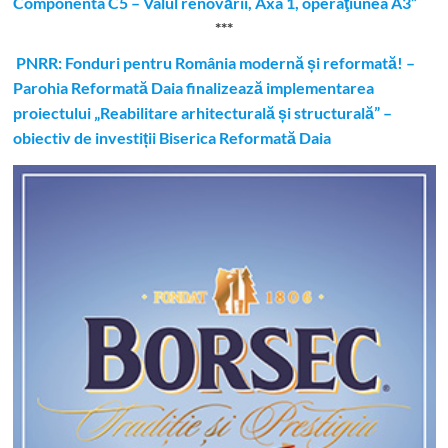
Componenta C5 – Valul renovării, Axa 1, operaţiunea A3”
***
PNRR: Fonduri pentru România modernă și reformată! –
Parohia Reformată Daia finalizează implementarea
proiectului „Reabilitare arhitecturală și structurală” –
obiectiv de investiții Biserica Reformată Daia