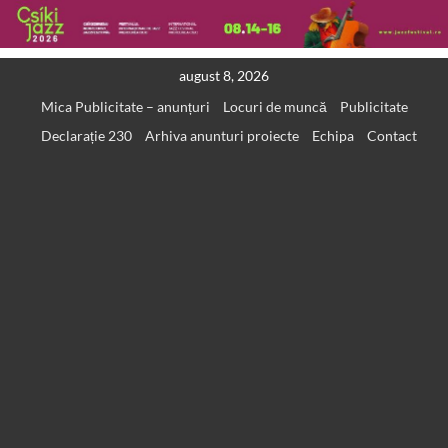
Skip
august 8, 2026
to
Mica Publicitate – anunțuri
Locuri de muncă
Publicitate
content
Declarație 230
Arhiva anunturi proiecte
Echipa
Contact