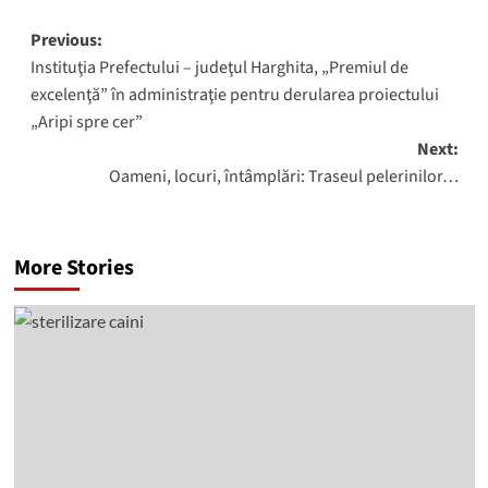
Post
Previous:
Instituţia Prefectului – judeţul Harghita, „Premiul de
navigation
excelenţă” în administraţie pentru derularea proiectului
„Aripi spre cer”
Next:
Oameni, locuri, întâmplări: Traseul pelerinilor…
More Stories