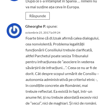
După ce s-a întâmplat în Spania … nimeni nu
va mai susține așa ceva în Europa.
Răspunde
Gheorghe P.
spune:
octombrie 25, 2017 la 09:24
Foarte bine că dl.Izsak afirmă calea dialogului,
cea nonviolentă. Problema legalității
funcționării Consiliului trebuie clarificată,
altfel Parchetul poate sesiza Tribunalul
pentru infracțiunea de ”asociere în vederea
săvârșirii de infracțiuni…”. Ceea ce nu ar fi de
dorit. Cât despre scopul urmărit de Consiliu –
autonomia administrativă pe criteriul etnic -,
în condițiile concrete ale României, mai
trebuie reflectat. Ea există în fapt, într-un
anume fel, și nu trebuie abordată excesiv nici
de ”secui”, nici de maghiari. Și nici de români.