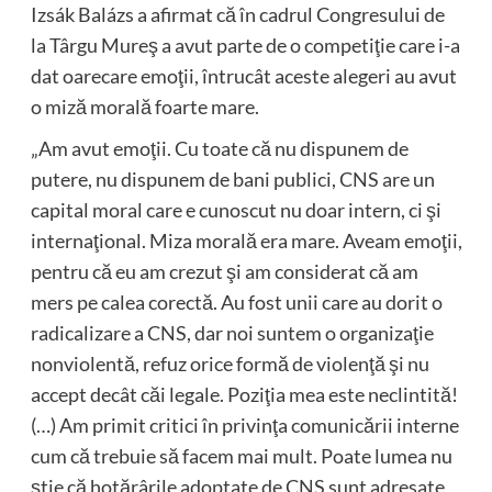
Izsák Balázs a afirmat că în cadrul Congresului de
la Târgu Mureş a avut parte de o competiţie care i-a
dat oarecare emoţii, întrucât aceste alegeri au avut
o miză morală foarte mare.
„Am avut emoţii. Cu toate că nu dispunem de
putere, nu dispunem de bani publici, CNS are un
capital moral care e cunoscut nu doar intern, ci şi
internaţional. Miza morală era mare. Aveam emoţii,
pentru că eu am crezut şi am considerat că am
mers pe calea corectă. Au fost unii care au dorit o
radicalizare a CNS, dar noi suntem o organizaţie
nonviolentă, refuz orice formă de violenţă şi nu
accept decât căi legale. Poziţia mea este neclintită!
(…) Am primit critici în privinţa comunicării interne
cum că trebuie să facem mai mult. Poate lumea nu
ştie că hotărârile adoptate de CNS sunt adresate