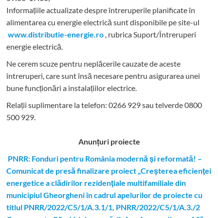
Informațiile actualizate despre întreruperile planificate în
alimentarea cu energie electrică sunt disponibile pe site-ul
www.distributie-energie.ro
, rubrica Suport/Întreruperi
energie electrică.
Ne cerem scuze pentru neplăcerile cauzate de aceste
întreruperi, care sunt însă necesare pentru asigurarea unei
bune funcționări a instalațiilor electrice.
Relații suplimentare la tel
efon: 0266 929 sau telverde 0800
500 929.
Anunțuri proiecte
PNRR: Fonduri pentru România modernă şi reformată! –
Comunicat de presă finalizare proiect „Creşterea eficienţei
energetice a clădirilor rezidenţiale multifamiliale din
municipiul Gheorgheni în cadrul apelurilor de proiecte cu
titlul PNRR/2022/C5/1/A.3.1/1, PNRR/2022/C5/1/A.3./2