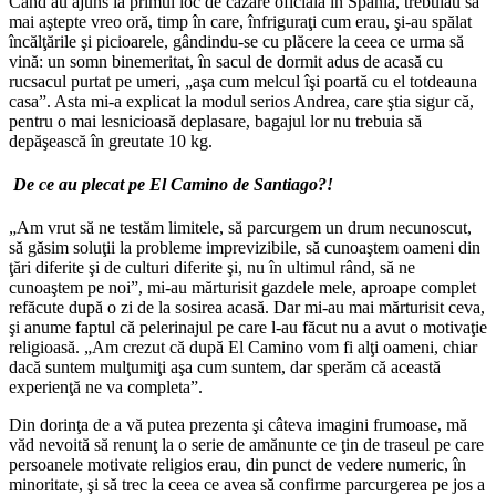
Când au ajuns la primul loc de cazare oficială în Spania, trebuiau să
mai aştepte vreo oră, timp în care, înfriguraţi cum erau, şi-au spălat
încălţările şi picioarele, gândindu-se cu plăcere la ceea ce urma să
vină: un somn binemeritat, în sacul de dormit adus de acasă cu
rucsacul purtat pe umeri, „aşa cum melcul îşi poartă cu el totdeauna
casa”. Asta mi-a explicat la modul serios Andrea, care ştia sigur că,
pentru o mai lesnicioasă deplasare, bagajul lor nu trebuia să
depăşească în greutate 10 kg.
De ce au plecat pe El Camino de Santiago?!
„Am vrut să ne testăm limitele, să parcurgem un drum necunoscut,
să găsim soluţii la probleme imprevizibile, să cunoaştem oameni din
ţări diferite şi de culturi diferite şi, nu în ultimul rând, să ne
cunoaştem pe noi”, mi-au mărturisit gazdele mele, aproape complet
refăcute după o zi de la sosirea acasă. Dar mi-au mai mărturisit ceva,
şi anume faptul că pelerinajul pe care l-au făcut nu a avut o motivaţie
religioasă. „Am crezut că după El Camino vom fi alţi oameni, chiar
dacă suntem mulţumiţi aşa cum suntem, dar sperăm că această
experienţă ne va completa”.
Din dorinţa de a vă putea prezenta şi câteva imagini frumoase, mă
văd nevoită să renunţ la o serie de amănunte ce ţin de traseul pe care
persoanele motivate religios erau, din punct de vedere numeric, în
minoritate, şi să trec la ceea ce avea să confirme parcurgerea pe jos a