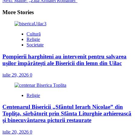
Next:
Mâine: „Ziua Armatei României”
More Stories
Cultură
Religie
Societate
Pompierii harghiteni au intervenit pentru salvarea
uşilor împărăteşti ale Bisericii din lemn din Uilac
iulie 29, 2026
0
Religie
Centenarul Bisericii „Sfântul Ierarh Nicolae” din
Topliţa, sărbătorit prin Sfânta Liturghie arhierească
şi binecuvântarea picturii restaurate
iulie 20, 2026
0