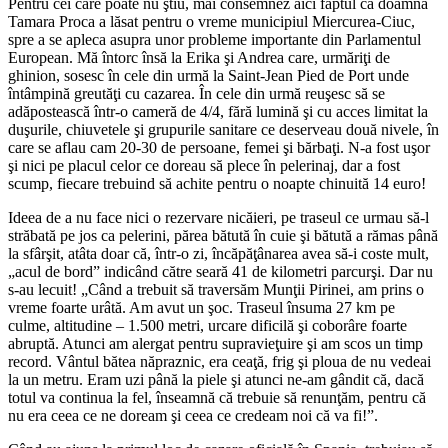
Pentru cei care poate nu ştiu, mai consemnez aici faptul că doamna
Tamara Proca a lăsat pentru o vreme municipiul Miercurea-Ciuc,
spre a se apleca asupra unor probleme importante din Parlamentul
European. Mă întorc însă la Erika şi Andrea care, urmăriţi de
ghinion, sosesc în cele din urmă la Saint-Jean Pied de Port unde
întâmpină greutăţi cu cazarea. În cele din urmă reuşesc să se
adăpostească într-o cameră de 4/4, fără lumină şi cu acces limitat la
duşurile, chiuvetele şi grupurile sanitare ce deserveau două nivele, în
care se aflau cam 20-30 de persoane, femei şi bărbaţi. N-a fost uşor
şi nici pe placul celor ce doreau să plece în pelerinaj, dar a fost
scump, fiecare trebuind să achite pentru o noapte chinuită 14 euro!
Ideea de a nu face nici o rezervare nicăieri, pe traseul ce urmau să-l
străbată pe jos ca pelerini, părea bătută în cuie şi bătută a rămas până
la sfârşit, atâta doar că, într-o zi, încăpăţânarea avea să-i coste mult,
„acul de bord” indicând către seară 41 de kilometri parcurşi. Dar nu
s-au lecuit! „Când a trebuit să traversăm Munţii Pirinei, am prins o
vreme foarte urâtă. Am avut un şoc. Traseul însuma 27 km pe
culme, altitudine – 1.500 metri, urcare dificilă şi coborâre foarte
abruptă. Atunci am alergat pentru supravieţuire şi am scos un timp
record. Vântul bătea năpraznic, era ceaţă, frig şi ploua de nu vedeai
la un metru. Eram uzi până la piele şi atunci ne-am gândit că, dacă
totul va continua la fel, înseamnă că trebuie să renunţăm, pentru că
nu era ceea ce ne doream şi ceea ce credeam noi că va fi!”.