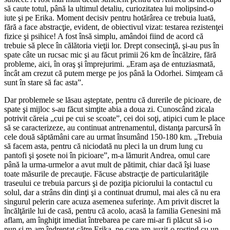
să caute totul, până la ultimul detaliu, curiozitatea lui molipsind-o
iute şi pe Erika. Moment decisiv pentru hotărârea ce trebuia luată,
fără a face abstracţie, evident, de obiectivul vizat: testarea rezistenţei
fizice şi psihice! A fost însă simplu, amândoi fiind de acord că
trebuie să plece în călătoria vieţii lor. Drept consecinţă, şi-au pus în
spate câte un rucsac mic şi au făcut primii 26 km de încălzire, fără
probleme, aici, în oraş şi împrejurimi. „Eram aşa de entuziasmată,
încât am crezut că putem merge pe jos până la Odorhei. Simţeam că
sunt în stare să fac asta”.
Dar problemele se lăsau aşteptate, pentru că durerile de picioare, de
spate şi mijloc s-au făcut simţite abia a doua zi. Cunoscând zicala
potrivit căreia „cui pe cui se scoate”, cei doi soţi, atipici cum le place
să se caracterizeze, au continuat antrenamentul, distanţa parcursă în
cele două săptămâni care au urmat însumând 150-180 km. „Trebuia
să facem asta, pentru că niciodată nu pleci la un drum lung cu
pantofi şi şosete noi în picioare”, m-a lămurit Andrea, omul care
până la urma-urmelor a avut mult de pătimit, chiar dacă îşi luase
toate măsurile de precauţie. Făcuse abstracţie de particularităţile
traseului ce trebuia parcurs şi de poziţia piciorului la contactul cu
solul, dar a strâns din dinţi şi a continuat drumul, mai ales că nu era
singurul pelerin care acuza asemenea suferinţe. Am privit discret la
încălţările lui de casă, pentru că acolo, acasă la familia Genesini mă
aflam, am înghiţit imediat întrebarea pe care mi-ar fi plăcut să i-o
pun şi m-am îndreptat către Erika, pe care am auzit-o rostind cu un