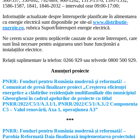
366-537, 550-692, 792-889, 966-1262, 1315-1376, 1391-1532,
1586-1587, 1841, 1846-2032 – intervalul orar 09:00-17:00;
Informațiile actualizate despre întreruperile planificate în alimentarea
cu energie electrică sunt disponibile pe site-ul
www.distributie-
energie.ro
, rubrica Suport/Întreruperi energie electrică.
Ne cerem scuze pentru neplăcerile cauzate de aceste întreruperi, care
sunt însă necesare pentru asigurarea unei bune funcționări a
instalațiilor electrice.
Relații suplimentare la tel
efon: 0266 929 sau telverde 0800 500 929.
Anunțuri proiecte
PNRR: Fonduri pentru România modernă şi reformată! –
Comunicat de presă finalizare proiect „Creşterea eficienţei
energetice a clădirilor rezidenţiale multifamiliale din municipiul
Gheorgheni în cadrul apelurilor de proiecte cu titlul
PNRR/2022/C5/1/A.3.1/1, PNRR/2022/C5/1/A.3./2 Componenta
C5 – Valul renovării, Axa 1, operaţiunea A3”
***
PNRR: Fonduri pentru România modernă și reformată! –
Parohia Reformată Daia finalizează implementarea proiectului