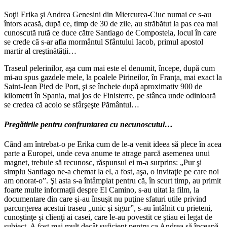
Soţii Erika şi Andrea Genesini din Miercurea-Ciuc numai ce s-au
întors acasă, după ce, timp de 30 de zile, au străbătut la pas cea mai
cunoscută rută ce duce către Santiago de Compostela, locul în care
se crede că s-ar afla mormântul Sfântului Iacob, primul apostol
martir al creştinătăţii…
Traseul pelerinilor, aşa cum mai este el denumit, începe, după cum
mi-au spus gazdele mele, la poalele Pirineilor, în Franţa, mai exact la
Saint-Jean Pied de Port, şi se încheie după aproximativ 900 de
kilometri în Spania, mai jos de Finisterre, pe stânca unde odinioară
se credea că acolo se sfârşeşte Pământul…
Pregătirile pentru confruntarea cu necunoscutul…
Când am întrebat-o pe Erika cum de le-a venit ideea să plece în acea
parte a Europei, unde ceva anume te atrage parcă asemenea unui
magnet, trebuie să recunosc, răspunsul ei m-a surprins: „Pur şi
simplu Santiago ne-a chemat la el, a fost, aşa, o invitaţie pe care noi
am onorat-o”. Şi asta s-a întâmplat pentru că, în scurt timp, au primit
foarte multe informaţii despre El Camino, s-au uitat la film, la
documentare din care şi-au însuşit nu puţine sfaturi utile privind
parcurgerea acestui traseu „unic şi sigur”, s-au întâlnit cu prieteni,
cunoştinţe şi clienţi ai casei, care le-au povestit ce ştiau ei legat de
subiect. A fost mai mult decât suficient pentru ca Andrea să înceapă