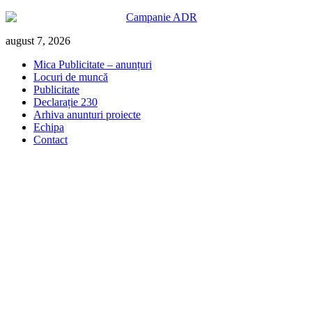
Skip
august 7, 2026
to
Mica Publicitate – anunțuri
content
Locuri de muncă
Publicitate
Declarație 230
Arhiva anunturi proiecte
Echipa
Contact