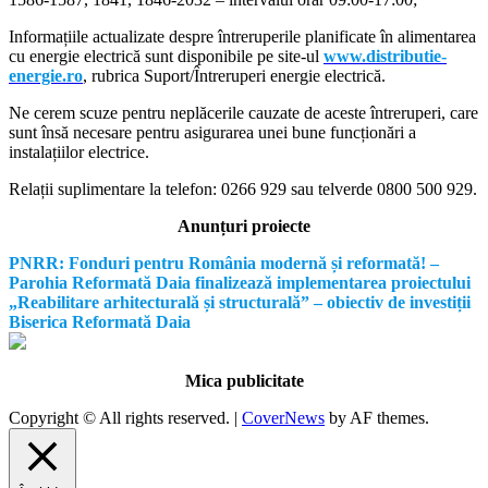
Informațiile actualizate despre întreruperile planificate în alimentarea
cu energie electrică sunt disponibile pe site-ul
www.distributie-
energie.ro
, rubrica Suport/Întreruperi energie electrică.
Ne cerem scuze pentru neplăcerile cauzate de aceste întreruperi, care
sunt însă necesare pentru asigurarea unei bune funcționări a
instalațiilor electrice.
Relații suplimentare la tel
efon: 0266 929 sau telverde 0800 500 929.
Anunțuri proiecte
PNRR: Fonduri pentru România modernă și reformată! –
Parohia Reformată Daia finalizează implementarea proiectului
„Reabilitare arhitecturală și structurală” – obiectiv de investiții
Biserica Reformată Daia
Mica publicitate
Copyright © All rights reserved.
|
CoverNews
by AF themes.