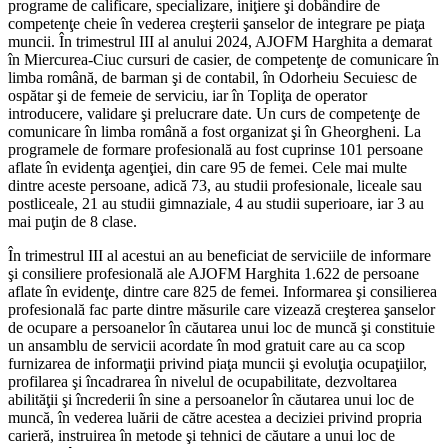
programe de calificare, specializare, iniţiere şi dobândire de
competenţe cheie în vederea creşterii şanselor de integrare pe piaţa
muncii. În trimestrul III al anului 2024, AJOFM Harghita a demarat
în Miercurea-Ciuc cursuri de casier, de competenţe de comunicare în
limba română, de barman şi de contabil, în Odorheiu Secuiesc de
ospătar şi de femeie de serviciu, iar în Topliţa de operator
introducere, validare şi prelucrare date. Un curs de competenţe de
comunicare în limba română a fost organizat şi în Gheorgheni. La
programele de formare profesională au fost cuprinse 101 persoane
aflate în evidenţa agenţiei, din care 95 de femei. Cele mai multe
dintre aceste persoane, adică 73, au studii profesionale, liceale sau
postliceale, 21 au studii gimnaziale, 4 au studii superioare, iar 3 au
mai puţin de 8 clase.
În trimestrul III al acestui an au beneficiat de serviciile de informare
şi consiliere profesională ale AJOFM Harghita 1.622 de persoane
aflate în evidenţe, dintre care 825 de femei. Informarea şi consilierea
profesională fac parte dintre măsurile care vizează creşterea şanselor
de ocupare a persoanelor în căutarea unui loc de muncă şi constituie
un ansamblu de servicii acordate în mod gratuit care au ca scop
furnizarea de informaţii privind piaţa muncii şi evoluţia ocupaţiilor,
profilarea şi încadrarea în nivelul de ocupabilitate, dezvoltarea
abilităţii şi încrederii în sine a persoanelor în căutarea unui loc de
muncă, în vederea luării de către acestea a deciziei privind propria
carieră, instruirea în metode şi tehnici de căutare a unui loc de