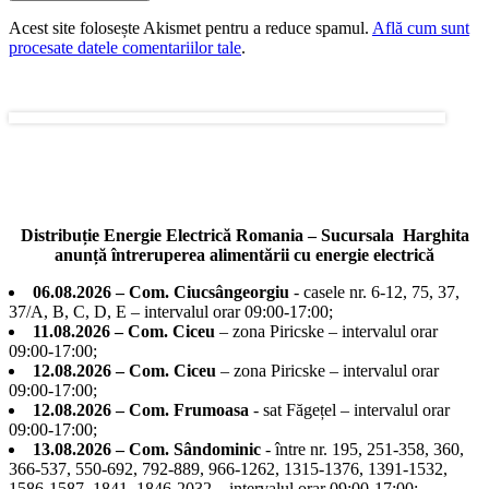
Acest site folosește Akismet pentru a reduce spamul.
Află cum sunt
procesate datele comentariilor tale
.
Distribuție Energie Electrică Romania – Sucursala Harghita
anunță întreruperea alimentării cu energie electrică
06.08.2026 – Com. Ciucsângeorgiu
- casele nr. 6-12, 75, 37,
37/A, B, C, D, E – intervalul orar 09:00-17:00;
11.08.2026 – Com. Ciceu
– zona Piricske – intervalul orar
09:00-17:00;
12.08.2026 – Com. Ciceu
– zona Piricske – intervalul orar
09:00-17:00;
12.08.2026 – Com. Frumoasa
- sat Făgețel – intervalul orar
09:00-17:00;
13.08.2026 – Com. Sândominic
- între nr. 195, 251-358, 360,
366-537, 550-692, 792-889, 966-1262, 1315-1376, 1391-1532,
1586-1587, 1841, 1846-2032 – intervalul orar 09:00-17:00;