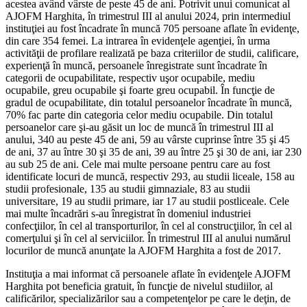
acestea având vârste de peste 45 de ani. Potrivit unui comunicat al
AJOFM Harghita, în trimestrul III al anului 2024, prin intermediul
instituţiei au fost încadrate în muncă 705 persoane aflate în evidenţe,
din care 354 femei. La intrarea în evidenţele agenţiei, în urma
activităţii de profilare realizată pe baza criteriilor de studii, calificare,
experienţă în muncă, persoanele înregistrate sunt încadrate în
categorii de ocupabilitate, respectiv uşor ocupabile, mediu
ocupabile, greu ocupabile şi foarte greu ocupabil. În funcţie de
gradul de ocupabilitate, din totalul persoanelor încadrate în muncă,
70% fac parte din categoria celor mediu ocupabile. Din totalul
persoanelor care şi-au găsit un loc de muncă în trimestrul III al
anului, 340 au peste 45 de ani, 59 au vârste cuprinse între 35 şi 45
de ani, 37 au între 30 şi 35 de ani, 39 au între 25 şi 30 de ani, iar 230
au sub 25 de ani. Cele mai multe persoane pentru care au fost
identificate locuri de muncă, respectiv 293, au studii liceale, 158 au
studii profesionale, 135 au studii gimnaziale, 83 au studii
universitare, 19 au studii primare, iar 17 au studii postliceale. Cele
mai multe încadrări s-au înregistrat în domeniul industriei
confecţiilor, în cel al transporturilor, în cel al construcţiilor, în cel al
comerţului şi în cel al serviciilor. În trimestrul III al anului numărul
locurilor de muncă anunţate la AJOFM Harghita a fost de 2017.
Instituţia a mai informat că persoanele aflate în evidenţele AJOFM
Harghita pot beneficia gratuit, în funcţie de nivelul studiilor, al
calificărilor, specializărilor sau a competenţelor pe care le deţin, de