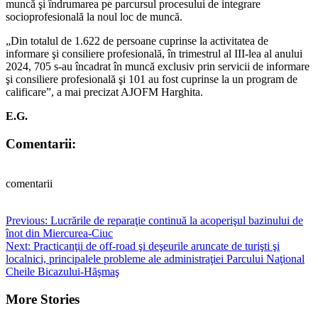
muncă şi îndrumarea pe parcursul procesului de integrare
socioprofesională la noul loc de muncă.
„Din totalul de 1.622 de persoane cuprinse la activitatea de
informare şi consiliere profesională, în trimestrul al III-lea al anului
2024, 705 s-au încadrat în muncă exclusiv prin servicii de informare
şi consiliere profesională şi 101 au fost cuprinse la un program de
calificare”, a mai precizat AJOFM Harghita.
E.G.
Comentarii:
comentarii
Post
Previous:
Lucrările de reparaţie continuă la acoperişul bazinului de
înot din Miercurea-Ciuc
navigation
Next:
Practicanţii de off-road şi deşeurile aruncate de turişti şi
localnici, principalele probleme ale administraţiei Parcului Naţional
Cheile Bicazului-Hăşmaş
More Stories