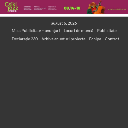
Skip
august 6, 2026
to
Mica Publicitate – anunțuri
Locuri de muncă
Publicitate
content
Declarație 230
Arhiva anunturi proiecte
Echipa
Contact