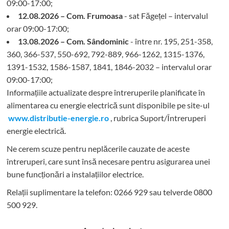
09:00-17:00;
12.08.2026 – Com. Frumoasa
- sat Făgețel – intervalul
orar 09:00-17:00;
13.08.2026 – Com. Sândominic
- între nr. 195, 251-358,
360, 366-537, 550-692, 792-889, 966-1262, 1315-1376,
1391-1532, 1586-1587, 1841, 1846-2032 – intervalul orar
09:00-17:00;
Informațiile actualizate despre întreruperile planificate în
alimentarea cu energie electrică sunt disponibile pe site-ul
www.distributie-energie.ro
, rubrica Suport/Întreruperi
energie electrică.
Ne cerem scuze pentru neplăcerile cauzate de aceste
întreruperi, care sunt însă necesare pentru asigurarea unei
bune funcționări a instalațiilor electrice.
Relații suplimentare la tel
efon: 0266 929 sau telverde 0800
500 929.