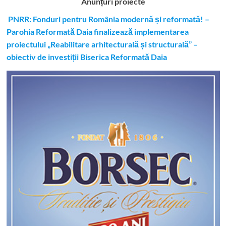
Anunțuri proiecte
PNRR: Fonduri pentru România modernă și reformată! –
Parohia Reformată Daia finalizează implementarea
proiectului „Reabilitare arhitecturală și structurală” –
obiectiv de investiții Biserica Reformată Daia