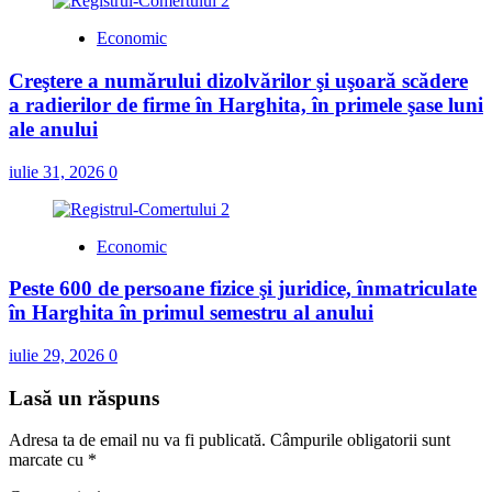
Economic
Creştere a numărului dizolvărilor şi uşoară scădere
a radierilor de firme în Harghita, în primele şase luni
ale anului
iulie 31, 2026
0
Economic
Peste 600 de persoane fizice şi juridice, înmatriculate
în Harghita în primul semestru al anului
iulie 29, 2026
0
Lasă un răspuns
Adresa ta de email nu va fi publicată.
Câmpurile obligatorii sunt
marcate cu
*