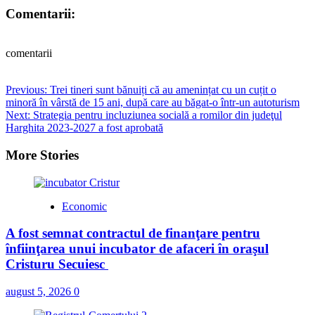
Comentarii:
comentarii
Post
Previous:
Trei tineri sunt bănuiți că au amenințat cu un cuțit o
minoră în vârstă de 15 ani, după care au băgat-o într-un autoturism
navigation
Next:
Strategia pentru incluziunea socială a romilor din judeţul
Harghita 2023-2027 a fost aprobată
More Stories
Economic
A fost semnat contractul de finanţare pentru
înfiinţarea unui incubator de afaceri în oraşul
Cristuru Secuiesc
august 5, 2026
0