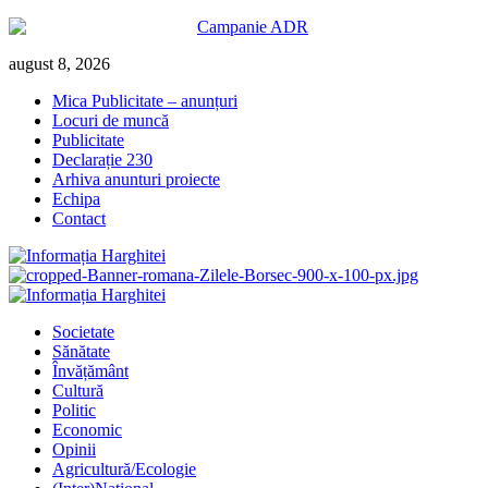
Skip
august 8, 2026
to
Mica Publicitate – anunțuri
content
Locuri de muncă
Publicitate
Declarație 230
Arhiva anunturi proiecte
Echipa
Contact
Primary
Menu
Societate
Sănătate
Învățământ
Cultură
Politic
Economic
Opinii
Agricultură/Ecologie