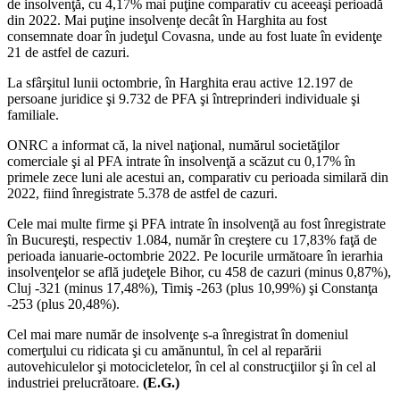
de insolvenţă, cu 4,17% mai puţine comparativ cu aceeaşi perioadă
din 2022. Mai puţine insolvenţe decât în Harghita au fost
consemnate doar în judeţul Covasna, unde au fost luate în evidenţe
21 de astfel de cazuri.
La sfârşitul lunii octombrie, în Harghita erau active 12.197 de
persoane juridice şi 9.732 de PFA şi întreprinderi individuale şi
familiale.
ONRC a informat că, la nivel naţional, numărul societăţilor
comerciale şi al PFA intrate în insolvenţă a scăzut cu 0,17% în
primele zece luni ale acestui an, comparativ cu perioada similară din
2022, fiind înregistrate 5.378 de astfel de cazuri.
Cele mai multe firme şi PFA intrate în insolvenţă au fost înregistrate
în Bucureşti, respectiv 1.084, număr în creştere cu 17,83% faţă de
perioada ianuarie-octombrie 2022. Pe locurile următoare în ierarhia
insolvenţelor se află judeţele Bihor, cu 458 de cazuri (minus 0,87%),
Cluj -321 (minus 17,48%), Timiş -263 (plus 10,99%) şi Constanţa
-253 (plus 20,48%).
Cel mai mare număr de insolvenţe s-a înregistrat în domeniul
comerţului cu ridicata şi cu amănuntul, în cel al reparării
autovehiculelor şi motocicletelor, în cel al construcţiilor şi în cel al
industriei prelucrătoare.
(E.G.)