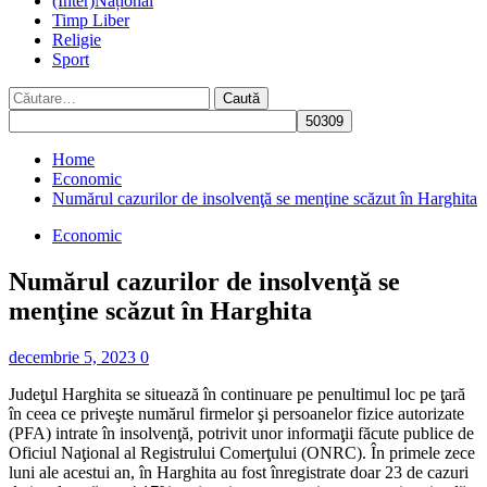
(Inter)Național
Timp Liber
Religie
Sport
Caută
după:
Home
Economic
Numărul cazurilor de insolvenţă se menţine scăzut în Harghita
Economic
Numărul cazurilor de insolvenţă se
menţine scăzut în Harghita
decembrie 5, 2023
0
Judeţul Harghita se situează în continuare pe penultimul loc pe ţară
în ceea ce priveşte numărul firmelor şi persoanelor fizice autorizate
(PFA) intrate în insolvenţă, potrivit unor informaţii făcute publice de
Oficiul Naţional al Registrului Comerţului (ONRC). În primele zece
luni ale acestui an, în Harghita au fost înregistrate doar 23 de cazuri