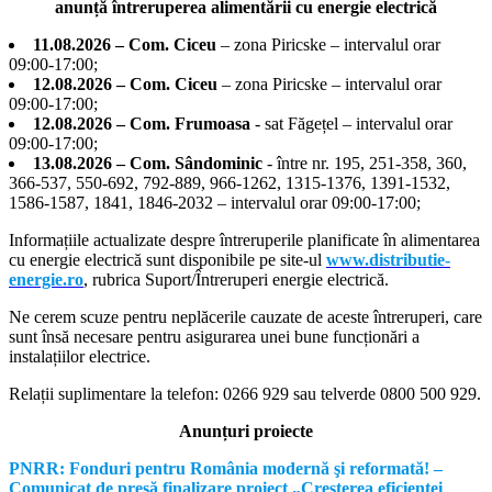
anunță întreruperea alimentării cu energie electrică
11.08.2026 – Com. Ciceu
– zona Piricske – intervalul orar
09:00-17:00;
12.08.2026 – Com. Ciceu
– zona Piricske – intervalul orar
09:00-17:00;
12.08.2026 – Com. Frumoasa
- sat Făgețel – intervalul orar
09:00-17:00;
13.08.2026 – Com. Sândominic
- între nr. 195, 251-358, 360,
366-537, 550-692, 792-889, 966-1262, 1315-1376, 1391-1532,
1586-1587, 1841, 1846-2032 – intervalul orar 09:00-17:00;
Informațiile actualizate despre întreruperile planificate în alimentarea
cu energie electrică sunt disponibile pe site-ul
www.distributie-
energie.ro
, rubrica Suport/Întreruperi energie electrică.
Ne cerem scuze pentru neplăcerile cauzate de aceste întreruperi, care
sunt însă necesare pentru asigurarea unei bune funcționări a
instalațiilor electrice.
Relații suplimentare la tel
efon: 0266 929 sau telverde 0800 500 929.
Anunțuri proiecte
PNRR: Fonduri pentru România modernă şi reformată! –
Comunicat de presă finalizare proiect „Creşterea eficienţei