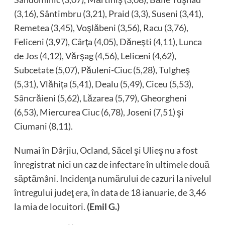
(3,16), Sântimbru (3,21), Praid (3,3), Suseni (3,41),
Remetea (3,45), Voşlăbeni (3,56), Racu (3,76),
Feliceni (3,97), Cârţa (4,05), Dăneşti (4,11), Lunca
de Jos (4,12), Vărşag (4,56), Leliceni (4,62),
Subcetate (5,07), Păuleni-Ciuc (5,28), Tulgheş
(5,31), Vlăhiţa (5,41), Dealu (5,49), Ciceu (5,53),
Sâncrăieni (5,62), Lăzarea (5,79), Gheorgheni
(6,53), Miercurea Ciuc (6,78), Joseni (7,51) şi
Ciumani (8,11).
Numai în Dârjiu, Ocland, Săcel şi Ulieş nu a fost
înregistrat nici un caz de infectare în ultimele două
săptămâni. Incidenţa numărului de cazuri la nivelul
întregului judeţ era, în data de 18 ianuarie, de 3,46
la mia de locuitori.
(Emil G.)