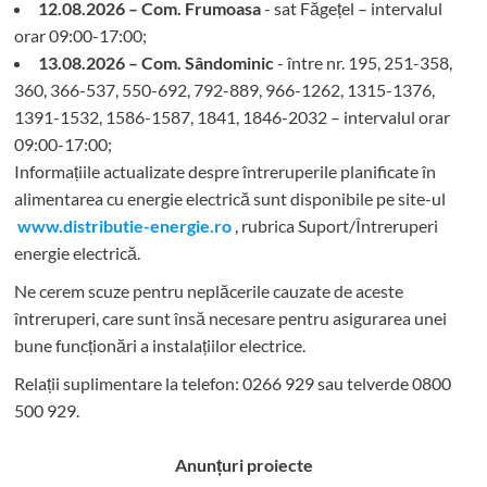
12.08.2026 – Com. Frumoasa
- sat Făgețel – intervalul
orar 09:00-17:00;
13.08.2026 – Com. Sândominic
- între nr. 195, 251-358,
360, 366-537, 550-692, 792-889, 966-1262, 1315-1376,
1391-1532, 1586-1587, 1841, 1846-2032 – intervalul orar
09:00-17:00;
Informațiile actualizate despre întreruperile planificate în
alimentarea cu energie electrică sunt disponibile pe site-ul
www.distributie-energie.ro
, rubrica Suport/Întreruperi
energie electrică.
Ne cerem scuze pentru neplăcerile cauzate de aceste
întreruperi, care sunt însă necesare pentru asigurarea unei
bune funcționări a instalațiilor electrice.
Relații suplimentare la tel
efon: 0266 929 sau telverde 0800
500 929.
Anunțuri proiecte