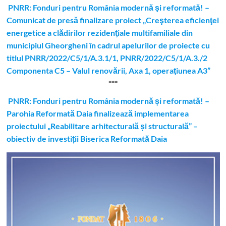
PNRR: Fonduri pentru România modernă şi reformată! –
Comunicat de presă finalizare proiect „Creşterea eficienţei
energetice a clădirilor rezidenţiale multifamiliale din
municipiul Gheorgheni în cadrul apelurilor de proiecte cu
titlul PNRR/2022/C5/1/A.3.1/1, PNRR/2022/C5/1/A.3./2
Componenta C5 – Valul renovării, Axa 1, operaţiunea A3”
***
PNRR: Fonduri pentru România modernă și reformată! –
Parohia Reformată Daia finalizează implementarea
proiectului „Reabilitare arhitecturală și structurală” –
obiectiv de investiții Biserica Reformată Daia