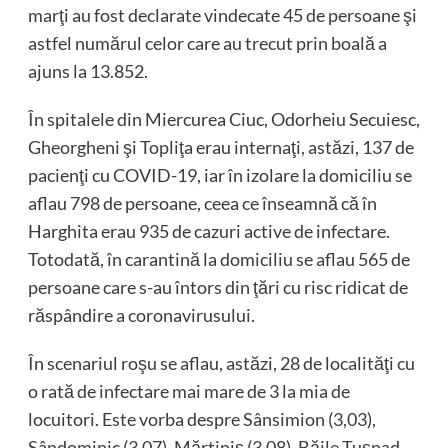
marţi au fost declarate vindecate 45 de persoane şi
astfel numărul celor care au trecut prin boală a
ajuns la 13.852.
În spitalele din Miercurea Ciuc, Odorheiu Secuiesc,
Gheorgheni şi Topliţa erau internaţi, astăzi, 137 de
pacienţi cu COVID-19, iar în izolare la domiciliu se
aflau 798 de persoane, ceea ce înseamnă că în
Harghita erau 935 de cazuri active de infectare.
Totodată, în carantină la domiciliu se aflau 565 de
persoane care s-au întors din ţări cu risc ridicat de
răspândire a coronavirusului.
În scenariul roşu se aflau, astăzi, 28 de localităţi cu
o rată de infectare mai mare de 3 la mia de
locuitori. Este vorba despre Sânsimion (3,03),
Sândominic (3,07), Mărtiniş (3,08), Băile Tuşnad