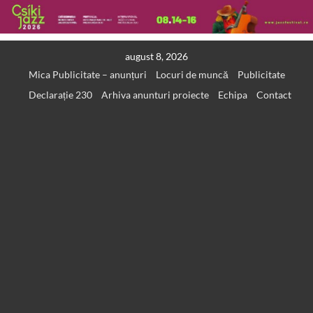
Skip
august 8, 2026
to
Mica Publicitate – anunțuri
Locuri de muncă
Publicitate
content
Declarație 230
Arhiva anunturi proiecte
Echipa
Contact