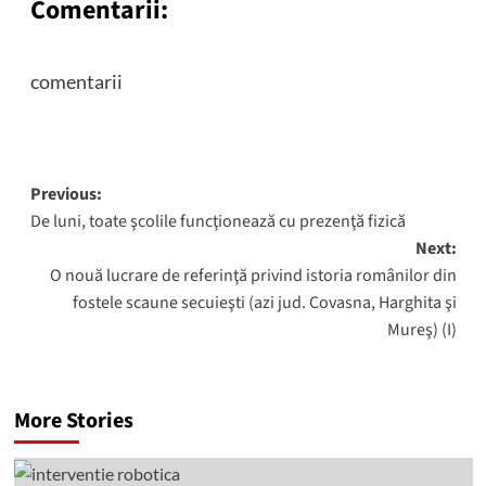
Comentarii:
comentarii
Post
Previous:
De luni, toate şcolile funcţionează cu prezenţă fizică
navigation
Next:
O nouă lucrare de referinţă privind istoria românilor din
fostele scaune secuieşti (azi jud. Covasna, Harghita şi
Mureş) (I)
More Stories