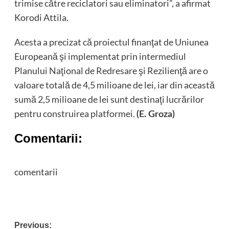
trimise către reciclatori sau eliminatori”, a afirmat
Korodi Attila.
Acesta a precizat că proiectul finanţat de Uniunea
Europeană şi implementat prin intermediul
Planului Naţional de Redresare şi Rezilienţă are o
valoare totală de 4,5 milioane de lei, iar din această
sumă 2,5 milioane de lei sunt destinaţi lucrărilor
pentru construirea platformei.
(E. Groza)
Comentarii:
comentarii
Post
Previous: