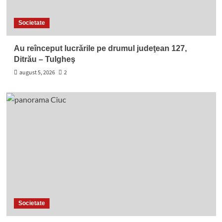
Societate
Au reînceput lucrările pe drumul judeţean 127,
Ditrău – Tulgheş
august 5, 2026
2
Societate