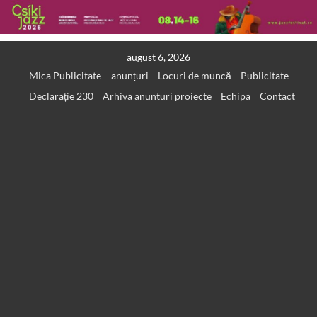
Skip
august 6, 2026
to
Mica Publicitate – anunțuri
Locuri de muncă
Publicitate
content
Declarație 230
Arhiva anunturi proiecte
Echipa
Contact