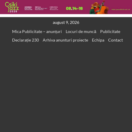
Skip
august 9, 2026
to
Mica Publicitate – anunțuri
Locuri de muncă
Publicitate
content
Declarație 230
Arhiva anunturi proiecte
Echipa
Contact