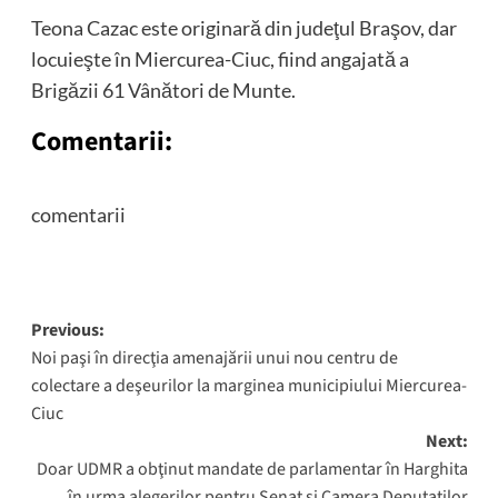
Teona Cazac este originară din judeţul Braşov, dar
locuieşte în Miercurea-Ciuc, fiind angajată a
Brigăzii 61 Vânători de Munte.
Comentarii:
comentarii
Post
Previous:
Noi paşi în direcţia amenajării unui nou centru de
navigation
colectare a deşeurilor la marginea municipiului Miercurea-
Ciuc
Next:
Doar UDMR a obţinut mandate de parlamentar în Harghita
în urma alegerilor pentru Senat şi Camera Deputaţilor