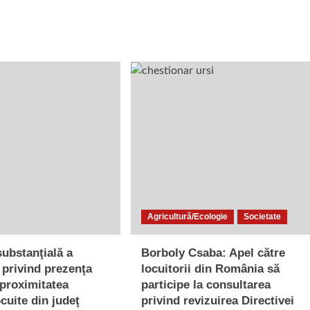
Agricultură/Ecologie
Societate
substanţială a
Borboly Csaba: Apel către
r privind prezenţa
locuitorii din România să
 proximitatea
participe la consultarea
cuite din judeţ
privind revizuirea Directivei