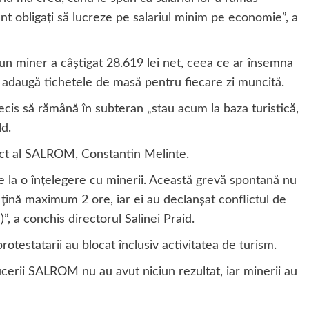
unt obligaţi să lucreze pe salariul minim pe economie”, a
t, un miner a câştigat 28.619 lei net, ceea ce ar însemna
se adaugă tichetele de masă pentru fiecare zi muncită.
ecis să rămână în subteran „stau acum la baza turistică,
ld.
unct al SALROM, Constantin Melinte.
e la o înţelegere cu minerii. Această grevă spontană nu
 ţină maximum 2 ore, iar ei au declanşat conflictul de
.
)”, a conchis directorul Salinei Praid.
rotestatarii au blocat înclusiv activitatea de turism.
ucerii SALROM nu au avut niciun rezultat, iar minerii au