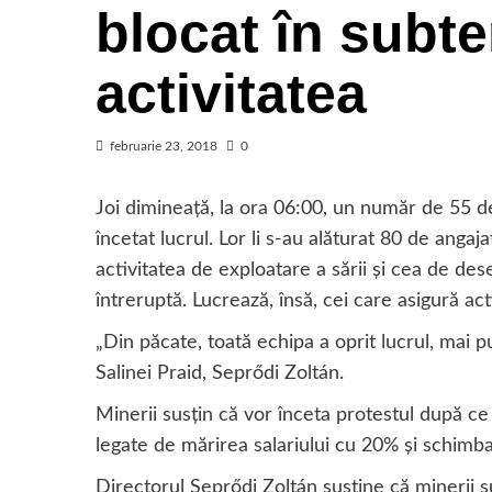
blocat în subte
activitatea
februarie 23, 2018
0
Joi dimineaţă, la ora 06:00, un număr de 55 de
încetat lucrul. Lor li s-au alăturat 80 de angaja
activitatea de exploatare a sării şi cea de des
întreruptă. Lucrează, însă, cei care asigură act
„Din păcate, toată echipa a oprit lucrul, mai p
Salinei Praid, Seprődi Zoltán.
Minerii susţin că vor înceta protestul după 
legate de mărirea salariului cu 20% şi schimba
Directorul Seprődi Zoltán susţine că minerii su