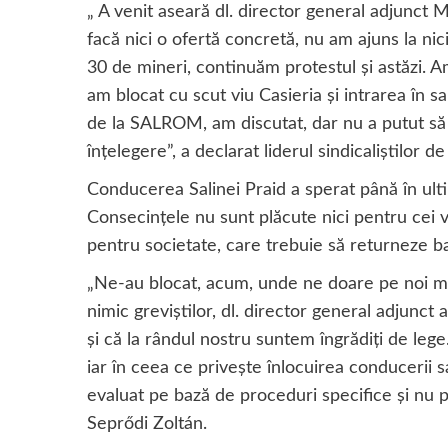
„ A venit aseară dl. director general adjunct
facă nici o ofertă concretă, nu am ajuns la nic
30 de mineri, continuăm protestul și astăzi. Am
am blocat cu scut viu Casieria și intrarea în s
de la SALROM, am discutat, dar nu a putut să n
înțelegere”, a declarat liderul sindicaliștilor d
Conducerea Salinei Praid a sperat până în ulti
Consecințele nu sunt plăcute nici pentru cei v
pentru societate, care trebuie să returneze ban
„Ne-au blocat, acum, unde ne doare pe noi mai
nimic greviștilor, dl. director general adjun
și că la rândul nostru suntem îngrădiți de lege
iar în ceea ce privește înlocuirea conducerii 
evaluat pe bază de proceduri specifice și nu p
Seprődi Zoltán.