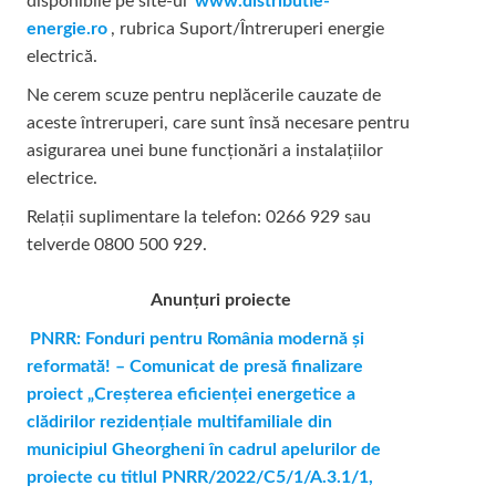
disponibile pe site-ul
www.distributie-
energie.ro
, rubrica Suport/Întreruperi energie
electrică.
Ne cerem scuze pentru neplăcerile cauzate de
aceste întreruperi, care sunt însă necesare pentru
asigurarea unei bune funcționări a instalațiilor
electrice.
Relații suplimentare la tel
efon: 0266 929 sau
telverde 0800 500 929.
Anunțuri proiecte
PNRR: Fonduri pentru România modernă şi
reformată! – Comunicat de presă finalizare
proiect „Creşterea eficienţei energetice a
clădirilor rezidenţiale multifamiliale din
municipiul Gheorgheni în cadrul apelurilor de
proiecte cu titlul PNRR/2022/C5/1/A.3.1/1,