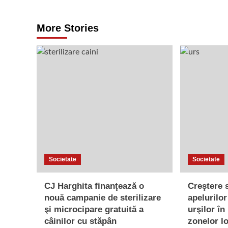
More Stories
Societate
Societate
CJ Harghita finanţează o
Creştere 
nouă campanie de sterilizare
apelurilo
şi microcipare gratuită a
urşilor în
câinilor cu stăpân
zonelor lo