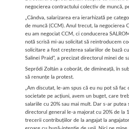
negocierea contractului colectiv de muncă, p
„Cândva, salarizarea era ierarhizată pe categori
de muncă (CCM). Anul trecut, la negocierea CC
eu am negociat CCM, ci conducerea SALROM şi
notă scrisă mi-au solicitat să reintroducem coef
solicitare a fost creşterea salariilor de bază 
Salinei Praid”, a precizat directorul minei de s
Seprődi Zoltán a coborât, de dimineaţă, în sub
să renunţe la protest.
„Am discutat, le-am spus că eu nu pot să fac c
societate pe acţiuni, avem un buget, care tre
salariile cu 20% sau mai mult. Dar s-ar putea s
directorul general le-a majorat cu 20% de la 1 
trecerii contribuţiilor de la angajat la angajat
eroare cu bună-intenţie de unii. Nici pe mine 