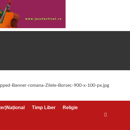
ter)Național
Timp Liber
Religie