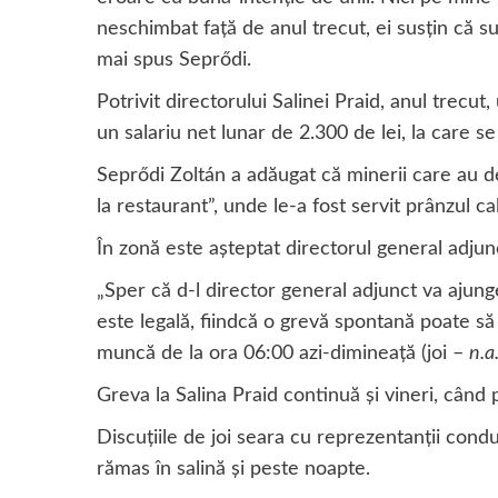
neschimbat faţă de anul trecut, ei susţin că s
mai spus Seprődi.
Potrivit directorului Salinei Praid, anul trecu
un salariu net lunar de 2.300 de lei, la care 
Seprődi Zoltán a adăugat că minerii care au d
la restaurant”, unde le-a fost servit prânzul ca
În zonă este aşteptat directorul general adj
„Sper că d-l director general adjunct va ajung
este legală, fiindcă o grevă spontană poate să
muncă de la ora 06:00 azi-dimineaţă (joi –
n.a
Greva la Salina Praid continuă și vineri, când p
Discuțiile de joi seara cu reprezentanții cond
rămas în salină și peste noapte.