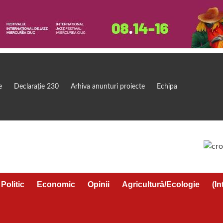
e
Declarație 230
Arhiva anunturi proiecte
Echipa
Politic
Economic
Opinii
Agricultură/Ecologie
(In