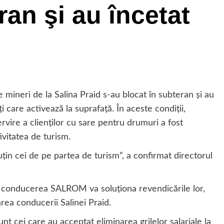
ran şi au încetat
 mineri de la Salina Praid s-au blocat în subteran şi au
ţi care activează la suprafaţă. În aceste condiţii,
ervire a clienţilor cu sare pentru drumuri a fost
ivitatea de turism.
uţin cei de pe partea de turism”, a confirmat directorul
ce conducerea SALROM va soluţiona revendicările lor,
rea conducerii Salinei Praid.
nt cei care au acceptat eliminarea grilelor salariale la