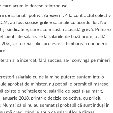
e care acum le doresc reintroduse.
i de salariaţi, potrivit Anexei nr. 4 la contractul colectiv
M, au fost scoase grilele salariale cu acordul lor. Nu
 sindicatele, care acum susţin această grevă. Printr-o
icienţii de salarizare la salariile de bază brute, o altă
cu 20%, iar a treia solicitare este schimbarea conducerii
are.
teran şi a încercat, fără succes, să-i convingă pe mineri
reşteri salariale cu de la mine putere; suntem într-o
buie aprobat de minister, nu pot să le promit că măresc
ă existe o neînţelegere, salariile de bază s-au mărit,
ianuarie 2018, printr-o decizie colectivă, cu prilejul
or. Numai că ei nu au semnat şi probabil că sunt induşi în
nu mă cred, când le spun că salariul lor a rămas