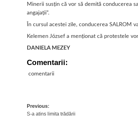
Minerii susțin că vor să demită conducerea sal
angajații”.
În cursul acestei zile, conducerea SALROM va c
Kelemen József a menționat că protestele vor 
DANIELA MEZEY
Comentarii:
comentarii
Post
Previous:
S-a atins limita trădării
navigation