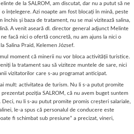
 Melinte de la SALROM, am discutat, dar nu a putut să ne
i o înțelegere. Azi noapte am fost blocați în mină, peste
 închis și baza de tratament, nu se mai vizitează salina,
alină. A venit aseară dl. director general adjunct Melinte
e facă nici o ofertă concretă, nu am ajuns la nici o
e la Salina Praid, Kelemen József.
mul moment că minerii nu vor bloca activității turistice.
eniți la tratament sau să viziteze muntele de sare, nici
ii vizitatorilor care s-au programat anticipat.
 mult: activitatea de turism. Nu li s-a putut promite
ct a prezentat poziția SALROM, că nu avem buget suntem
. Deci, nu li s-au putut promite promis creșteri salariale,
salinei, le-a spus că personalul de conducere este
oate fi schimbat sub presiune” a precizat, vineri,