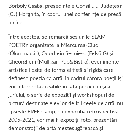
Borboly Csaba, preşedintele Consiliului Judeţean
(CJ) Harghita, în cadrul unei conferinţe de presă
online.
Între acestea, se remarcă sesiunile SLAM
POETRY organizate la Miercurea-Ciuc
(Ólommadár), Odorheiu Secuiesc (Felső G) şi
Gheorgheni (Mulligan Pub&Bistro), evenimente
artistice lipsite de forma elitistă şi rigidă care
definesc poezia ca artă, în cadrul cărora poeţii îşi
vor interpreta creaţiile în faţa publicului şi a
juriului, o serie de expoziţii şi workshopuri de
pictură destinate elevilor de la liceele de artă, nu
lipseşte FREE Camp, cu expoziţia retrospectivă
2005-2021, vor mai fi expoziţii foto, prezentări,
demonstraţii de artă meşteşugărească şi