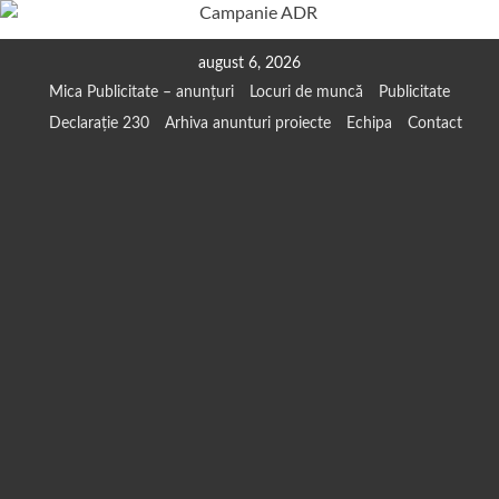
Skip
august 6, 2026
to
Mica Publicitate – anunțuri
Locuri de muncă
Publicitate
content
Declarație 230
Arhiva anunturi proiecte
Echipa
Contact