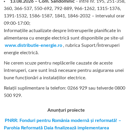
13.08.2026 – Com. Sândominic
- între nr. 195, 251-358,
360, 366-537, 550-692, 792-889, 966-1262, 1315-1376,
1391-1532, 1586-1587, 1841, 1846-2032 – intervalul orar
09:00-17:00;
Informațiile actualizate despre întreruperile planificate în
alimentarea cu energie electrică sunt disponibile pe site-ul
www.distributie-energie.ro
, rubrica Suport/Întreruperi
energie electrică.
Ne cerem scuze pentru neplăcerile cauzate de aceste
întreruperi, care sunt însă necesare pentru asigurarea unei
bune funcționări a instalațiilor electrice.
Relații suplimentare la tel
efon: 0266 929 sau telverde 0800
500 929.
Anunțuri proiecte
PNRR: Fonduri pentru România modernă și reformată! –
Parohia Reformată Daia finalizează implementarea