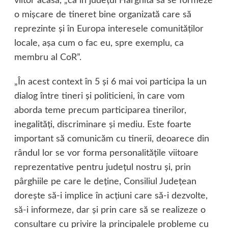
viitor acasă, „ca în judeţul Harghita să se formeze
o mişcare de tineret bine organizată care să
reprezinte şi în Europa interesele comunităţilor
locale, aşa cum o fac eu, spre exemplu, ca
membru al CoR”.
„În acest context în 5 şi 6 mai voi participa la un
dialog între tineri şi politicieni, în care vom
aborda teme precum participarea tinerilor,
inegalităţi, discriminare şi mediu. Este foarte
important să comunicăm cu tinerii, deoarece din
rândul lor se vor forma personalităţile viitoare
reprezentative pentru judeţul nostru şi, prin
pârghiile pe care le deţine, Consiliul Judeţean
doreşte să-i implice în acţiuni care să-i dezvolte,
să-i informeze, dar şi prin care să se realizeze o
consultare cu privire la principalele probleme cu