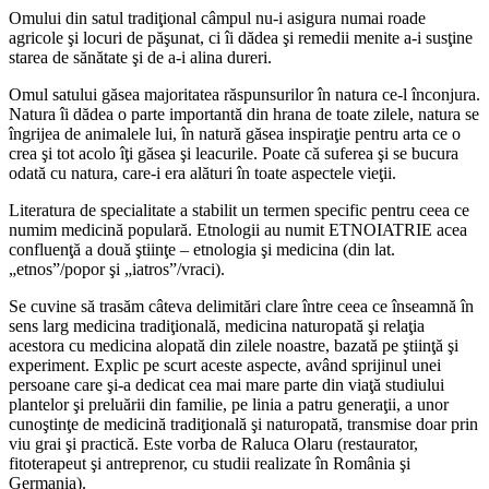
Omului din satul tradiţional câmpul nu-i asigura numai roade
agricole şi locuri de păşunat, ci îi dădea şi remedii menite a-i susţine
starea de sănătate şi de a-i alina dureri.
Omul satului găsea majoritatea răspunsurilor în natura ce-l înconjura.
Natura îi dădea o parte importantă din hrana de toate zilele, natura se
îngrijea de animalele lui, în natură găsea inspiraţie pentru arta ce o
crea şi tot acolo îţi găsea şi leacurile. Poate că suferea şi se bucura
odată cu natura, care-i era alături în toate aspectele vieţii.
Literatura de specialitate a stabilit un termen specific pentru ceea ce
numim medicină populară. Etnologii au numit ETNOIATRIE acea
confluenţă a două ştiinţe – etnologia şi medicina (din lat.
„etnos”/popor şi „iatros”/vraci).
Se cuvine să trasăm câteva delimitări clare între ceea ce înseamnă în
sens larg medicina tradiţională, medicina naturopată şi relaţia
acestora cu medicina alopată din zilele noastre, bazată pe ştiinţă şi
experiment. Explic pe scurt aceste aspecte, având sprijinul unei
persoane care şi-a dedicat cea mai mare parte din viaţă studiului
plantelor şi preluării din familie, pe linia a patru generaţii, a unor
cunoştinţe de medicină tradiţională şi naturopată, transmise doar prin
viu grai şi practică. Este vorba de Raluca Olaru (restaurator,
fitoterapeut şi antreprenor, cu studii realizate în România şi
Germania).