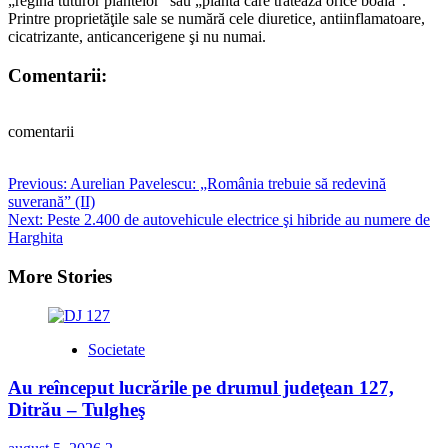
„regina tuturor plantelor” sau „planta care tratează orice boală”.
Printre proprietăţile sale se numără cele diuretice, antiinflamatoare,
cicatrizante, anticancerigene şi nu numai.
Comentarii:
comentarii
Post
Previous:
Aurelian Pavelescu: „România trebuie să redevină
suverană” (II)
navigation
Next:
Peste 2.400 de autovehicule electrice şi hibride au numere de
Harghita
More Stories
Societate
Au reînceput lucrările pe drumul judeţean 127,
Ditrău – Tulgheş