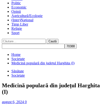
Politic
Economic
Opinii
Agricultură/Ecologie
(Inter)Național
Timp Liber
Religie
Sport
Caută
după:
Home
Societate
Medicină populară din judeţul Harghita (I)
Sănătate
Societate
Medicină populară din judeţul Harghita
(I)
august 6, 2024
0