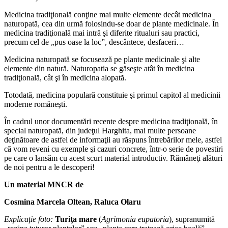
Medicina tradiţională conţine mai multe elemente decât medicina
naturopată, cea din urmă folosindu-se doar de plante medicinale. În
medicina tradiţională mai intră şi diferite ritualuri sau practici,
precum cel de „pus oase la loc”, descântece, desfaceri…
Medicina naturopată se focusează pe plante medicinale şi alte
elemente din natură. Naturopatia se găseşte atât în medicina
tradiţională, cât şi în medicina alopată.
Totodată, medicina populară constituie şi primul capitol al medicinii
moderne româneşti.
În cadrul unor documentări recente despre medicina tradiţională, în
special naturopată, din judeţul Harghita, mai multe persoane
deţinătoare de astfel de informaţii au răspuns întrebărilor mele, astfel
că vom reveni cu exemple şi cazuri concrete, într-o serie de povestiri
pe care o lansăm cu acest scurt material introductiv. Rămâneţi alături
de noi pentru a le descoperi!
Un material MNCR de
Cosmina Marcela Oltean, Raluca Olaru
Explicaţie foto:
Turiţa mare
(
Agrimonia eupatoria
), supranumită