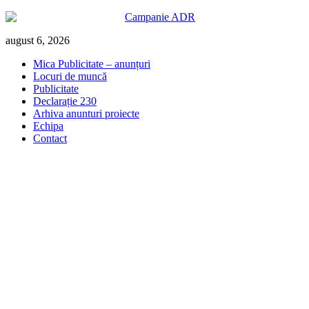
Skip
august 6, 2026
to
Mica Publicitate – anunțuri
content
Locuri de muncă
Publicitate
Declarație 230
Arhiva anunturi proiecte
Echipa
Contact