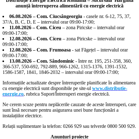
Distribuție Energie Electrică Romania – Sucursala Harghita
anunță întreruperea alimentării cu energie electrică
06.08.2026 – Com. Ciucsângeorgiu
- casele nr. 6-12, 75, 37,
37/A, B, C, D, E – intervalul orar 09:00-17:00;
11.08.2026 – Com. Ciceu
– zona Piricske – intervalul orar
09:00-17:00;
12.08.2026 – Com. Ciceu
– zona Piricske – intervalul orar
09:00-17:00;
12.08.2026 – Com. Frumoasa
- sat Făgețel – intervalul orar
09:00-17:00;
13.08.2026 – Com. Sândominic
- între nr. 195, 251-358, 360,
366-537, 550-692, 792-889, 966-1262, 1315-1376, 1391-1532,
1586-1587, 1841, 1846-2032 – intervalul orar 09:00-17:00;
Informațiile actualizate despre întreruperile planificate în alimentarea
cu energie electrică sunt disponibile pe site-ul
www.distributie-
energie.ro
, rubrica Suport/Întreruperi energie electrică.
Ne cerem scuze pentru neplăcerile cauzate de aceste întreruperi, care
sunt însă necesare pentru asigurarea unei bune funcționări a
instalațiilor electrice.
Relații suplimentare la tel
efon: 0266 929 sau telverde 0800 500 929.
Anunțuri proiecte