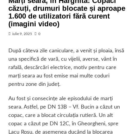
Marți seara, în Harghita: Copaci
căzuți, drumuri blocate și aproape
1.600 de utilizatori fără curent
(imagini video)
iulie 9, 2025
0
După câteva zile caniculare, a venit și ploaia, însă
una specifică de vară, cu vijelii, averse, vânt în
rafală, descărcări electrice, motiv pentru care
marți seara au fost emise mai multe coduri
pentru zone din județ.
Au fost și consecințe ale episodului de marți
seara. Astfel, pe DN 13B – Vf. Bucin a căzut un
copac, care a blocat circulația rutieră. Un alt
copac a căzut pe DN 12C, în Gheorgheni, spre
Lacu Roșu, de asemenea ducând la blocarea