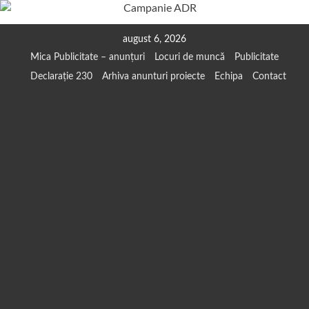
Skip
august 6, 2026
to
Mica Publicitate – anunțuri
Locuri de muncă
Publicitate
content
Declarație 230
Arhiva anunturi proiecte
Echipa
Contact