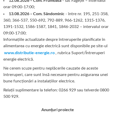
12.08.2026 – Com. Frumoasa
- sat Făgețel – intervalul
orar 09:00-17:00;
13.08.2026 – Com. Sândominic
- între nr. 195, 251-358,
360, 366-537, 550-692, 792-889, 966-1262, 1315-1376,
1391-1532, 1586-1587, 1841, 1846-2032 – intervalul orar
09:00-17:00;
Informațiile actualizate despre întreruperile planificate în
alimentarea cu energie electrică sunt disponibile pe site-ul
www.distributie-energie.ro
, rubrica Suport/Întreruperi
energie electrică.
Ne cerem scuze pentru neplăcerile cauzate de aceste
întreruperi, care sunt însă necesare pentru asigurarea unei
bune funcționări a instalațiilor electrice.
Relații suplimentare la tel
efon: 0266 929 sau telverde 0800
500 929.
Anunțuri proiecte