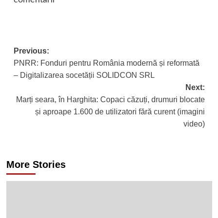
comentarii
Post
Previous:
PNRR: Fonduri pentru România modernă și reformată
navigation
– Digitalizarea socetății SOLIDCON SRL
Next:
Marți seara, în Harghita: Copaci căzuți, drumuri blocate
și aproape 1.600 de utilizatori fără curent (imagini
video)
More Stories