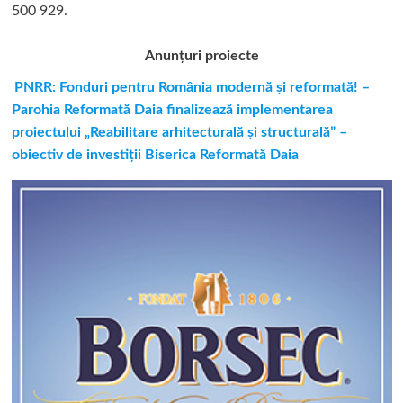
500 929.
Anunțuri proiecte
PNRR: Fonduri pentru România modernă și reformată! –
Parohia Reformată Daia finalizează implementarea
proiectului „Reabilitare arhitecturală și structurală” –
obiectiv de investiții Biserica Reformată Daia