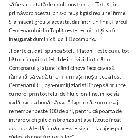
să fie suportată de noul constructor. Totuşi, în
primăvara acestui an s-a reuşit găsirea unei firme.
S-a mişcat greu şi aceasta, dar, într-un final, Parcul
Centenarului din Topliţa este terminat şi va fi
inaugurat duminică, de 1 Decembrie.
„Foarte ciudat, spunea Stelu Platon – este că au tot
bătut câmpii tot felul de indivizi din ţară cu
Centenarul şi atunci când cineva face ceva să
rămână, să vadă tinerii, urmaşii noştri, ce a fost
Centenarul (…) aşa-numiţi ziarişti încep să arunce
cu noroi prin tot felul de fiţuici on-line, în loc să
vadă partea bună, să vadă faptul că e un mesaj, un
remember peste 100 de ani, pentru că poarta de
intrare şi efigiile din bronz sunt aşa făcute încât
doar dacă le dărâmă careva – sigur, placajele pot
cădea, dar pot fi puse la loc”.