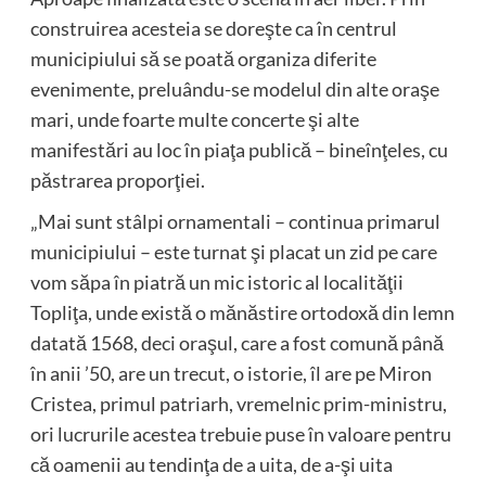
construirea acesteia se doreşte ca în centrul
municipiului să se poată organiza diferite
evenimente, preluându-se modelul din alte oraşe
mari, unde foarte multe concerte şi alte
manifestări au loc în piaţa publică – bineînţeles, cu
păstrarea proporţiei.
„Mai sunt stâlpi ornamentali – continua primarul
municipiului – este turnat şi placat un zid pe care
vom săpa în piatră un mic istoric al localităţii
Topliţa, unde există o mănăstire ortodoxă din lemn
datată 1568, deci oraşul, care a fost comună până
în anii ’50, are un trecut, o istorie, îl are pe Miron
Cristea, primul patriarh, vremelnic prim-ministru,
ori lucrurile acestea trebuie puse în valoare pentru
că oamenii au tendinţa de a uita, de a-şi uita