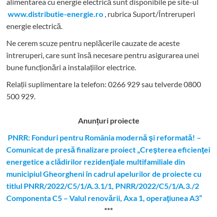
alimentarea cu energie electrică sunt disponibile pe site-ul
www.distributie-energie.ro
, rubrica Suport/Întreruperi
energie electrică.
Ne cerem scuze pentru neplăcerile cauzate de aceste
întreruperi, care sunt însă necesare pentru asigurarea unei
bune funcționări a instalațiilor electrice.
Relații suplimentare la tel
efon: 0266 929 sau telverde 0800
500 929.
Anunțuri proiecte
PNRR: Fonduri pentru România modernă şi reformată! –
Comunicat de presă finalizare proiect „Creşterea eficienţei
energetice a clădirilor rezidenţiale multifamiliale din
municipiul Gheorgheni în cadrul apelurilor de proiecte cu
titlul PNRR/2022/C5/1/A.3.1/1, PNRR/2022/C5/1/A.3./2
Componenta C5 – Valul renovării, Axa 1, operaţiunea A3”
***