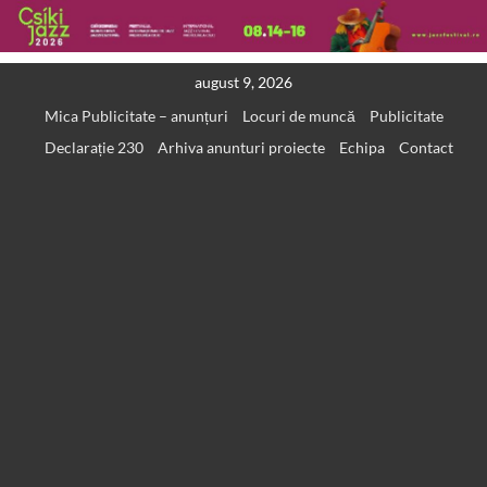
Skip
august 9, 2026
to
Mica Publicitate – anunțuri
Locuri de muncă
Publicitate
content
Declarație 230
Arhiva anunturi proiecte
Echipa
Contact