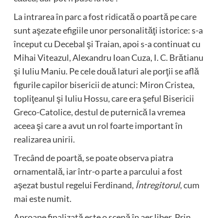
La intrarea în parc a fost ridicată o poartă pe care
sunt aşezate efigiile unor personalităţi istorice: s-a
început cu Decebal şi Traian, apoi s-a continuat cu
Mihai Viteazul, Alexandru Ioan Cuza, I. C. Brătianu
şi Iuliu Maniu. Pe cele două laturi ale porţii se află
figurile capilor bisericii de atunci: Miron Cristea,
topliţeanul şi Iuliu Hossu, care era şeful Bisericii
Greco-Catolice, destul de puternică la vremea
aceea şi care a avut un rol foarte important în
realizarea unirii.
Trecând de poartă, se poate observa piatra
ornamentală, iar într-o parte a parcului a fost
aşezat bustul regelui Ferdinand,
Întregitorul
, cum
mai este numit.
Aproape finalizată este o scenă în aer liber. Prin