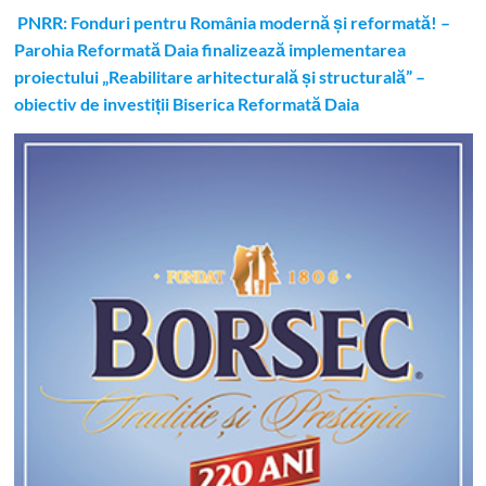
PNRR: Fonduri pentru România modernă și reformată! –
Parohia Reformată Daia finalizează implementarea
proiectului „Reabilitare arhitecturală și structurală” –
obiectiv de investiții Biserica Reformată Daia