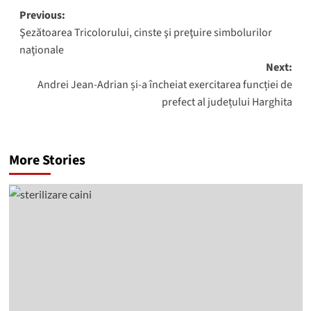
Post
Previous:
Şezătoarea Tricolorului, cinste şi preţuire simbolurilor
navigation
naţionale
Next:
Andrei Jean-Adrian și-a încheiat exercitarea funcției de
prefect al județului Harghita
More Stories