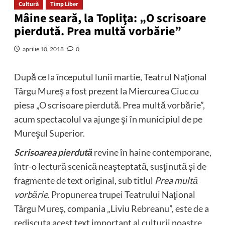
Cultură
Timp Liber
Mâine seară, la Topliţa: „O scrisoare
pierdută. Prea multă vorbărie”
aprilie 10, 2018
0
După ce la începutul lunii martie, Teatrul Naţional
Târgu Mureş a fost prezent la Miercurea Ciuc cu
piesa „O scrisoare pierdută. Prea multă vorbărie”,
acum spectacolul va ajunge şi în municipiul de pe
Mureşul Superior.
Scrisoarea pierdută
revine în haine contemporane,
într-o lectură scenică neaşteptată, susţinută şi de
fragmente de text original, sub titlul
Prea multă
vorbărie
. Propunerea trupei Teatrului Naţional
Târgu Mureş, compania „Liviu Rebreanu”, este de a
rediscuta acest text important al culturii noastre,