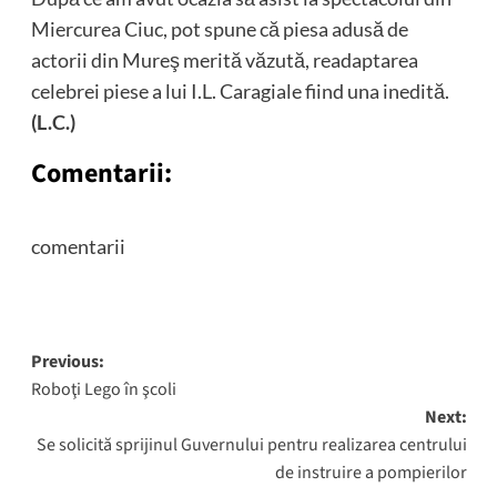
Miercurea Ciuc, pot spune că piesa adusă de
actorii din Mureş merită văzută, readaptarea
celebrei piese a lui I.L. Caragiale fiind una inedită.
(L.C.)
Comentarii:
comentarii
Post
Previous:
Roboţi Lego în şcoli
navigation
Next:
Se solicită sprijinul Guvernului pentru realizarea centrului
de instruire a pompierilor