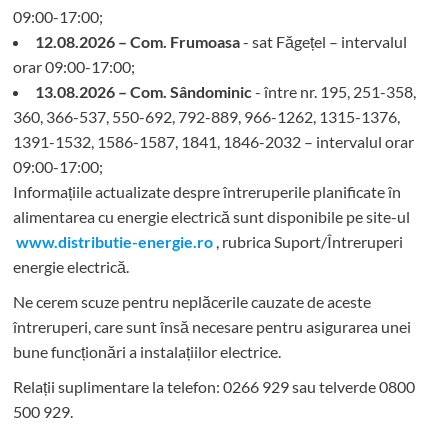
09:00-17:00;
12.08.2026 – Com. Frumoasa
- sat Făgețel – intervalul
orar 09:00-17:00;
13.08.2026 – Com. Sândominic
- între nr. 195, 251-358,
360, 366-537, 550-692, 792-889, 966-1262, 1315-1376,
1391-1532, 1586-1587, 1841, 1846-2032 – intervalul orar
09:00-17:00;
Informațiile actualizate despre întreruperile planificate în
alimentarea cu energie electrică sunt disponibile pe site-ul
www.distributie-energie.ro
, rubrica Suport/Întreruperi
energie electrică.
Ne cerem scuze pentru neplăcerile cauzate de aceste
întreruperi, care sunt însă necesare pentru asigurarea unei
bune funcționări a instalațiilor electrice.
Relații suplimentare la tel
efon: 0266 929 sau telverde 0800
500 929.