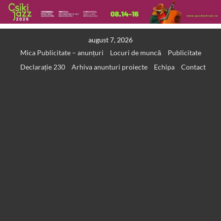
Skip
august 7, 2026
to
Mica Publicitate – anunțuri
Locuri de muncă
Publicitate
content
Declarație 230
Arhiva anunturi proiecte
Echipa
Contact