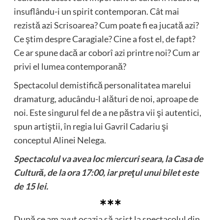
insuflându-i un spirit contemporan. Cât mai
rezistă azi Scrisoarea? Cum poate fi ea jucată azi?
Ce ştim despre Caragiale? Cine a fost el, de fapt?
Ce ar spune dacă ar coborî azi printre noi? Cum ar
privi el lumea contemporană?
Spectacolul demistifică personalitatea marelui
dramaturg, aducându-l alături de noi, aproape de
noi. Este singurul fel de a ne păstra vii şi autentici,
spun artiştii, în regia lui Gavril Cadariu şi
conceptul Alinei Nelega.
Spectacolul va avea loc miercuri seara, la Casa de
Cultură, de la ora 17:00, iar preţul unui bilet este
de 15 lei.
∗∗∗
După ce am avut ocazia să asist la spectacolul din