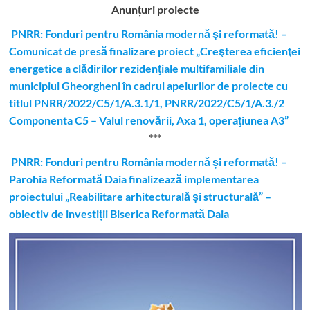
Anunțuri proiecte
PNRR: Fonduri pentru România modernă şi reformată! –
Comunicat de presă finalizare proiect „Creşterea eficienţei
energetice a clădirilor rezidenţiale multifamiliale din
municipiul Gheorgheni în cadrul apelurilor de proiecte cu
titlul PNRR/2022/C5/1/A.3.1/1, PNRR/2022/C5/1/A.3./2
Componenta C5 – Valul renovării, Axa 1, operaţiunea A3”
***
PNRR: Fonduri pentru România modernă și reformată! –
Parohia Reformată Daia finalizează implementarea
proiectului „Reabilitare arhitecturală și structurală” –
obiectiv de investiții Biserica Reformată Daia