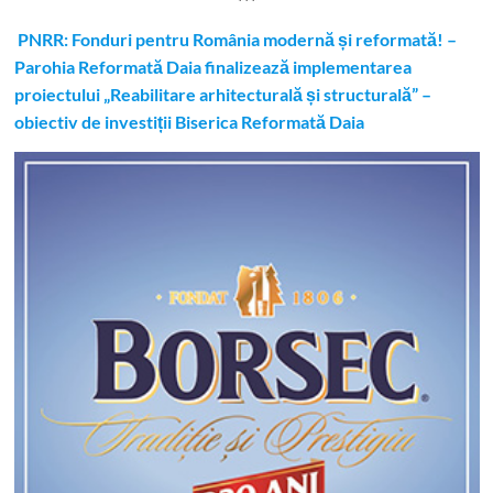
***
PNRR: Fonduri pentru România modernă și reformată! –
Parohia Reformată Daia finalizează implementarea
proiectului „Reabilitare arhitecturală și structurală” –
obiectiv de investiții Biserica Reformată Daia