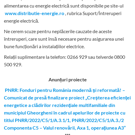
alimentarea cu energie electrică sunt disponibile pe site-ul
www.distributie-energie.ro
, rubrica Suport/Întreruperi
energie electrică.
Ne cerem scuze pentru neplăcerile cauzate de aceste
întreruperi, care sunt însă necesare pentru asigurarea unei
bune funcționări a instalațiilor electrice.
Relații suplimentare la tel
efon: 0266 929 sau telverde 0800
500 929.
Anunțuri proiecte
PNRR: Fonduri pentru România modernă şi reformată! –
Comunicat de presă finalizare proiect „Creşterea eficienţei
energetice a clădirilor rezidenţiale multifamiliale din
municipiul Gheorgheni în cadrul apelurilor de proiecte cu
titlul PNRR/2022/C5/1/A.3.1/1, PNRR/2022/C5/1/A.3./2
Componenta C5 – Valul renovării, Axa 1, operaţiunea A3”