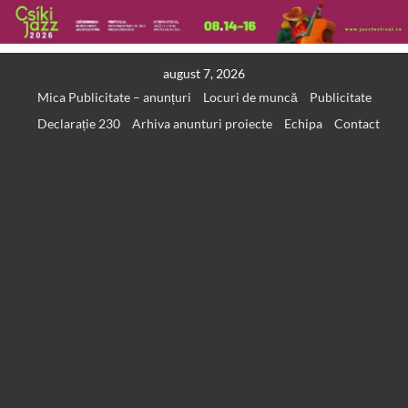
Skip
august 7, 2026
to
Mica Publicitate – anunțuri
Locuri de muncă
Publicitate
content
Declarație 230
Arhiva anunturi proiecte
Echipa
Contact