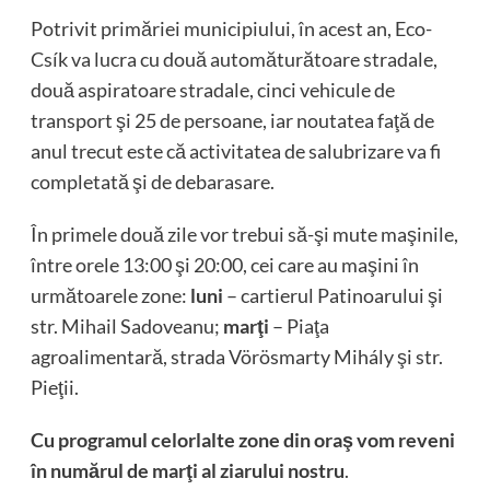
Potrivit primăriei municipiului, în acest an, Eco-
Csík va lucra cu două automăturătoare stradale,
două aspiratoare stradale, cinci vehicule de
transport şi 25 de persoane, iar noutatea faţă de
anul trecut este că activitatea de salubrizare va fi
completată şi de debarasare.
În primele două zile vor trebui să-şi mute maşinile,
între orele 13:00 şi 20:00, cei care au maşini în
următoarele zone:
luni
– cartierul Patinoarului şi
str. Mihail Sadoveanu;
marţi
– Piaţa
agroalimentară, strada Vörösmarty Mihály şi str.
Pieţii.
Cu programul celorlalte zone din oraş vom reveni
în numărul de marţi al ziarului nostru
.