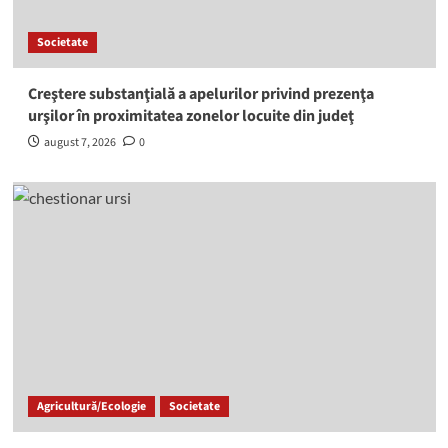
Societate
Creştere substanţială a apelurilor privind prezenţa
urşilor în proximitatea zonelor locuite din judeţ
august 7, 2026
0
Agricultură/Ecologie
Societate