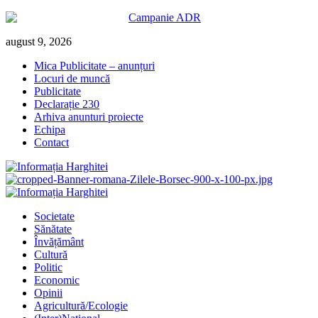
Skip
august 9, 2026
to
Mica Publicitate – anunțuri
content
Locuri de muncă
Publicitate
Declarație 230
Arhiva anunturi proiecte
Echipa
Contact
Primary
Menu
Societate
Sănătate
Învățământ
Cultură
Politic
Economic
Opinii
Agricultură/Ecologie