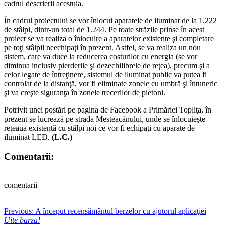
cadrul descrierii acestuia.
În cadrul proiectului se vor înlocui aparatele de iluminat de la 1.222
de stâlpi, dintr-un total de 1.244. Pe toate străzile prinse în acest
proiect se va realiza o înlocuire a aparatelor existente şi completare
pe toţi stâlpii neechipaţi în prezent. Astfel, se va realiza un nou
sistem, care va duce la reducerea costurilor cu energia (se vor
diminua inclusiv pierderile şi dezechilibrele de reţea), precum şi a
celor legate de întreţinere, sistemul de iluminat public va putea fi
controlat de la distanţă, vor fi eliminate zonele cu umbră şi întuneric
şi va creşte siguranţa în zonele trecerilor de pietoni.
Potrivit unei postări pe pagina de Facebook a Primăriei Topliţa, în
prezent se lucrează pe strada Mesteacănului, unde se înlocuieşte
reţeaua existentă cu stâlpi noi ce vor fi echipaţi cu aparate de
iluminat LED.
(L.C.)
Comentarii:
comentarii
Post
Previous:
A început recensământul berzelor cu ajutorul aplicaţiei
Uite barza!