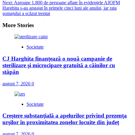
navigation
Next:
Aproape 1.800 de persoane aflate în evidenţele AJOFM
Harghita s-au angajat în primele cinci luni ale anului, iar rata
şomajului a scăzut treptat
More Stories
Societate
CJ Harghita finanţează o nouă campanie de
sterilizare şi microcipare gratuită a câinilor cu
stăpân
august 7, 2026
0
Societate
Creştere substanţială a apelurilor privind prezenţa
urşilor în proximitatea zonelor locuite din judeţ
august 7, 2026
0