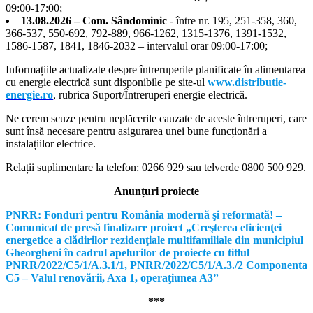
09:00-17:00;
13.08.2026 – Com. Sândominic
- între nr. 195, 251-358, 360,
366-537, 550-692, 792-889, 966-1262, 1315-1376, 1391-1532,
1586-1587, 1841, 1846-2032 – intervalul orar 09:00-17:00;
Informațiile actualizate despre întreruperile planificate în alimentarea
cu energie electrică sunt disponibile pe site-ul
www.distributie-
energie.ro
, rubrica Suport/Întreruperi energie electrică.
Ne cerem scuze pentru neplăcerile cauzate de aceste întreruperi, care
sunt însă necesare pentru asigurarea unei bune funcționări a
instalațiilor electrice.
Relații suplimentare la tel
efon: 0266 929 sau telverde 0800 500 929.
Anunțuri proiecte
PNRR: Fonduri pentru România modernă şi reformată! –
Comunicat de presă finalizare proiect „Creşterea eficienţei
energetice a clădirilor rezidenţiale multifamiliale din municipiul
Gheorgheni în cadrul apelurilor de proiecte cu titlul
PNRR/2022/C5/1/A.3.1/1, PNRR/2022/C5/1/A.3./2 Componenta
C5 – Valul renovării, Axa 1, operaţiunea A3”
***