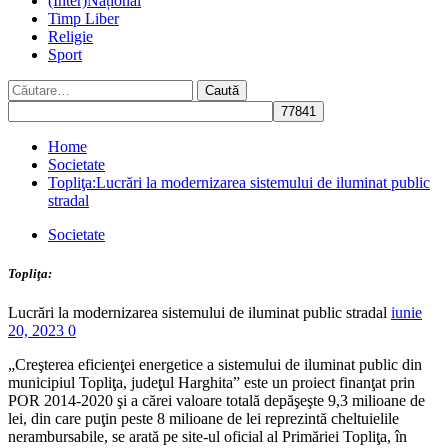
(Inter)Național
Timp Liber
Religie
Sport
Caută
după:
Home
Societate
Topliţa:Lucrări la modernizarea sistemului de iluminat public
stradal
Societate
Topliţa:
Lucrări la modernizarea sistemului de iluminat public stradal
iunie
20, 2023
0
„Creşterea eficienţei energetice a sistemului de iluminat public din
municipiul Topliţa, judeţul Harghita” este un proiect finanţat prin
POR 2014-2020 şi a cărei valoare totală depăşeşte 9,3 milioane de
lei, din care puţin peste 8 milioane de lei reprezintă cheltuielile
nerambursabile, se arată pe site-ul oficial al Primăriei Topliţa, în