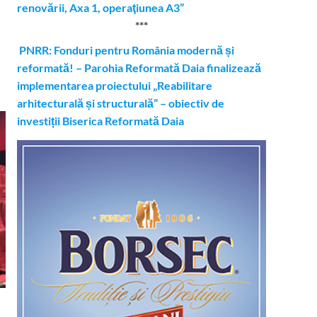
renovării, Axa 1, operaţiunea A3”
***
PNRR: Fonduri pentru România modernă și
reformată! – Parohia Reformată Daia finalizează
implementarea proiectului „Reabilitare
arhitecturală și structurală” – obiectiv de
investiții Biserica Reformată Daia