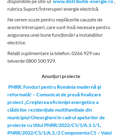
disponibile pe site-ul
www.distributie-energie.ro
,
rubrica Suport/Întreruperi energie electrică.
Ne cerem scuze pentru neplăcerile cauzate de
aceste întreruperi, care sunt însă necesare pentru
asigurarea unei bune funcționări a instalațiilor
electrice.
Relații suplimentare la tel
efon: 0266 929 sau
telverde 0800 500 929.
Anunțuri proiecte
PNRR: Fonduri pentru România modernă şi
reformată! – Comunicat de presă finalizare
proiect „Creşterea eficienţei energetice a
clădirilor rezidenţiale multifamiliale din
municipiul Gheorgheni în cadrul apelurilor de
proiecte cu titlul PNRR/2022/C5/1/A.3.1/1,
PNRR/2022/C5/1/A.3./2 Componenta C5 – Valul