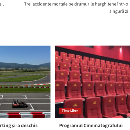
ei,
Trei accidente mortale pe drumurile harghitene într-o
singură zi
Timp Liber
rting şi-a deschis
Programul Cinematografului