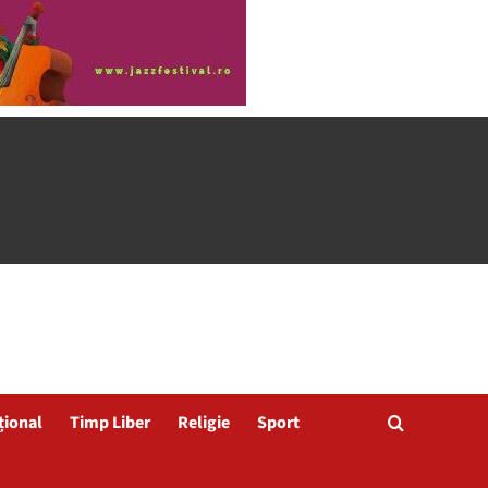
țional
Timp Liber
Religie
Sport