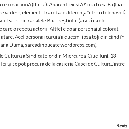
cea mai bună (Ilinca). Aparent, există şi o a treia Ea (Lia –
 de vedere, elementul care face diferenţa între o telenovelă
ajul scos din canalele Bucureştiului (arată ca ele,
 care o repetă actorii. Altfel e doar personajul colorat
 atare. Acel personaj căruia îi ducem lipsa toţi din când în
i” (Oana Duma, sareadinbucate.wordpress.com).
 de Cultură a Sindicatelor din Miercurea-Ciuc,
luni, 13
 lei şi se pot procura de la casieria Casei de Cultură, între
Next: