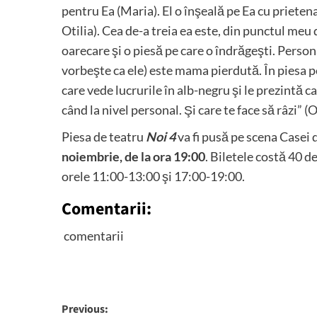
pentru Ea (Maria). El o înşeală pe Ea cu prietena 
Otilia). Cea de-a treia ea este, din punctul meu
oarecare şi o piesă pe care o îndrăgeşti. Person
vorbeşte ca ele) este mama pierdută. În piesa pe
care vede lucrurile în alb-negru şi le prezintă ca
când la nivel personal. Şi care te face să râz
Piesa de teatru
Noi 4
va fi pusă pe scena Casei
noiembrie, de la ora 19:00
. Biletele costă 40 de
orele 11:00-13:00 şi 17:00-19:00.
Comentarii:
comentarii
Post
Previous: