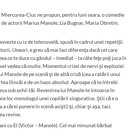
in Miercurea-Ciuc ne propun, pentru luni seara, o comedie
ri de actorii Marius Manole, Lia Bugnar, Maria Obretin,
oveste cu iz de telenovelă, spusă în cadrul unei repetiţii.
orii. Uneori, e greu să mai faci diferenţa dacă cel care
ea ce te duce cu gândul – imediat – la câte feţe poţi juca în
 vei vedea că multe. Momentul crizei de nervi şi exploziei
i Manole de pe scenă şi de altă criză (cea a ratării unui
tea Ilincăi e de un haos absolut. Aproape că te întrebi
sa sub ochii tăi. Revenirea lui Manole te întoarce în
ace loc monologul unei copilării singuratice. Ştii că e o
a cărei punere în scenă asişti) şi, chiar şi aşa, taci.
tea revine.
ani cu El (Victor – Manole). Cel mai minunat bărbat