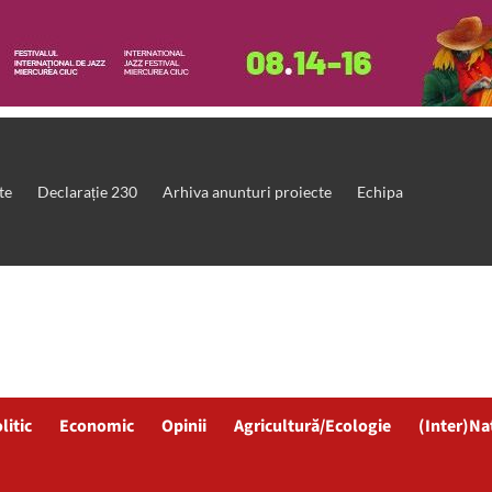
te
Declarație 230
Arhiva anunturi proiecte
Echipa
litic
Economic
Opinii
Agricultură/Ecologie
(Inter)Na