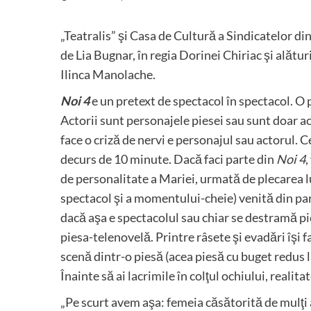
„Teatralis” şi Casa de Cultură a Sindicatelor d
de Lia Bugnar, în regia Dorinei Chiriac şi alătu
Ilinca Manolache.
Noi 4
e un pretext de spectacol în spectacol. O p
Actorii sunt personajele piesei sau sunt doar act
face o criză de nervi e personajul sau actorul. Ce
decurs de 10 minute. Dacă faci parte din
Noi 4
,
de personalitate a Mariei, urmată de plecarea lu
spectacol şi a momentului-cheie) venită din par
dacă aşa e spectacolul sau chiar se destramă pie
piesa-telenovelă. Printre râsete şi evadări îşi f
scenă dintr-o piesă (acea piesă cu buget redus la 
Înainte să ai lacrimile în colţul ochiului, realita
„Pe scurt avem aşa: femeia căsătorită de mulţi 