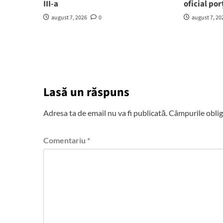
III-a
oficial por
august 7, 2026
0
august 7, 20
Lasă un răspuns
Adresa ta de email nu va fi publicată.
Câmpurile oblig
Comentariu
*