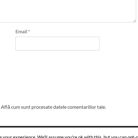
Email
*
.
Află cum sunt procesate datele comentariilor tale
.
Copyright © All rights reserved.
|
CoverNews
by AF themes.
 your experience. We'll assume you're ok with this, but you can opt-ou