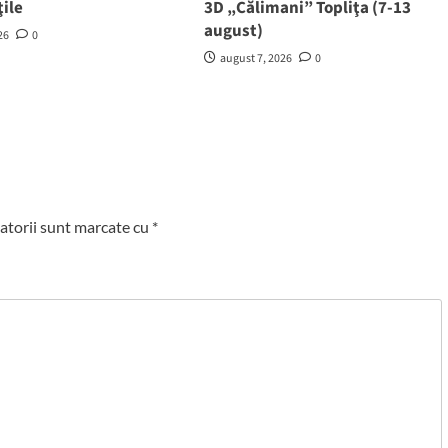
ţile
3D „Călimani” Topliţa (7-13
august)
26
0
august 7, 2026
0
atorii sunt marcate cu
*