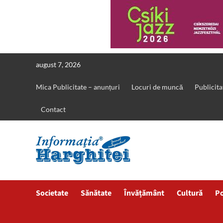
Skip
august 7, 2026
to
content
Mica Publicitate – anunțuri
Locuri de muncă
Publicita
Contact
Societate
Sănătate
Învățământ
Cultură
Po