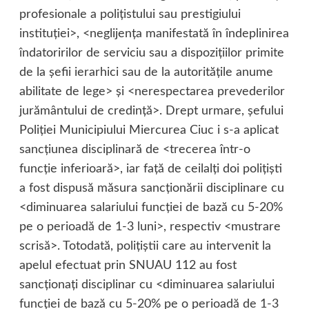
profesionale a poliţistului sau prestigiului
instituţiei>, <neglijenţa manifestată în îndeplinirea
îndatoririlor de serviciu sau a dispoziţiilor primite
de la şefii ierarhici sau de la autorităţile anume
abilitate de lege> şi <nerespectarea prevederilor
jurământului de credinţă>. Drept urmare, şefului
Poliţiei Municipiului Miercurea Ciuc i s-a aplicat
sancţiunea disciplinară de <trecerea într-o
funcţie inferioară>, iar faţă de ceilalţi doi poliţişti
a fost dispusă măsura sancţionării disciplinare cu
<diminuarea salariului funcţiei de bază cu 5-20%
pe o perioadă de 1-3 luni>, respectiv <mustrare
scrisă>. Totodată, poliţiştii care au intervenit la
apelul efectuat prin SNUAU 112 au fost
sancţionaţi disciplinar cu <diminuarea salariului
funcţiei de bază cu 5-20% pe o perioadă de 1-3