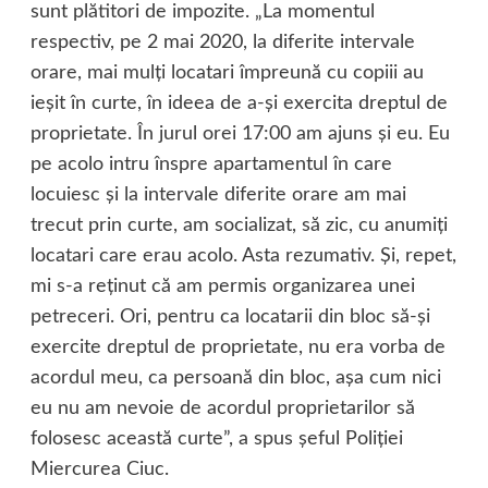
sunt plătitori de impozite. „La momentul
respectiv, pe 2 mai 2020, la diferite intervale
orare, mai mulţi locatari împreună cu copiii au
ieşit în curte, în ideea de a-şi exercita dreptul de
proprietate. În jurul orei 17:00 am ajuns şi eu. Eu
pe acolo intru înspre apartamentul în care
locuiesc şi la intervale diferite orare am mai
trecut prin curte, am socializat, să zic, cu anumiţi
locatari care erau acolo. Asta rezumativ. Şi, repet,
mi s-a reţinut că am permis organizarea unei
petreceri. Ori, pentru ca locatarii din bloc să-şi
exercite dreptul de proprietate, nu era vorba de
acordul meu, ca persoană din bloc, aşa cum nici
eu nu am nevoie de acordul proprietarilor să
folosesc această curte”, a spus şeful Poliţiei
Miercurea Ciuc.