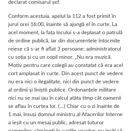
declarat comisarul şef.
Conform acestuia, apelul la 112 a fost primit în
jurul orei 16:00, înainte să ajungă el în curte. La
acel moment, la faţa locului s-a deplasat o patrulă
de ordine publică, iar din documentele întocmite
reiese că s-ar fi aflat 3 persoane: administratorul
cu soţia şi cu un copil minor. „Nu era muzică.
Motiv pentru care colegii au constatat că era acel
cort amplasat în curte. Din acest punct de vedere
nu era nici o ilegalitate, nici din punct de vedere
al ordinii şi liniştii publice. Ordonanţele militare
nici nu se mai iau în calcul atâta timp cât oamenii
se aflau în curtea lor. (…) Chiar cu o zi înainte de
1 mai, însuşi domnul ministru al Afacerilor Interne
a ieşit cu un mesaj public, adresat tuturor
oamenilor: rămâneţi în curţile voastre; nu ieşiţi să