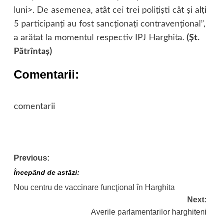
luni>. De asemenea, atât cei trei poliţişti cât şi alţi
5 participanţi au fost sancţionaţi contravenţional”,
a arătat la momentul respectiv IPJ Harghita.
(Şt.
Pătrîntaş)
Comentarii:
comentarii
Post
Previous:
navigation
Începând de astăzi:
Nou centru de vaccinare funcţional în Harghita
Next:
Averile parlamentarilor harghiteni