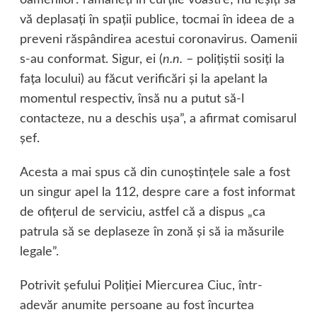
vă deplasaţi în spaţii publice, tocmai în ideea de a
preveni răspândirea acestui coronavirus. Oamenii
s-au conformat. Sigur, ei (
n.n.
– poliţiştii sosiţi la
faţa locului) au făcut verificări şi la apelant la
momentul respectiv, însă nu a putut să-l
contacteze, nu a deschis uşa”, a afirmat comisarul
şef.
Acesta a mai spus că din cunoştinţele sale a fost
un singur apel la 112, despre care a fost informat
de ofiţerul de serviciu, astfel că a dispus „ca
patrula să se deplaseze în zonă şi să ia măsurile
legale”.
Potrivit şefului Poliţiei Miercurea Ciuc, într-
adevăr anumite persoane au fost încurtea