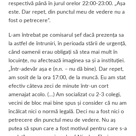
respectivă până în jurul orelor 22:00-23:00. „Aşa
este. Dar repet, din punctul meu de vedere nu a
fost o petrecere”.
L-am întrebat pe comisarul şef dacă prezenţa sa
la astfel de întruniri, în perioada stării de urgenţă,
când oamenii erau obligaţi să stea mai mult în
locuinţe, nu afectează imaginea sa şi a instituţiei.
„Într-adevăr aşa e (
n.n.
– nu dă bine). Dar repet,
am sosit de la ora 17:00, de la muncă. Eu am stat
efectiv câteva zeci de minute într-un cort
amenajat acolo. (…) Am socializat cu 2-3 colegi,
vecini de bloc mai bine spus şi consider că nu am
încălcat nici o normă legală. Deci nu a fost nici o
petrecere din punctul meu de vedere. Nu aş
putea să spun care a fost motivul pentru care s-a