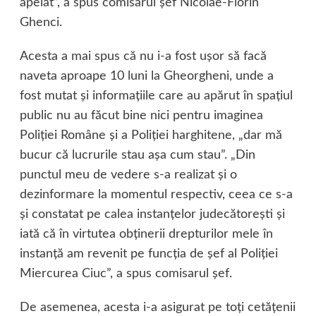
apelat”, a spus comisarul şef Nicolae-Florin
Ghenci.
Acesta a mai spus că nu i-a fost uşor să facă
naveta aproape 10 luni la Gheorgheni, unde a
fost mutat şi informaţiile care au apărut în spaţiul
public nu au făcut bine nici pentru imaginea
Poliţiei Române şi a Poliţiei harghitene, „dar mă
bucur că lucrurile stau aşa cum stau”. „Din
punctul meu de vedere s-a realizat şi o
dezinformare la momentul respectiv, ceea ce s-a
şi constatat pe calea instanţelor judecătoreşti şi
iată că în virtutea obţinerii drepturilor mele în
instanţă am revenit pe funcţia de şef al Poliţiei
Miercurea Ciuc”, a spus comisarul şef.
De asemenea, acesta i-a asigurat pe toţi cetăţenii