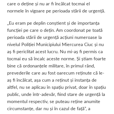
care o deţine şi nu ar fi încălcat tocmai el
normele în vigoare pe perioada stării de urgenţă.
„Eu eram pe deplin conştient şi de importanţa
funcţiei pe care o deţin. Am coordonat pe toată
perioada stării de urgenţă acţiuni numeroase la
nivelul Poliţiei Municipiului Miercurea Ciuc şi nu
aş fi periclitat acest lucru. Nu mi-aş fi permis ca
tocmai eu să încalc aceste norme. Şi ştiam foarte
bine că ordonanţele militare, în primul rând,
prevederile care au fost oarecum reţinute că le-
aş fi încălcat, aşa cum a reţinut şi instanţa de
altfel, nu se aplicau în spaţiu privat, doar în spaţiu
public, unde într-adevăr, fiind stare de urgenţă la
momentul respectiv, se puteau reţine anumite
circumstanţe, dar nu şi în cazul de faţă”, a