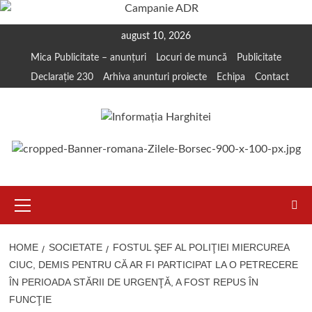
Skip
august 10, 2026
to
Mica Publicitate – anunțuri
Locuri de muncă
Publicitate
content
Declarație 230
Arhiva anunturi proiecte
Echipa
Contact
Primary
Menu
HOME
SOCIETATE
FOSTUL ŞEF AL POLIŢIEI MIERCUREA
CIUC, DEMIS PENTRU CĂ AR FI PARTICIPAT LA O PETRECERE
ÎN PERIOADA STĂRII DE URGENŢĂ, A FOST REPUS ÎN
FUNCŢIE