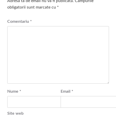
Adresa ta de email nu va fi publicată.
Câmpurile
obligatorii sunt marcate cu
*
Comentariu
*
Nume
*
Email
*
Site web