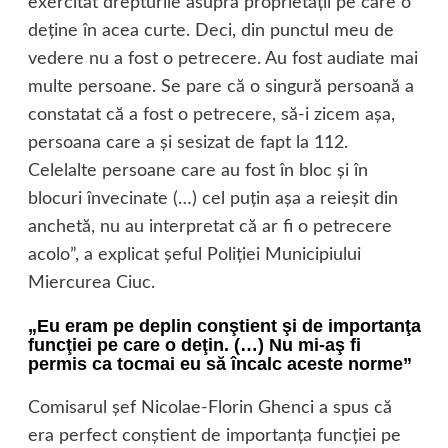
exercitat drepturile asupra proprietăţii pe care o
deţine în acea curte. Deci, din punctul meu de
vedere nu a fost o petrecere. Au fost audiate mai
multe persoane. Se pare că o singură persoană a
constatat că a fost o petrecere, să-i zicem aşa,
persoana care a şi sesizat de fapt la 112.
Celelalte persoane care au fost în bloc şi în
blocuri învecinate (…) cel puţin aşa a reieşit din
anchetă, nu au interpretat că ar fi o petrecere
acolo”, a explicat şeful Poliţiei Municipiului
Miercurea Ciuc.
„Eu eram pe deplin conştient şi de importanţa
funcţiei pe care o deţin. (…) Nu mi-aş fi
permis ca tocmai eu să încalc aceste norme”
Comisarul şef Nicolae-Florin Ghenci a spus că
era perfect conştient de importanţa funcţiei pe