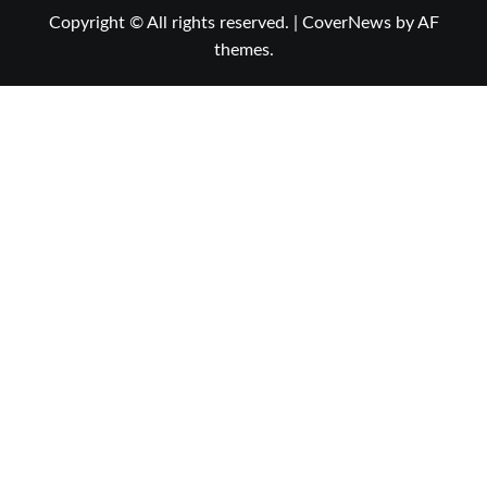
Copyright © All rights reserved.
|
CoverNews
by AF
themes.