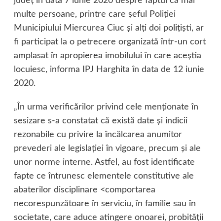
judeţ în data 7 iunie 2020 despre faptul că mai
multe persoane, printre care şeful Poliţiei
Municipiului Miercurea Ciuc şi alţi doi poliţişti, ar
fi participat la o petrecere organizată într-un cort
amplasat în apropierea imobilului în care aceştia
locuiesc, informa IPJ Harghita în data de 12 iunie
2020.
„În urma verificărilor privind cele menţionate în
sesizare s-a constatat că există date şi indicii
rezonabile cu privire la încălcarea anumitor
prevederi ale legislaţiei în vigoare, precum şi ale
unor norme interne. Astfel, au fost identificate
fapte ce întrunesc elementele constitutive ale
abaterilor disciplinare <comportarea
necorespunzătoare în serviciu, în familie sau în
societate, care aduce atingere onoarei, probităţii