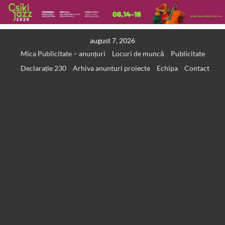
Skip
august 7, 2026
to
Mica Publicitate – anunțuri
Locuri de muncă
Publicitate
content
Declarație 230
Arhiva anunturi proiecte
Echipa
Contact