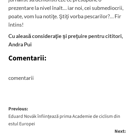
prezentare la nivel înalt… iar noi, cei submediocrii,
poate, vom lua notiţe. Ştiţi vorba pescarilor?… Fir
întins!
Cu aleasă consideraţie şi preţuire pentru cititori,
Andra Pui
Comentarii:
comentarii
Post
Previous:
Eduard Novák înfiinţează prima Academie de ciclism din
navigation
estul Europei
Next: