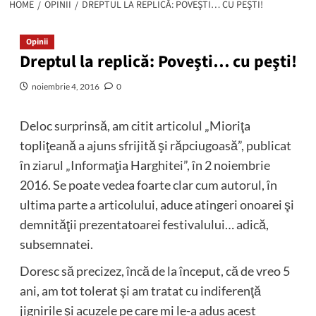
HOME
OPINII
DREPTUL LA REPLICĂ: POVEŞTI… CU PEŞTI!
Opinii
Dreptul la replică: Poveşti… cu peşti!
noiembrie 4, 2016
0
Deloc surprinsă, am citit articolul „Mioriţa
topliţeană a ajuns sfrijită şi răpciugoasă”, publicat
în ziarul „Informaţia Harghitei”, în 2 noiembrie
2016. Se poate vedea foarte clar cum autorul, în
ultima parte a articolului, aduce atingeri onoarei şi
demnităţii prezentatoarei festivalului… adică,
subsemnatei.
Doresc să precizez, încă de la început, că de vreo 5
ani, am tot tolerat şi am tratat cu indiferenţă
jignirile şi acuzele pe care mi le-a adus acest