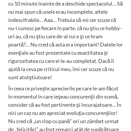
cu 10 minute înainte de a deschide spectacolul… Să
nu mai spun că unele erau incomplete, altele
indescifrabile… Aaa… Trebuia să-mi cer scuze că
nu-i cunosc pe fiecare în parte, că nu ştiu ce hobby-
uri au, că nu ştiu care de-al cui e şi ce hram
poartă?… Nu cred că asta era important! Datele lor
esenţiale au fost prezentate cu exactitatea şi
rigurozitatea cu care ei le-au completat. Dacă îl
ajută la ceva pe criticul meu, îmi cer scuze că nu
sunt atotştiutoare!
În ceea ce priveşte aprecierile pe care le-am făcut
în momentul în care ieşeau concurenţii din scenă,
consider că au fost pertinente şi încurajatoare… În
nici un caz nu am apreciat evoluţia concurenţilor!
Nu cred că „un clop cu pană” ori un zâmbet urmat
de „felicitări” au fost remarci atât de supărătoare