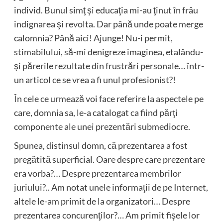
individ. Bunul simţ şi educaţia mi-au ţinut în frâu
indignarea şi revolta. Dar până unde poate merge
calomnia? Până aici! Ajunge! Nu-i permit,
stimabilului, să-mi denigreze imaginea, etalându-
şi părerile rezultate din frustrări personale… într-
un articol ce se vrea a fi unul profesionist?!
În cele ce urmează voi face referire la aspectele pe
care, domnia sa, le-a catalogat ca fiind părţi
componente ale unei prezentări submediocre.
Spunea, distinsul domn, că prezentarea a fost
pregătită superficial. Oare despre care prezentare
era vorba?… Despre prezentarea membrilor
juriului?.. Am notat unele informaţii de pe Internet,
altele le-am primit de la organizatori… Despre
prezentarea concurenţilor?… Am primit fişele lor