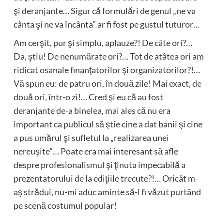
şi deranjante… Sigur că formulări de genul „ne va
cânta şi ne va încânta” ar fi fost pe gustul tuturor…
Am cerşit, pur şi simplu, aplauze?! De câte ori?…
Da, ştiu! De nenumărate ori?… Tot de atâtea ori am
ridicat osanale finanţatorilor şi organizatorilor?!…
Vă spun eu: de patru ori, în două zile! Mai exact, de
două ori, într-o zi!… Cred şi eu că au fost
deranjante de-a binelea, mai ales că nu era
important ca publicul să ştie cine a dat banii şi cine
a pus umărul şi sufletul la „realizarea unei
nereuşite”… Poate era mai interesant să afle
despre profesionalismul şi ţinuta impecabilă a
prezentatorului de la ediţiile trecute?!… Oricât m-
aş strădui, nu-mi aduc aminte să-l fi văzut purtând
pe scenă costumul popular!