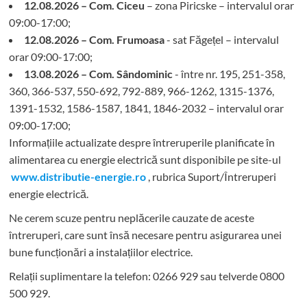
12.08.2026 – Com. Ciceu
– zona Piricske – intervalul orar
09:00-17:00;
12.08.2026 – Com. Frumoasa
- sat Făgețel – intervalul
orar 09:00-17:00;
13.08.2026 – Com. Sândominic
- între nr. 195, 251-358,
360, 366-537, 550-692, 792-889, 966-1262, 1315-1376,
1391-1532, 1586-1587, 1841, 1846-2032 – intervalul orar
09:00-17:00;
Informațiile actualizate despre întreruperile planificate în
alimentarea cu energie electrică sunt disponibile pe site-ul
www.distributie-energie.ro
, rubrica Suport/Întreruperi
energie electrică.
Ne cerem scuze pentru neplăcerile cauzate de aceste
întreruperi, care sunt însă necesare pentru asigurarea unei
bune funcționări a instalațiilor electrice.
Relații suplimentare la tel
efon: 0266 929 sau telverde 0800
500 929.