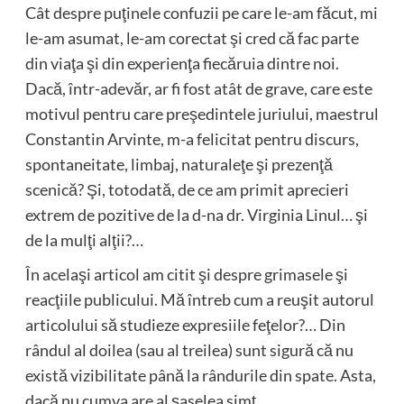
Cât despre puţinele confuzii pe care le-am făcut, mi
le-am asumat, le-am corectat şi cred că fac parte
din viaţa şi din experienţa fiecăruia dintre noi.
Dacă, într-adevăr, ar fi fost atât de grave, care este
motivul pentru care preşedintele juriului, maestrul
Constantin Arvinte, m-a felicitat pentru discurs,
spontaneitate, limbaj, naturaleţe şi prezenţă
scenică? Şi, totodată, de ce am primit aprecieri
extrem de pozitive de la d-na dr. Virginia Linul… şi
de la mulţi alţii?…
În acelaşi articol am citit şi despre grimasele şi
reacţiile publicului. Mă întreb cum a reuşit autorul
articolului să studieze expresiile feţelor?… Din
rândul al doilea (sau al treilea) sunt sigură că nu
există vizibilitate până la rândurile din spate. Asta,
dacă nu cumva are al şaselea simţ…