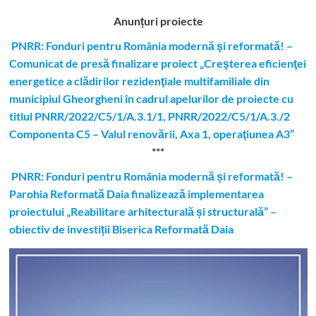
Anunțuri proiecte
PNRR: Fonduri pentru România modernă şi reformată! –
Comunicat de presă finalizare proiect „Creşterea eficienţei
energetice a clădirilor rezidenţiale multifamiliale din
municipiul Gheorgheni în cadrul apelurilor de proiecte cu
titlul PNRR/2022/C5/1/A.3.1/1, PNRR/2022/C5/1/A.3./2
Componenta C5 – Valul renovării, Axa 1, operaţiunea A3”
***
PNRR: Fonduri pentru România modernă și reformată! –
Parohia Reformată Daia finalizează implementarea
proiectului „Reabilitare arhitecturală și structurală” –
obiectiv de investiții Biserica Reformată Daia