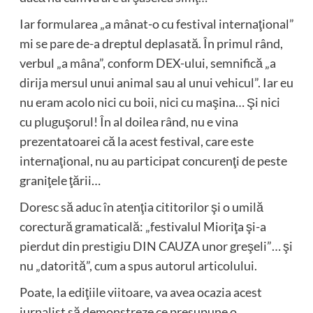
Iar formularea „a mânat-o cu festival internaţional”
mi se pare de-a dreptul deplasată. În primul rând,
verbul „a mâna”, conform DEX-ului, semnifică „a
dirija mersul unui animal sau al unui vehicul”. Iar eu
nu eram acolo nici cu boii, nici cu maşina… Şi nici
cu pluguşorul! În al doilea rând, nu e vina
prezentatoarei că la acest festival, care este
internaţional, nu au participat concurenţi de peste
graniţele ţării…
Doresc să aduc în atenţia cititorilor şi o umilă
corectură gramaticală: „festivalul Mioriţa şi-a
pierdut din prestigiu DIN CAUZA unor greşeli”… şi
nu „datorită”, cum a spus autorul articolului.
Poate, la ediţiile viitoare, va avea ocazia acest
jurnalist să demonstreze ce presupune o