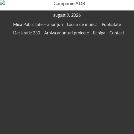
Skip
august 9, 2026
to
Mica Publicitate – anunțuri
Locuri de muncă
Publicitate
content
Declarație 230
Arhiva anunturi proiecte
Echipa
Contact