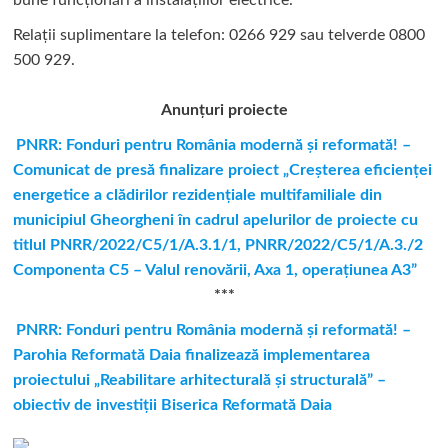
bune funcționări a instalațiilor electrice.
Relații suplimentare la tel
efon: 0266 929 sau telverde 0800
500 929.
Anunțuri proiecte
PNRR: Fonduri pentru România modernă şi reformată! –
Comunicat de presă finalizare proiect „Creşterea eficienţei
energetice a clădirilor rezidenţiale multifamiliale din
municipiul Gheorgheni în cadrul apelurilor de proiecte cu
titlul PNRR/2022/C5/1/A.3.1/1, PNRR/2022/C5/1/A.3./2
Componenta C5 – Valul renovării, Axa 1, operaţiunea A3”
***
PNRR: Fonduri pentru România modernă și reformată! –
Parohia Reformată Daia finalizează implementarea
proiectului „Reabilitare arhitecturală și structurală” –
obiectiv de investiții Biserica Reformată Daia