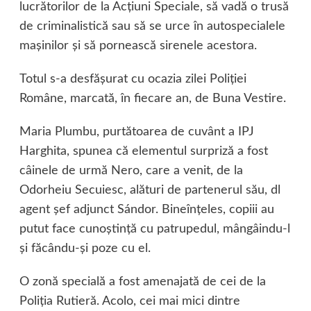
lucrătorilor de la Acţiuni Speciale, să vadă o trusă
de criminalistică sau să se urce în autospecialele
maşinilor şi să pornească sirenele acestora.
Totul s-a desfăşurat cu ocazia zilei Poliţiei
Române, marcată, în fiecare an, de Buna Vestire.
Maria Plumbu, purtătoarea de cuvânt a IPJ
Harghita, spunea că elementul surpriză a fost
câinele de urmă Nero, care a venit, de la
Odorheiu Secuiesc, alături de partenerul său, dl
agent şef adjunct Sándor. Bineînţeles, copiii au
putut face cunoştinţă cu patrupedul, mângâindu-l
şi făcându-şi poze cu el.
O zonă specială a fost amenajată de cei de la
Poliţia Rutieră. Acolo, cei mai mici dintre