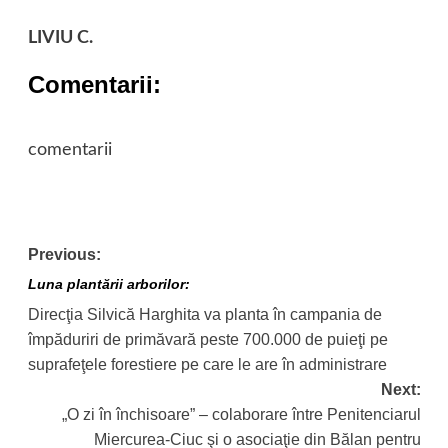
LIVIU C.
Comentarii:
comentarii
Post
Previous:
navigation
Luna plantării arborilor:
Direcţia Silvică Harghita va planta în campania de
împăduriri de primăvară peste 700.000 de puieţi pe
suprafeţele forestiere pe care le are în administrare
Next:
„O zi în închisoare” – colaborare între Penitenciarul
Miercurea-Ciuc şi o asociaţie din Bălan pentru