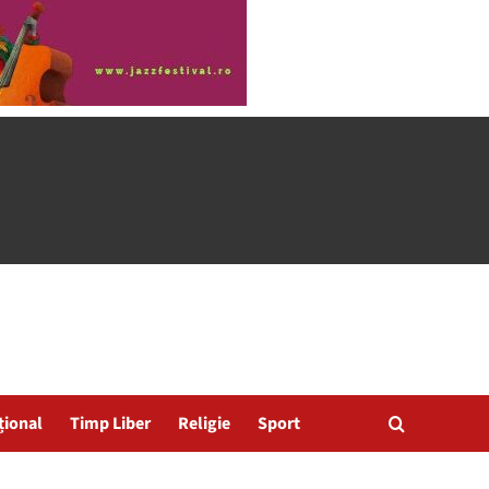
țional
Timp Liber
Religie
Sport