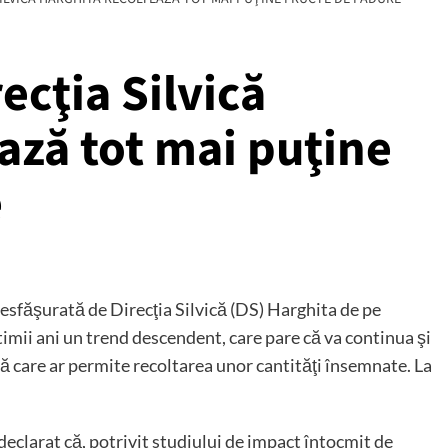
recţia Silvică
ază tot mai puţine
e
desfăşurată de Direcţia Silvică (DS) Harghita de pe
ltimii ani un trend descendent, care pare că va continua şi
nă care ar permite recoltarea unor cantităţi însemnate. La
declarat că, potrivit studiului de impact întocmit de