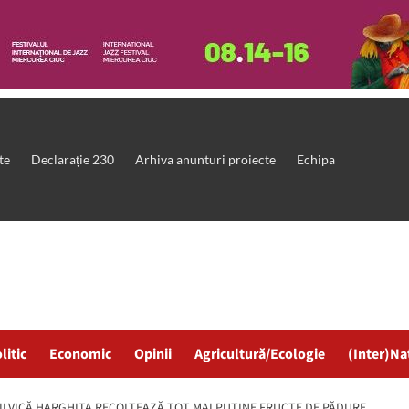
te
Declarație 230
Arhiva anunturi proiecte
Echipa
litic
Economic
Opinii
Agricultură/Ecologie
(Inter)Na
 SILVICĂ HARGHITA RECOLTEAZĂ TOT MAI PUŢINE FRUCTE DE PĂDURE