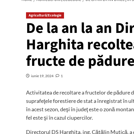
Agricultură/Ecologie
De la an la an Di
Harghita recolte
fructe de pădur
iunie 19, 2024
1
Activitatea de recoltare a fructelor de pădure 
suprafeţele forestiere de stat a înregistrat în u
în acest sezon, deşi în judeţ este o zonă monta
fel este şi în cazul ciupercilor.
Directorul DS Harghita, ing. Cătălin Mutică, a 