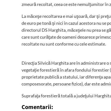
zmeură recoltat, ceea ce este nemulţumitor în zi
La măceşe recoltarea e mai uşoară, dar şi preţu
de euro pe tonă şi nici în cazul acestora nu se po
directorul DS Harghita, măceşele nu prea se găs
care sunt curăţate de oameni deoarece primesc şi 
recoltate nu sunt conforme cu cele estimate.
Direcţia Silvică Harghita are în administrare o
vegetaţie forestieră în afara fondului forestier 
proprietate publică a statului, iar diferenţa apa
composesorate, persoane fizice), dar este admini
Suprafaţa forestieră totală a judeţului Harghit
Comentarii: