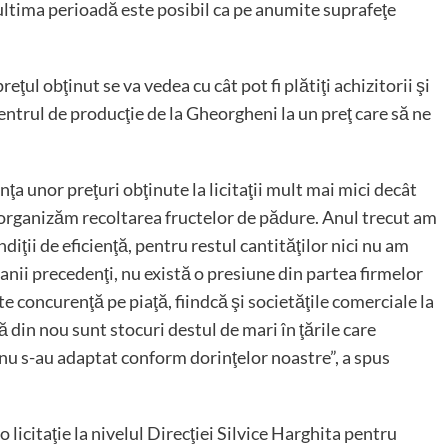
 ultima perioadă este posibil ca pe anumite suprafeţe
 preţul obţinut se va vedea cu cât pot fi plătiţi achizitorii şi
 centrul de producţie de la Gheorgheni la un preţ care să ne
ţa unor preţuri obţinute la licitaţii mult mai mici decât
 organizăm recoltarea fructelor de pădure. Anul trecut am
iţii de eficienţă, pentru restul cantităţilor nici nu am
n anii precedenţi, nu există o presiune din partea firmelor
e concurenţă pe piaţă, fiindcă şi societăţile comerciale la
 că din nou sunt stocuri destul de mari în ţările care
nu s-au adaptat conform dorinţelor noastre”, a spus
o licitaţie la nivelul Direcţiei Silvice Harghita pentru