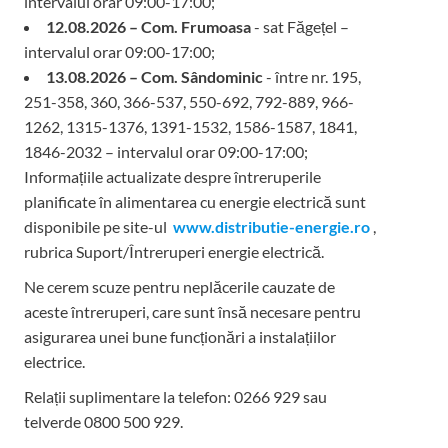
intervalul orar 09:00-17:00;
12.08.2026 – Com. Frumoasa
- sat Făgețel –
intervalul orar 09:00-17:00;
13.08.2026 – Com. Sândominic
- între nr. 195,
251-358, 360, 366-537, 550-692, 792-889, 966-
1262, 1315-1376, 1391-1532, 1586-1587, 1841,
1846-2032 – intervalul orar 09:00-17:00;
Informațiile actualizate despre întreruperile
planificate în alimentarea cu energie electrică sunt
disponibile pe site-ul
www.distributie-energie.ro
,
rubrica Suport/Întreruperi energie electrică.
Ne cerem scuze pentru neplăcerile cauzate de
aceste întreruperi, care sunt însă necesare pentru
asigurarea unei bune funcționări a instalațiilor
electrice.
Relații suplimentare la tel
efon: 0266 929 sau
telverde 0800 500 929.