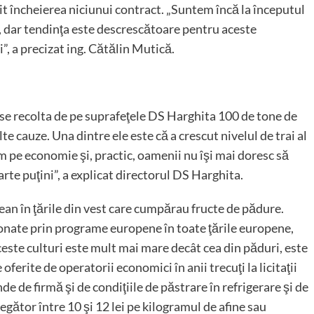
it încheierea niciunui contract. „Suntem încă la începutul
a, dar tendinţa este descrescătoare pentru aceste
ţi”, a precizat ing. Cătălin Mutică.
 se recolta de pe suprafeţele DS Harghita 100 de tone de
e cauze. Una dintre ele este că a crescut nivelul de trai al
 pe economie şi, practic, oamenii nu îşi mai doresc să
arte puţini”, a explicat directorul DS Harghita.
pean în ţările din vest care cumpărau fructe de pădure.
ionate prin programe europene în toate ţările europene,
ceste culturi este mult mai mare decât cea din păduri, este
oferite de operatorii economici în anii trecuţi la licitaţii
e de firmă şi de condiţiile de păstrare în refrigerare şi de
legător între 10 şi 12 lei pe kilogramul de afine sau