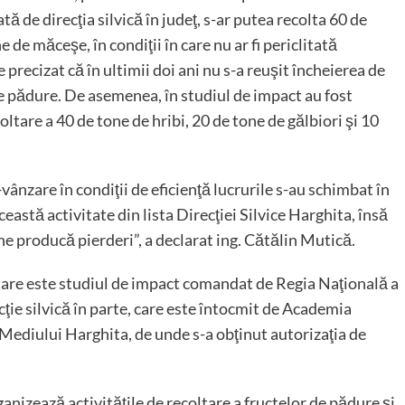
e direcţia silvică în judeţ, s-ar putea recolta 60 de
 de măceşe, în condiţii în care nu ar fi periclitată
e precizat că în ultimii doi ani nu s-a reuşit încheierea de
e pădure. De asemenea, în studiul de impact au fost
coltare a 40 de tone de hribi, 20 de tone de gălbiori şi 10
vânzare în condiţii de eficienţă lucrurile s-au schimbat în
această activitate din lista Direcţiei Silvice Harghita, însă
 ne producă pierderi”, a declarat ing. Cătălin Mutică.
tare este studiul de impact comandat de Regia Naţională a
ţie silvică în parte, care este întocmit de Academia
Mediului Harghita, de unde s-a obţinut autorizaţia de
anizează activităţile de recoltare a fructelor de pădure şi