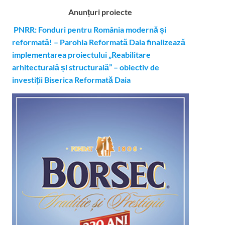
Anunțuri proiecte
PNRR: Fonduri pentru România modernă și
reformată! – Parohia Reformată Daia finalizează
implementarea proiectului „Reabilitare
arhitecturală și structurală” – obiectiv de
investiții Biserica Reformată Daia