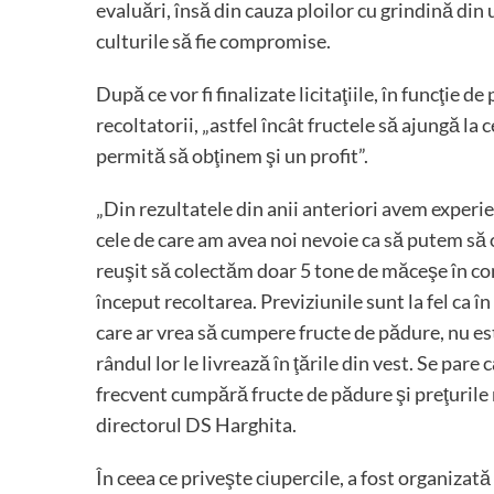
evaluări, însă din cauza ploilor cu grindină din
culturile să fie compromise.
După ce vor fi finalizate licitaţiile, în funcţie de
recoltatorii, „astfel încât fructele să ajungă la
permită să obţinem şi un profit”.
„Din rezultatele din anii anteriori avem experien
cele de care am avea noi nevoie ca să putem să
reuşit să colectăm doar 5 tone de măceşe în cond
început recoltarea. Previziunile sunt la fel ca î
care ar vrea să cumpere fructe de pădure, nu est
rândul lor le livrează în ţările din vest. Se pare
frecvent cumpără fructe de pădure şi preţurile 
directorul DS Harghita.
În ceea ce priveşte ciupercile, a fost organizată 