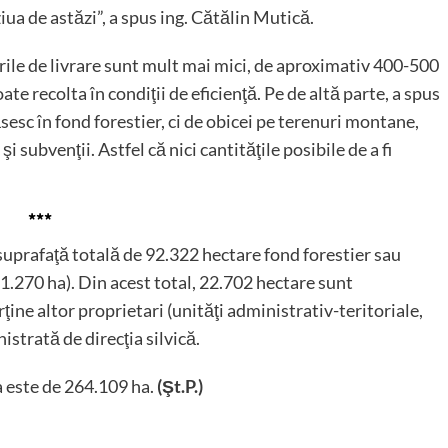
ua de astăzi”, a spus ing. Cătălin Mutică.
rile de livrare sunt mult mai mici, de aproximativ 400-500
ate recolta în condiţii de eficienţă. Pe de altă parte, a spus
esc în fond forestier, ci de obicei pe terenuri montane,
subvenţii. Astfel că nici cantităţile posibile de a fi
***
 suprafaţă totală de 92.322 hectare fond forestier sau
(1.270 ha). Din acest total, 22.702 hectare sunt
rţine altor proprietari (unităţi administrativ-teritoriale,
strată de direcţia silvică.
a este de 264.109 ha.
(Şt.P.)