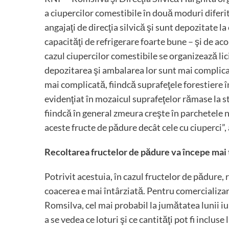
a ciupercilor comestibile în două moduri diferi
angajaţi de direcţia silvică şi sunt depozitate l
capacităţi de refrigerare foarte bune – şi de aco
cazul ciupercilor comestibile se organizează li
depozitarea şi ambalarea lor sunt mai complicat
mai complicată, fiindcă suprafeţele forestiere î
evidenţiat în mozaicul suprafeţelor rămase la st
fiindcă în general zmeura creşte în parchetele n
aceste fructe de pădure decât cele cu ciuperci”,
Recoltarea fructelor de pădure va începe mai t
Potrivit acestuia, în cazul fructelor de pădure,
coacerea e mai întârziată. Pentru comercializare
Romsilva, cel mai probabil la jumătatea lunii iul
a se vedea ce loturi şi ce cantităţi pot fi incluse