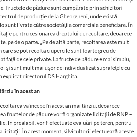
te. Fructele de pădure sunt cumpărate prin achizitori
a centrul de producţie de la Gheorgheni, unde există
lo sunt livrate către societăţile comerciale beneficiare. În
citaţie pentru cesionarea dreptului de recoltare, deoarece
e, pe de o parte. „Pe de altă parte, recoltarea este mult
n care se pot recolta ciupercile sunt foarte greu de
at faţă de cele private. La fructe de pădure e mai simplu,
oi şi sunt mult mai uşor de individualizat suprafeţele cu
 a explicat directorul DS Harghita.
ârziu în acest an
 recoltarea va începe în acest an mai târziu, deoarece
a fructelor de pădure vor fi organizate licitaţii de RNP –
ie. În prealabil, vor fi efectuate evaluări pe teren, pentru
 la licitaţii. În acest moment, silvicultorii efectuează aceste