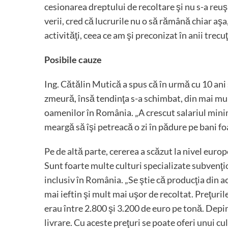
cesionarea dreptului de recoltare şi nu s-a reuş
verii, cred că lucrurile nu o să rămână chiar aş
activităţi, ceea ce am şi preconizat în anii trecu
Posibile cauze
Ing. Cătălin Mutică a spus că în urmă cu 10 ani
zmeură, însă tendinţa s-a schimbat, din mai mult
oamenilor în România. „A crescut salariul minim
meargă să îşi petreacă o zi în pădure pe bani fo
Pe de altă parte, cererea a scăzut la nivel euro
Sunt foarte multe culturi specializate subvenţ
inclusiv în România. „Se ştie că producţia din a
mai ieftin şi mult mai uşor de recoltat. Preţurile 
erau între 2.800 şi 3.200 de euro pe tonă. Depind
livrare. Cu aceste preţuri se poate oferi unui cu