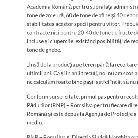
Academia Română pentru suprafaţa administrată d
tone de zmeură, 60 de tone de afine şi 40 de tone
stabilitatea acestor specii pentru viitor. Trebui
contracte nici pentru 20-40 de tone de fructe d
incluse şi ciupercile, existând posibilităţi de re
tone de ghebe.
„Însă de la producţia pe teren până la recoltare-
ultimii ani. Ca şi în anii trecuţi, noi nu am scos 
ne calculăm foarte bine paşii astfel încât să nu
Conform sursei citate, primul pas pentru recol
Pădurilor (RNP) – Romsilva pentru fiecare direc
Română şi este depus la Agenţia de Protecţie a 
mediu.
RNP – Romsilva şi Direcţia Silvică Harghita org