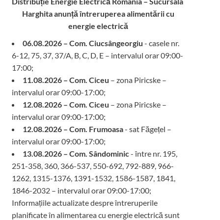
Distribuție Energie Electrică Romania – Sucursala
Harghita
anunță întreruperea alimentării cu
energie electrică
06.08.2026 – Com. Ciucsângeorgiu
- casele nr.
6-12, 75, 37, 37/A, B, C, D, E – intervalul orar 09:00-
17:00;
11.08.2026 – Com. Ciceu
– zona Piricske –
intervalul orar 09:00-17:00;
12.08.2026 – Com. Ciceu
– zona Piricske –
intervalul orar 09:00-17:00;
12.08.2026 – Com. Frumoasa
- sat Făgețel –
intervalul orar 09:00-17:00;
13.08.2026 – Com. Sândominic
- între nr. 195,
251-358, 360, 366-537, 550-692, 792-889, 966-
1262, 1315-1376, 1391-1532, 1586-1587, 1841,
1846-2032 – intervalul orar 09:00-17:00;
Informațiile actualizate despre întreruperile
planificate în alimentarea cu energie electrică sunt