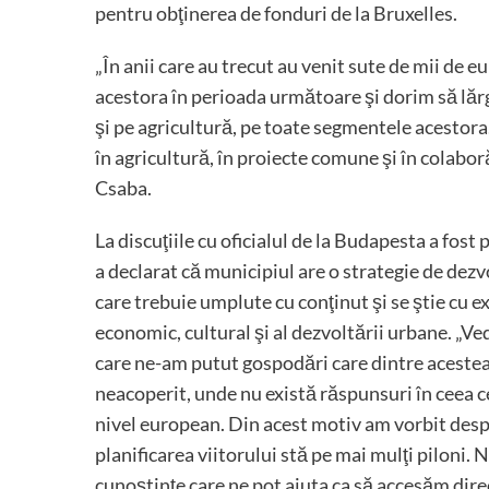
pentru obţinerea de fonduri de la Bruxelles.
„În anii care au trecut au venit sute de mii de e
acestora în perioada următoare şi dorim să lăr
şi pe agricultură, pe toate segmentele acestora.
în agricultură, în proiecte comune şi în colabor
Csaba.
La discuţiile cu oficialul de la Budapesta a fost
a declarat că municipiul are o strategie de dez
care trebuie umplute cu conţinut şi se ştie cu e
economic, cultural şi al dezvoltării urbane. „
care ne-am putut gospodări care dintre acestea
neacoperit, unde nu există răspunsuri în ceea ce
nivel european. Din acest motiv am vorbit despr
planificarea viitorului stă pe mai mulţi piloni.
cunoştinţe care ne pot ajuta ca să accesăm dire