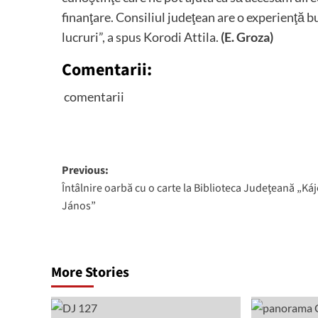
finanţare. Consiliul judeţean are o experienţă bu
lucruri”, a spus Korodi Attila.
(E. Groza)
Comentarii:
comentarii
Post
Previous:
Întâlnire oarbă cu o carte la Biblioteca Judeţeană „Ká
navigation
János”
More Stories