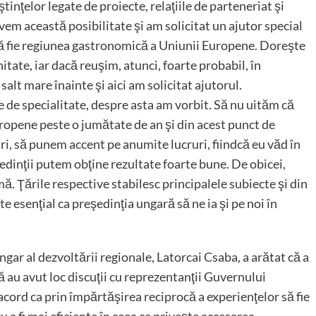
inţelor legate de proiecte, relaţiile de parteneriat şi
vem această posibilitate şi am solicitat un ajutor special
să fie regiunea gastronomică a Uniunii Europene. Doreşte
itate, iar dacă reuşim, atunci, foarte probabil, în
salt mare înainte şi aici am solicitat ajutorul.
e de specialitate, despre asta am vorbit. Să nu uităm că
ropene peste o jumătate de an şi din acest punct de
i, să punem accent pe anumite lucruri, fiindcă eu văd în
dinţii putem obţine rezultate foarte bune. De obicei,
rmă. Ţările respective stabilesc principalele subiecte şi din
e esenţial ca preşedinţia ungară să ne ia şi pe noi în
ngar al dezvoltării regionale, Latorcai Csaba, a arătat că a
ă au avut loc discuţii cu reprezentanţii Guvernului
 acord ca prin împărtăşirea reciprocă a experienţelor să fie