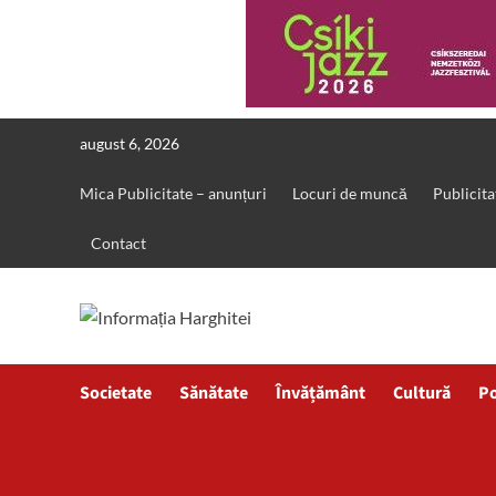
Skip
august 6, 2026
to
content
Mica Publicitate – anunțuri
Locuri de muncă
Publicita
Contact
Societate
Sănătate
Învățământ
Cultură
Po