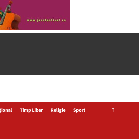
țional
Timp Liber
Religie
Sport