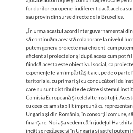
ajutate autorităţile şi comunităţile locale pentr
fondurilor europene, indiferent dacă acelea sunt
sau provin din surse directe de la Bruxelles.
„În urma acestui acord interguvernamental din
să continuăm această colaborare la nivelul lucr
putem genera proiecte mai eficient, cum pute
eficient al proiectelor şi după aceea cum pot fi
fiindcă acesta este obiectivul social, ca proiec
experienţe le-am împărtăşit aici, pe de o parte î
teritoriale, cu primari şi cu conducătorii de inst
care nu sunt distribuite de către sistemul instit
Comisia Europeană şi celelalte instituţii. Aceste
cu ceea ce am stabilit împreună cu reprezenta
Ungaria şi din România, în consorţii comune, 
finanţare. Noi aşa vedem că în judeţul Harghita 
încât se regăsesc şi în Ungaria şi astfel putem 