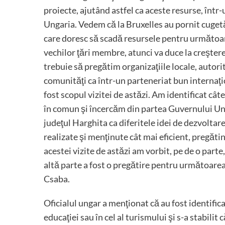
proiecte, ajutând astfel ca aceste resurse, într
Ungaria. Vedem că la Bruxelles au pornit cugetă
care doresc să scadă resursele pentru următoare
vechilor ţări membre, atunci va duce la creştere
trebuie să pregătim organizaţiile locale, autorită
comunităţi ca într-un parteneriat bun internaţi
fost scopul vizitei de astăzi. Am identificat c
în comun şi încercăm din partea Guvernului Unga
judeţul Harghita ca diferitele idei de dezvoltare
realizate şi menţinute cât mai eficient, pregăt
acestei vizite de astăzi am vorbit, pe de o parte
altă parte a fost o pregătire pentru următoarea 
Csaba.
Oficialul ungar a menţionat că au fost identific
educaţiei sau în cel al turismului şi s-a stabilit