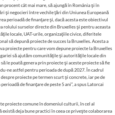
-un procent cât mai mare, să ajungă în România şi în
ri şi negocieri între vechile ţări din Uniunea Europeană
a perioadă de finanţare şi, dacă acesta este obiectivul
a rolului surselor directe din Bruxelles şi pentru aceasta
ţile locale, UAT-urile, organizaţiile civice, diferitele
onal să depună proiecte de succes la Bruxelles. Acesta a
âteva proiecte pentru care vom depune proiecte la Bruxelles
riei să ajutăm comunităţile şi autorităţile locale din
 să le poată genera prin proiecte şi aceste proiecte să fie
indu-ne astfel pentru perioada de după 2027. În cadrul
, despre proiecte pe termen scurt şi concrete, iar pe de
perioadă de finanţare de peste 5 ani”, a spus Latorcai
ate proiecte comune în domeniul culturii, în cel al
 că există deja bune practici în ceea ce priveşte colaborarea