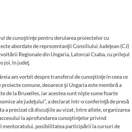
erul de cunoştinţe pentru derularea proiectelor cu
ecte abordate de reprezentanţii Consiliului Judeţean (CJ)
voltării Regionale din Ungaria, Latorcai Csaba, cu prilejul
 joi, în judeţ.
ăreia am vorbit despre transferul de cunoştinţe în ceea ce
re proiecte comune, deoarece şi Ungaria este membră a
e de la Bruxelles, iar acestea sunt nişte sume foarte
nomice ale judeţului”, a declarat într-o conferinţă de presă
a precizat că discuţiile au vizat, între altele, organizarea
a accesului la aprofundarea cunoştinţelor privind
mentoratului, posibilitatea participării la cursuri de