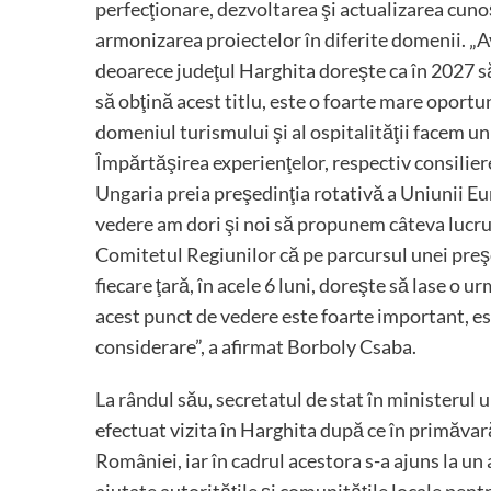
perfecţionare, dezvoltarea şi actualizarea cunoşt
armonizarea proiectelor în diferite domenii. „A
deoarece judeţul Harghita doreşte ca în 2027 
să obţină acest titlu, este o foarte mare oportun
domeniul turismului şi al ospitalităţii facem un 
Împărtăşirea experienţelor, respectiv consilier
Ungaria preia preşedinţia rotativă a Uniunii Eu
vedere am dori şi noi să propunem câteva lucrur
Comitetul Regiunilor că pe parcursul unei preşe
fiecare ţară, în acele 6 luni, doreşte să lase o u
acest punct de vedere este foarte important, est
considerare”, a afirmat Borboly Csaba.
La rândul său, secretatul de stat în ministerul u
efectuat vizita în Harghita după ce în primăvar
României, iar în cadrul acestora s-a ajuns la un