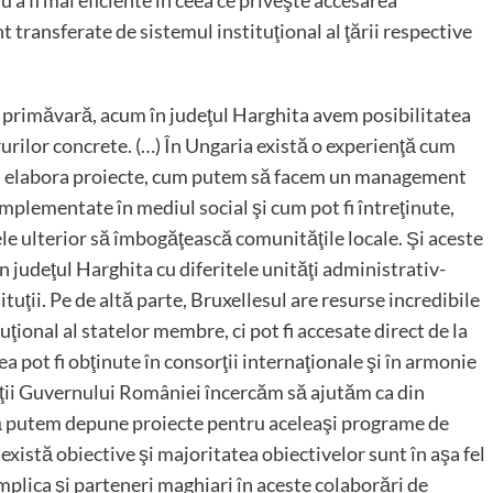
u a fi mai eficiente în ceea ce priveşte accesarea
 transferate de sistemul instituţional al ţării respective
 primăvară, acum în judeţul Harghita avem posibilitatea
urilor concrete. (…) În Ungaria există o experienţă cum
m elabora proiecte, cum putem să facem un management
 implementate în mediul social şi cum pot fi întreţinute,
tele ulterior să îmbogăţească comunităţile locale. Şi aceste
n judeţul Harghita cu diferitele unităţi administrativ-
ituţii. Pe de altă parte, Bruxellesul are resurse incredibile
uţional al statelor membre, ci pot fi accesate direct de la
a pot fi obţinute în consorţii internaţionale şi în armonie
nţii Guvernului României încercăm să ajutăm ca din
să putem depune proiecte pentru aceleaşi programe de
există obiective şi majoritatea obiectivelor sunt în aşa fel
implica şi parteneri maghiari în aceste colaborări de