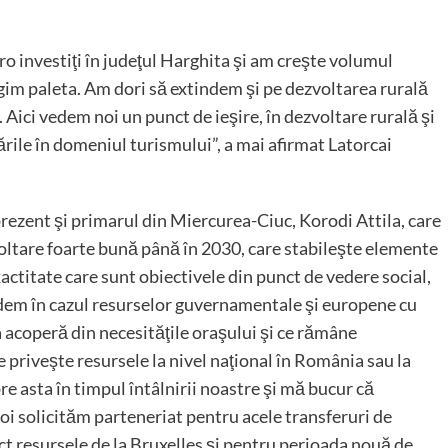
uro investiţi în judeţul Harghita şi am creşte volumul
gim paleta. Am dori să extindem şi pe dezvoltarea rurală
 Aici vedem noi un punct de ieşire, în dezvoltare rurală şi
ările în domeniul turismului”, a mai afirmat Latorcai
 prezent şi primarul din Miercurea-Ciuc, Korodi Attila, care
voltare foarte bună până în 2030, care stabileşte elemente
xactitate care sunt obiectivele din punct de vedere social,
Vedem în cazul resurselor guvernamentale şi europene cu
 acoperă din necesităţile oraşului şi ce rămâne
 priveşte resursele la nivel naţional în România sau la
e asta în timpul întâlnirii noastre şi mă bucur că
 Noi solicităm parteneriat pentru acele transferuri de
ct resursele de la Bruxelles şi pentru perioada nouă de