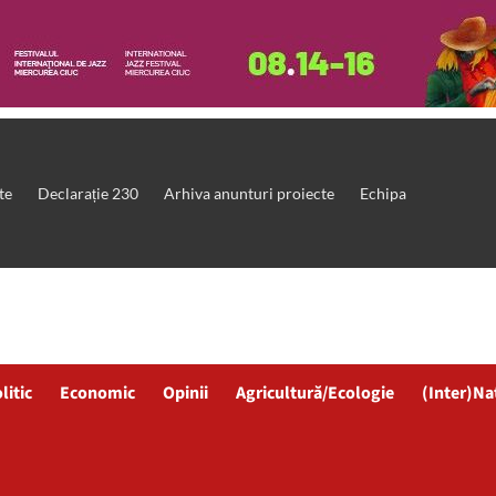
te
Declarație 230
Arhiva anunturi proiecte
Echipa
litic
Economic
Opinii
Agricultură/Ecologie
(Inter)Na