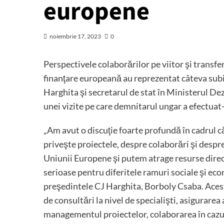
europene
noiembrie 17, 2023
0
Perspectivele colaborărilor pe viitor şi transf
finanţare europeană au reprezentat câteva subi
Harghita şi secretarul de stat în Ministerul Dez
unei vizite pe care demnitarul ungar a efectuat-o
„Am avut o discuţie foarte profundă în cadrul c
priveşte proiectele, despre colaborări şi desp
Uniunii Europene şi putem atrage resurse direct
serioase pentru diferitele ramuri sociale şi eco
preşedintele CJ Harghita, Borboly Csaba. Acesta 
de consultări la nivel de specialişti, asigurare
managementul proiectelor, colaborarea în cazul 