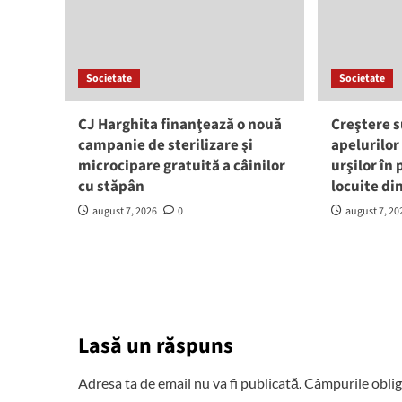
Societate
Societate
CJ Harghita finanţează o nouă
Creştere s
campanie de sterilizare şi
apelurilor
microcipare gratuită a câinilor
urşilor în
cu stăpân
locuite di
august 7, 2026
0
august 7, 20
Lasă un răspuns
Adresa ta de email nu va fi publicată.
Câmpurile oblig