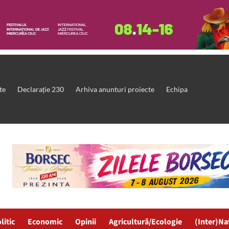
te
Declarație 230
Arhiva anunturi proiecte
Echipa
litic
Economic
Opinii
Agricultură/Ecologie
(Inter)Na