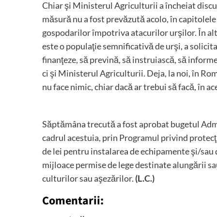
Chiar şi Ministerul Agriculturii a încheiat discu
măsură nu a fost prevăzută acolo, în capitolele 
gospodarilor împotriva atacurilor urşilor. În al
este o populaţie semnificativă de urşi, a solicit
finanţeze, să prevină, să instruiască, să infor
ci şi Ministerul Agriculturii. Deja, la noi, în R
nu face nimic, chiar dacă ar trebui să facă, în ac
Săptămâna trecută a fost aprobat bugetul Admi
cadrul acestuia, prin Programul privind protecţ
de lei pentru instalarea de echipamente şi/sau di
mijloace permise de lege destinate alungării sa
culturilor sau aşezărilor.
(L.C.)
Comentarii: