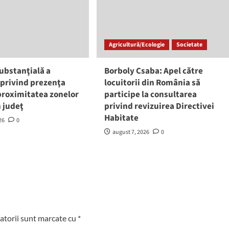
Agricultură/Ecologie
Societate
ubstanţială a
Borboly Csaba: Apel către
 privind prezenţa
locuitorii din România să
 proximitatea zonelor
participe la consultarea
n judeţ
privind revizuirea Directivei
Habitate
26
0
august 7, 2026
0
atorii sunt marcate cu
*