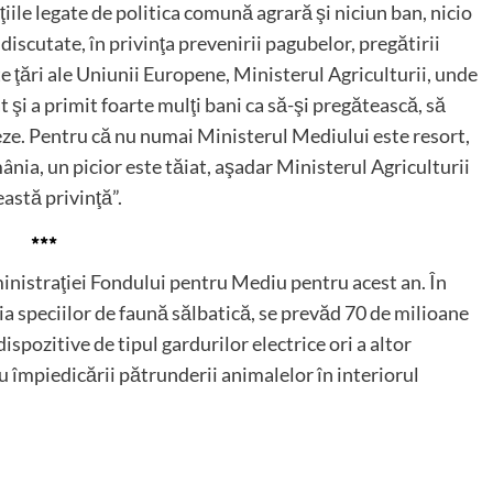
ţiile legate de politica comună agrară şi niciun ban, nicio
discutate, în privinţa prevenirii pagubelor, pregătirii
te ţări ale Uniunii Europene, Ministerul Agriculturii, unde
at şi a primit foarte mulţi bani ca să-şi pregătească, să
meze. Pentru că nu numai Ministerul Mediului este resort,
omânia, un picior este tăiat, aşadar Ministerul Agriculturii
eastă privinţă”.
***
nistraţiei Fondului pentru Mediu pentru acest an. În
ia speciilor de faună sălbatică, se prevăd 70 de milioane
spozitive de tipul gardurilor electrice ori a altor
u împiedicării pătrunderii animalelor în interiorul