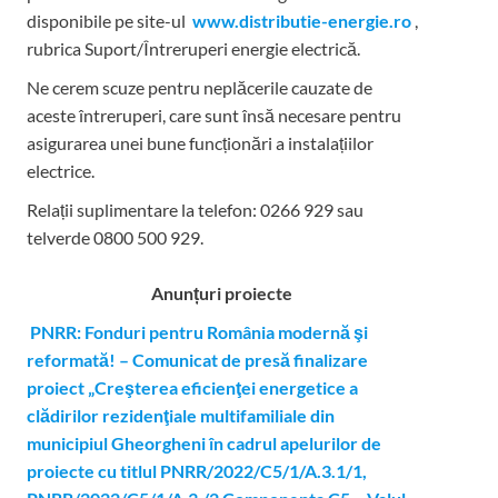
disponibile pe site-ul
www.distributie-energie.ro
,
rubrica Suport/Întreruperi energie electrică.
Ne cerem scuze pentru neplăcerile cauzate de
aceste întreruperi, care sunt însă necesare pentru
asigurarea unei bune funcționări a instalațiilor
electrice.
Relații suplimentare la tel
efon: 0266 929 sau
telverde 0800 500 929.
Anunțuri proiecte
PNRR: Fonduri pentru România modernă şi
reformată! – Comunicat de presă finalizare
proiect „Creşterea eficienţei energetice a
clădirilor rezidenţiale multifamiliale din
municipiul Gheorgheni în cadrul apelurilor de
proiecte cu titlul PNRR/2022/C5/1/A.3.1/1,