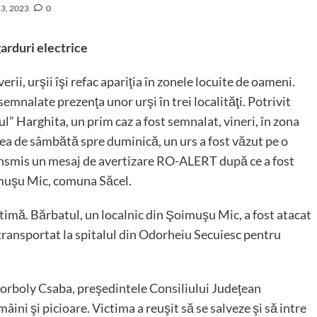
13, 2023
0
garduri electrice
ii, urşii îşi refac apariţia în zonele locuite de oameni.
mnalate prezenţa unor urşi în trei localităţi. Potrivit
l” Harghita, un prim caz a fost semnalat, vineri, în zona
ea de sâmbătă spre duminică, un urs a fost văzut pe o
transmis un mesaj de avertizare RO-ALERT după ce a fost
imuşu Mic, comuna Săcel.
ictimă. Bărbatul, un localnic din Şoimuşu Mic, a fost atacat
d transportat la spitalul din Odorheiu Secuiesc pentru
 Borboly Csaba, preşedintele Consiliului Judeţean
ini şi picioare. Victima a reuşit să se salveze şi să intre