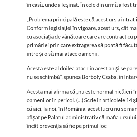
în casă, unde a leşinat. În cele din urmă a fost t
„Problema principală este că acest urs a intrat în
Conform legislaţiei în vigoare, acest urs, cât m
cu asociaţia de vânătoare care are contract cu p
primăriei prin care extragerea să poată fi făcut
intre şi o să mai atace oamenii.
Acesta este al doilea atac din acest an şi se pare
nu se schimbă”, spunea Borboly Csaba, în interv
Acesta mai afirma că „nu este normal nicăieri î
oamenilor în pericol. (…) Scrie în articolele 14
că aici, la noi, în România, acest lucru nu se m
afişat pe Palatul administrativ că mafia ursului
încât prevenţia să fie pe primul loc.