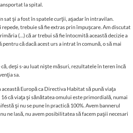
ransportat la spital.
 sat şi a fost în spatele curţii, aşadar în intravilan.
ai repede, trebuie să fie extras prin împuşcare. Am discutat
rimăria (…) că ar trebui să fie întocmită această decizie a
ă pentru că dacă acest urs a intrat în comună, o să mai
 că, deşi s-au luat nişte măsuri, rezultatele în teren încă
enţia sa.
n această Europă ca Directiva Habitat să pună viaţa
 şi 16 că viaţa şi sănătatea omului este primordială, numai
anifestă şi nu se pune în practică 100%. Avem bannerul
 nu ne lasă, nu avem posibilitatea să facem paşii necesari