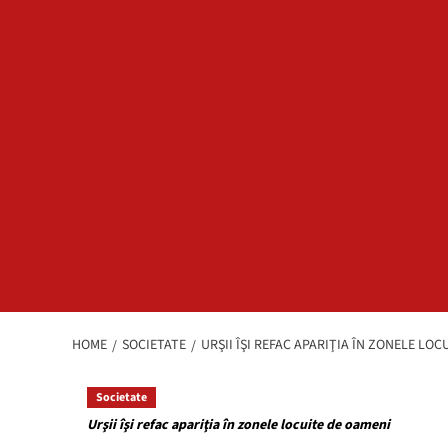
HOME
SOCIETATE
URŞII ÎŞI REFAC APARIŢIA ÎN ZONELE L
Societate
Urşii îşi refac apariţia în zonele locuite de oameni