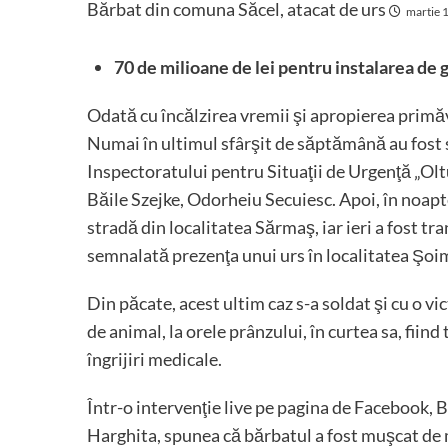
Bărbat din comuna Săcel, atacat de urs
martie 
70 de milioane de lei pentru instalarea de 
Odată cu încălzirea vremii şi apropierea primăver
Numai în ultimul sfârşit de săptămână au fost se
Inspectoratului pentru Situaţii de Urgenţă „Oltu
Băile Szejke, Odorheiu Secuiesc. Apoi, în noapt
stradă din localitatea Sărmaş, iar ieri a fost 
semnalată prezenţa unui urs în localitatea Şo
Din păcate, acest ultim caz s-a soldat şi cu o v
de animal, la orele prânzului, în curtea sa, fiin
îngrijiri medicale.
Într-o intervenţie live pe pagina de Facebook,
Harghita, spunea că bărbatul a fost muşcat de mâ