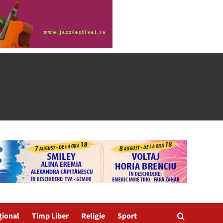
țional
Timp Liber
Religie
Sport