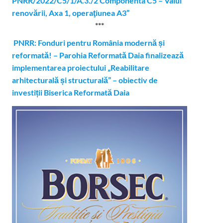
PNRR/2022/C5/1/A.3./2 Componenta C5 – Valul
renovării, Axa 1, operaţiunea A3”
***
PNRR: Fonduri pentru România modernă și
reformată! – Parohia Reformată Daia finalizează
implementarea proiectului „Reabilitare
arhitecturală și structurală” – obiectiv de
investiții Biserica Reformată Daia