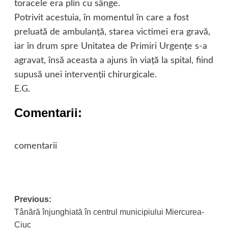
toracele era plin cu sânge.
Potrivit acestuia, în momentul în care a fost
preluată de ambulanță, starea victimei era gravă,
iar în drum spre Unitatea de Primiri Urgențe s-a
agravat, însă aceasta a ajuns în viață la spital, fiind
supusă unei intervenții chirurgicale.
E.G.
Comentarii:
comentarii
Post
Previous:
Tânără înjunghiată în centrul municipiului Miercurea-
navigation
Ciuc