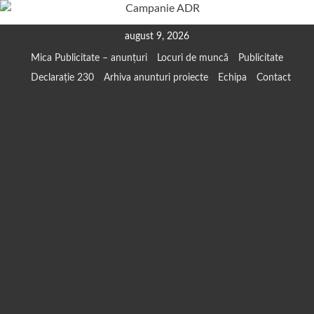
Skip
august 9, 2026
to
Mica Publicitate – anunțuri
Locuri de muncă
Publicitate
content
Declarație 230
Arhiva anunturi proiecte
Echipa
Contact