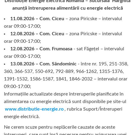
Distribuție Energie Electrică Romania – Sucursala Harghita
anunță întreruperea alimentării cu energie electrică
11.08.2026 – Com. Ciceu
– zona Piricske – intervalul
orar 09:00-17:00;
12.08.2026 – Com. Ciceu
– zona Piricske – intervalul
orar 09:00-17:00;
12.08.2026 – Com. Frumoasa
- sat Făgețel – intervalul
orar 09:00-17:00;
13.08.2026 – Com. Sândominic
- între nr. 195, 251-358,
360, 366-537, 550-692, 792-889, 966-1262, 1315-1376,
1391-1532, 1586-1587, 1841, 1846-2032 – intervalul orar
09:00-17:00;
Informațiile actualizate despre întreruperile planificate în
alimentarea cu energie electrică sunt disponibile pe site-ul
www.distributie-energie.ro
, rubrica Suport/Întreruperi
energie electrică.
Ne cerem scuze pentru neplăcerile cauzate de aceste
întreruperi, care sunt însă necesare pentru asigurarea unei