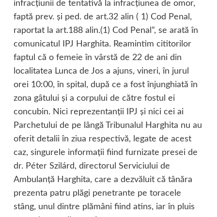
infracțiunii de tentativă la infracțiunea de omor,
faptă prev. și ped. de art.32 alin ( 1) Cod Penal,
raportat la art.188 alin.(1) Cod Penal”, se arată în
comunicatul IPJ Harghita. Reamintim cititorilor
faptul că o femeie în vârstă de 22 de ani din
localitatea Lunca de Jos a ajuns, vineri, în jurul
orei 10:00, în spital, după ce a fost înjunghiată în
zona gâtului și a corpului de către fostul ei
concubin. Nici reprezentanții IPJ și nici cei ai
Parchetului de pe lângă Tribunalul Harghita nu au
oferit detalii în ziua respectivă, legate de acest
caz, singurele informații fiind furnizate presei de
dr. Péter Szilárd, directorul Serviciului de
Ambulanţă Harghita, care a dezvăluit că tânăra
prezenta patru plăgi penetrante pe toracele
stâng, unul dintre plămâni fiind atins, iar în pluis