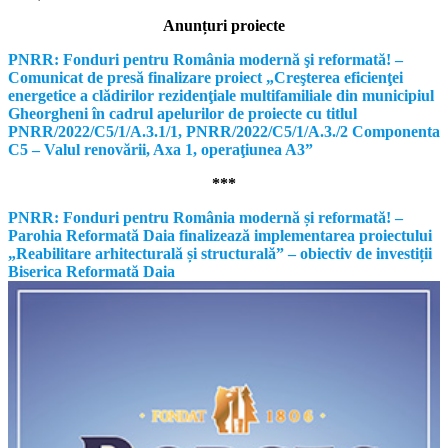
Anunțuri proiecte
PNRR: Fonduri pentru România modernă şi reformată! –
Comunicat de presă finalizare proiect „Creşterea eficienţei
energetice a clădirilor rezidenţiale multifamiliale din municipiul
Gheorgheni în cadrul apelurilor de proiecte cu titlul
PNRR/2022/C5/1/A.3.1/1, PNRR/2022/C5/1/A.3./2 Componenta
C5 – Valul renovării, Axa 1, operaţiunea A3”
***
PNRR: Fonduri pentru România modernă și reformată! –
Parohia Reformată Daia finalizează implementarea proiectului
„Reabilitare arhitecturală și structurală” – obiectiv de investiții
Biserica Reformată Daia