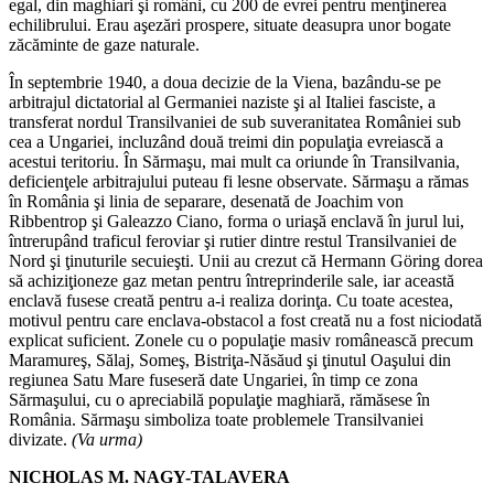
egal, din maghiari şi români, cu 200 de evrei pentru menţinerea
echilibrului. Erau aşezări prospere, situate deasupra unor bogate
zăcăminte de gaze naturale.
În septembrie 1940, a doua decizie de la Viena, bazându-se pe
arbitrajul dictatorial al Germaniei naziste şi al Italiei fasciste, a
transferat nordul Transilvaniei de sub suveranitatea României sub
cea a Ungariei, incluzând două treimi din populaţia evreiască a
acestui teritoriu. În Sărmaşu, mai mult ca oriunde în Transilvania,
deficienţele arbitrajului puteau fi lesne observate. Sărmaşu a rămas
în România şi linia de separare, desenată de Joachim von
Ribbentrop şi Galeazzo Ciano, forma o uriaşă enclavă în jurul lui,
întrerupând traficul feroviar şi rutier dintre restul Transilvaniei de
Nord şi ţinuturile secuieşti. Unii au crezut că Hermann Göring dorea
să achiziţioneze gaz metan pentru întreprinderile sale, iar această
enclavă fusese creată pentru a-i realiza dorinţa. Cu toate acestea,
motivul pentru care enclava-obstacol a fost creată nu a fost niciodată
explicat suficient. Zonele cu o populaţie masiv românească precum
Maramureş, Sălaj, Someş, Bistriţa-Năsăud şi ţinutul Oaşului din
regiunea Satu Mare fuseseră date Ungariei, în timp ce zona
Sărmaşului, cu o apreciabilă populaţie maghiară, rămăsese în
România. Sărmaşu simboliza toate problemele Transilvaniei
divizate.
(Va urma)
NICHOLAS M. NAGY-TALAVERA