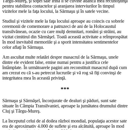
Târgu-Mureş, şi soţiei sale Irina li se cuvine adânca mea recunoştinţă
pentru stabilirea contactelor şi aranjarea interviurilor în timpul
vizitelor mele la faţa locului, la Sărmaşu şi în satele vecine.
Studiul şi vizitele mele la faţa locului aproape au coincis cu sobrele
ceremonii de comemorare a patruzeci de ani de la Holocaustul
transilvănean, ocazie cu care mulţi demnitari, români şi străini, au
vizitat cimitirul din Sărmăşel. Toată această activitate a reîmprospătat
în mod inevitabil memoriile şi a sporit intensitatea sentimentelor
celor aflaţi în Sărmaşu.
Am ascultat multe relatări despre masacrul de la Sărmaşu, unele
dintre ele evident false, emise numai pentru a justifica cele
întâmplate. În următoarele pagini am reconstituit masacrul după cum
am crezut eu că s-au petrecut lucrurile şi vă rog să fiţi convinşi de
integritatea mea în această privinţă.
***
Sărmaşu şi Sărmăşel, înconjurate de dealuri şi păduri, sunt sate
situate în Câmpia Transilvaniei, aproape la jumătatea drumului dintre
Cluj şi Târgu-Mureş.
La începutul celui de al doilea război mondial, populaţia acestor sate
era de aproximativ 4.000 de suflete şi era alcătuită, aproape în mod