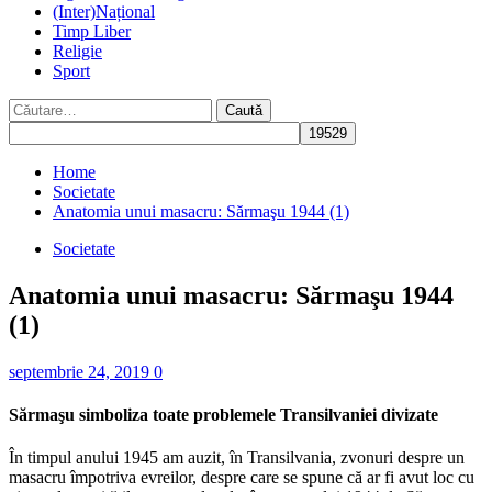
(Inter)Național
Timp Liber
Religie
Sport
Caută
după:
Home
Societate
Anatomia unui masacru: Sărmaşu 1944 (1)
Societate
Anatomia unui masacru: Sărmaşu 1944
(1)
septembrie 24, 2019
0
Sărmaşu simboliza toate problemele Transilvaniei divizate
În timpul anului 1945 am auzit, în Transilvania, zvonuri despre un
masacru împotriva evreilor, despre care se spune că ar fi avut loc cu