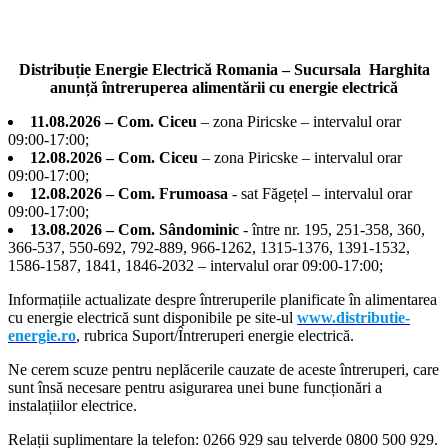
Distribuție Energie Electrică Romania – Sucursala Harghita
anunță întreruperea alimentării cu energie electrică
11.08.2026 – Com. Ciceu
– zona Piricske – intervalul orar
09:00-17:00;
12.08.2026 – Com. Ciceu
– zona Piricske – intervalul orar
09:00-17:00;
12.08.2026 – Com. Frumoasa
- sat Făgețel – intervalul orar
09:00-17:00;
13.08.2026 – Com. Sândominic
- între nr. 195, 251-358, 360,
366-537, 550-692, 792-889, 966-1262, 1315-1376, 1391-1532,
1586-1587, 1841, 1846-2032 – intervalul orar 09:00-17:00;
Informațiile actualizate despre întreruperile planificate în alimentarea
cu energie electrică sunt disponibile pe site-ul
www.distributie-
energie.ro
, rubrica Suport/Întreruperi energie electrică.
Ne cerem scuze pentru neplăcerile cauzate de aceste întreruperi, care
sunt însă necesare pentru asigurarea unei bune funcționări a
instalațiilor electrice.
Relații suplimentare la tel
efon: 0266 929 sau telverde 0800 500 929.