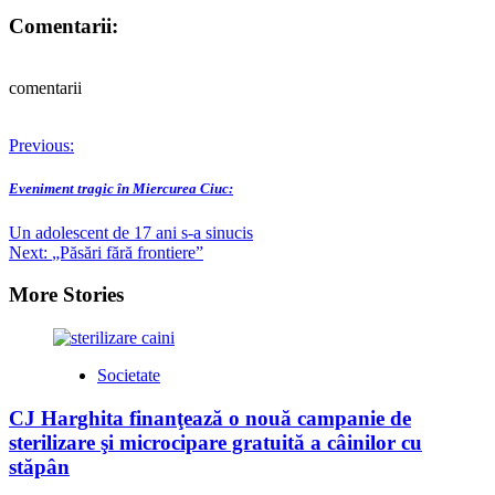
Comentarii:
comentarii
Post
Previous:
navigation
Eveniment tragic în Miercurea Ciuc:
Un adolescent de 17 ani s-a sinucis
Next:
„Păsări fără frontiere”
More Stories
Societate
CJ Harghita finanţează o nouă campanie de
sterilizare şi microcipare gratuită a câinilor cu
stăpân