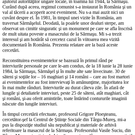
ajutorul autorităţilor ungare locale, în toamna lui 1944, la Sărmaşu.
Curând după aceea, regimul comunist s-a instaurat în România şi un
val al tăcerii a acoperit acest eveniment. Nu s-a mai auzit nici un
cuvânt despre el. În 1981, în timpul unei vizite în România, am
traversat Sărmăşelul. Deodată, la poalele unor dealuri sterpe, am
observat un cimitir singuratic şi un monument pe care se afla înscrisă
de mult uitata poveste a masacrului de la Sărmaşu. Mi s-a trezit
interesul şi am hotărât să cercetez cazul în viitoarea mea vizită
documentară în România. Prezenta relatare are la bază aceste
cercetări.
Reconstituirea evenimentelor se bazează în primul rând pe
interviurile personale pe care le-am condus, de la 18 iunie la 28 iunie
1984, la Sărmaşu, Sărmăşel şi în multe alte sate învecinate. 30 de
săteni şi soţiile lor – 16 maghiari şi 14 români – care au fost martori
ai evenimentelor au fost intervievaţi în amănunţime, majoritatea lor
în mai multe rânduri. Interviurile au durat câteva zile. În afară de
lungile şi detaliatele interviuri, peste 25 de săteni, atât maghiari, cât
şi români, şi-au oferit amintirile, toate întărind contururile imaginii
născute din lungile interviuri.
În timpul cercetării efectuate, profesorul Grigore Ploeşteanu,
cercetător-şef la Centrul de Ştiinţe Sociale din Târgu-Mureş, mi-a
pus la dispoziţie studiul său nepublicat şi materiale de arhivă
referitoare la masacrul de la Sărmaşu. Profesorului Vasile Suciu, din