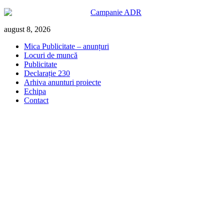
Skip
august 8, 2026
to
Mica Publicitate – anunțuri
content
Locuri de muncă
Publicitate
Declarație 230
Arhiva anunturi proiecte
Echipa
Contact