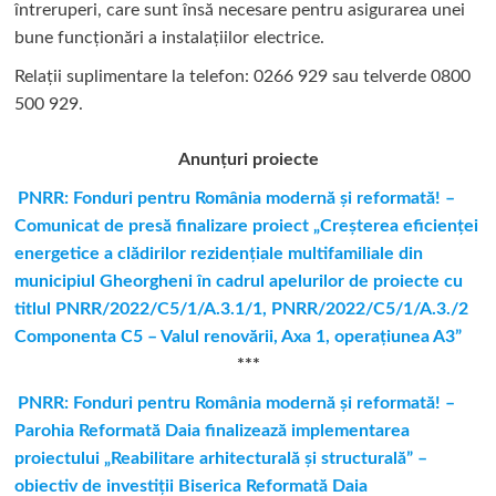
întreruperi, care sunt însă necesare pentru asigurarea unei
bune funcționări a instalațiilor electrice.
Relații suplimentare la tel
efon: 0266 929 sau telverde 0800
500 929.
Anunțuri proiecte
PNRR: Fonduri pentru România modernă şi reformată! –
Comunicat de presă finalizare proiect „Creşterea eficienţei
energetice a clădirilor rezidenţiale multifamiliale din
municipiul Gheorgheni în cadrul apelurilor de proiecte cu
titlul PNRR/2022/C5/1/A.3.1/1, PNRR/2022/C5/1/A.3./2
Componenta C5 – Valul renovării, Axa 1, operaţiunea A3”
***
PNRR: Fonduri pentru România modernă și reformată! –
Parohia Reformată Daia finalizează implementarea
proiectului „Reabilitare arhitecturală și structurală” –
obiectiv de investiții Biserica Reformată Daia