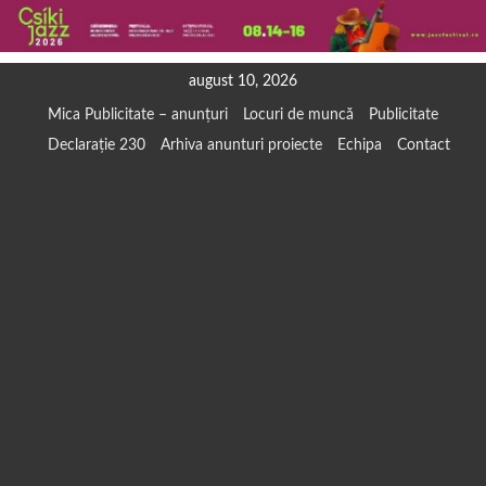
Skip
august 10, 2026
to
Mica Publicitate – anunțuri
Locuri de muncă
Publicitate
content
Declarație 230
Arhiva anunturi proiecte
Echipa
Contact