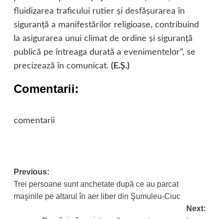
fluidizarea traficului rutier şi desfăşurarea în
siguranţă a manifestărilor religioase, contribuind
la asigurarea unui climat de ordine şi siguranţă
publică pe întreaga durată a evenimentelor”, se
precizează în comunicat.
(E.Ş.)
Comentarii:
comentarii
Post
Previous:
Trei persoane sunt anchetate după ce au parcat
navigation
maşinile pe altarul în aer liber din Şumuleu-Ciuc
Next: