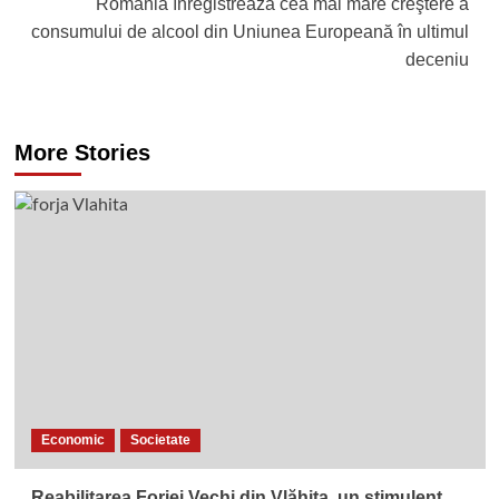
România înregistrează cea mai mare creştere a
consumului de alcool din Uniunea Europeană în ultimul
deceniu
More Stories
Economic
Societate
Reabilitarea Forjei Vechi din Vlăhiţa, un stimulent