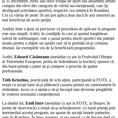
şi 31 decembrie 2009, sau orice echipă de sport sau ansamblu artistic
compus din elevi din categoria de vârstă sus-menţionată, care îşi
desfăşoară activitatea sportivă, respectiv cea artistică în România.
Cei cu vârsta de peste 18 ani pot aplica doar dacă în anii anteriori au
mai beneficiat de acest sprijin.
András Imre a ţinut să precizeze că procedura de aplicare la program
este una simplă. Astfel, în condiţiile în care şi sportul harghitean
suferă de subfinanţare, este o şansă pentru tinerii sportivi din judeţul
nostru pentru a obţine un sprijin care să le permită să-şi continue
drumul. Iar exemplele vin de la beneficiarii programului.
Astfel,
Eduard Căsăneanu
(medaliat cu aur la Festivalul Olimpic
al Tineretului European, proba de îndemânare la hochei), spunea că
din banii primiţi a putut să-şi cumpere o pereche de patine
profesionale.
Tóth Krisztina
, practicantă de schi alpin, participantă la FOTE, a
reuşit cu aceşti bani să-şi plătească cazarea pentru un cantonament în
străinătate, lucru ce a ajutat-o să-şi înceapă mai devreme pregătirile
în vederea sezonului competiţional.
La rândul lui,
Emil Imre
(medaliat cu aur la FOTE, la Braşov, în
proba de short-track) a reuşit să-şi achiziţioneze, cu banii primiţi prin
intermediul acestui program, un aparat de ascuţit lamele patinelor,
unic în România. În lipsa acestuia, el era nevoit ca de fiecare dată să-