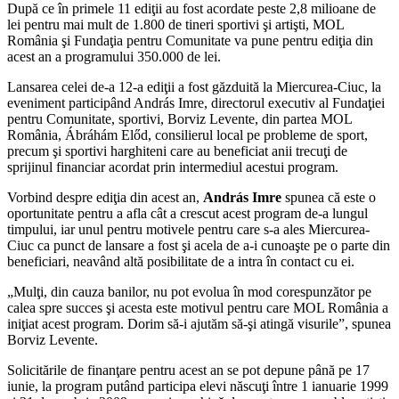
După ce în primele 11 ediţii au fost acordate peste 2,8 milioane de
lei pentru mai mult de 1.800 de tineri sportivi şi artişti, MOL
România şi Fundaţia pentru Comunitate va pune pentru ediţia din
acest an a programului 350.000 de lei.
Lansarea celei de-a 12-a ediţii a fost găzduită la Miercurea-Ciuc, la
eveniment participând András Imre, directorul executiv al Fundaţiei
pentru Comunitate, sportivi, Borviz Levente, din partea MOL
România, Ábráhám Előd, consilierul local pe probleme de sport,
precum şi sportivi harghiteni care au beneficiat anii trecuţi de
sprijinul financiar acordat prin intermediul acestui program.
Vorbind despre ediţia din acest an,
András Imre
spunea că este o
oportunitate pentru a afla cât a crescut acest program de-a lungul
timpului, iar unul pentru motivele pentru care s-a ales Miercurea-
Ciuc ca punct de lansare a fost şi acela de a-i cunoaşte pe o parte din
beneficiari, neavând altă posibilitate de a intra în contact cu ei.
„Mulţi, din cauza banilor, nu pot evolua în mod corespunzător pe
calea spre succes şi acesta este motivul pentru care MOL România a
iniţiat acest program. Dorim să-i ajutăm să-şi atingă visurile”, spunea
Borviz Levente.
Solicitările de finanţare pentru acest an se pot depune până pe 17
iunie, la program putând participa elevi născuţi între 1 ianuarie 1999