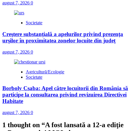
august 7, 2026
0
Societate
Creştere substanţială a apelurilor privind prezenţa
urşilor în proximitatea zonelor locuite din judeţ
august 7, 2026
0
Agricultură/Ecologie
Societate
Borboly Csaba: Apel către locuitorii din România să
participe la consultarea privind revizuirea Directivei
Habitate
august 7, 2026
0
1 thought on “
A fost lansată a 12-a ediţie