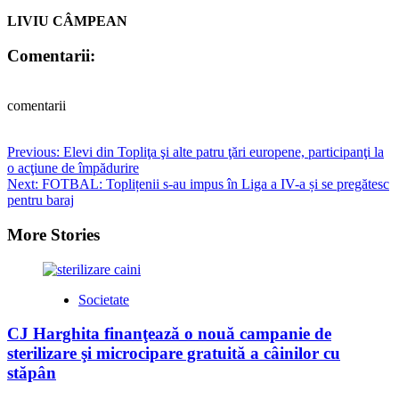
LIVIU CÂMPEAN
Comentarii:
comentarii
Post
Previous:
Elevi din Topliţa şi alte patru ţări europene, participanţi la
o acţiune de împădurire
navigation
Next:
FOTBAL: Toplițenii s-au impus în Liga a IV-a și se pregătesc
pentru baraj
More Stories
Societate
CJ Harghita finanţează o nouă campanie de
sterilizare şi microcipare gratuită a câinilor cu
stăpân