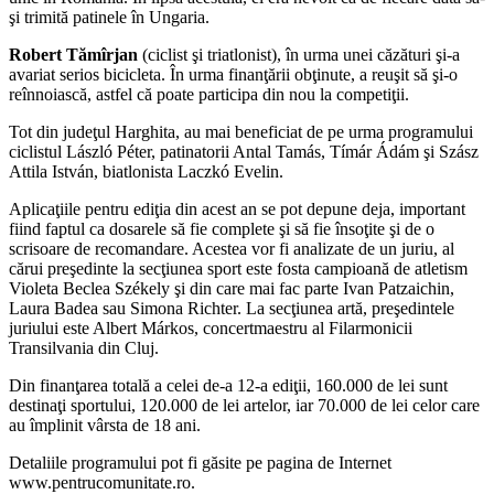
şi trimită patinele în Ungaria.
Robert Tămîrjan
(ciclist şi triatlonist), în urma unei căzături şi-a
avariat serios bicicleta. În urma finanţării obţinute, a reuşit să şi-o
reînnoiască, astfel că poate participa din nou la competiţii.
Tot din judeţul Harghita, au mai beneficiat de pe urma programului
ciclistul László Péter, patinatorii Antal Tamás, Tímár Ádám şi Szász
Attila István, biatlonista Laczkó Evelin.
Aplicaţiile pentru ediţia din acest an se pot depune deja, important
fiind faptul ca dosarele să fie complete şi să fie însoţite şi de o
scrisoare de recomandare. Acestea vor fi analizate de un juriu, al
cărui preşedinte la secţiunea sport este fosta campioană de atletism
Violeta Beclea Székely şi din care mai fac parte Ivan Patzaichin,
Laura Badea sau Simona Richter. La secţiunea artă, preşedintele
juriului este Albert Márkos, concertmaestru al Filarmonicii
Transilvania din Cluj.
Din finanţarea totală a celei de-a 12-a ediţii, 160.000 de lei sunt
destinaţi sportului, 120.000 de lei artelor, iar 70.000 de lei celor care
au împlinit vârsta de 18 ani.
Detaliile programului pot fi găsite pe pagina de Internet
www.pentrucomunitate.ro.