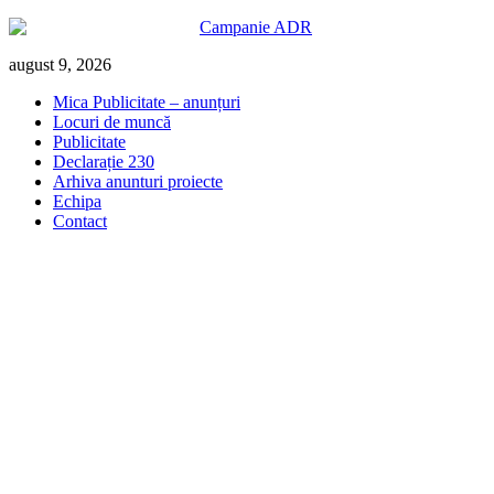
Skip
august 9, 2026
to
Mica Publicitate – anunțuri
content
Locuri de muncă
Publicitate
Declarație 230
Arhiva anunturi proiecte
Echipa
Contact