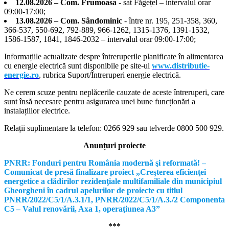
12.08.2026 – Com. Frumoasa
- sat Făgețel – intervalul orar
09:00-17:00;
13.08.2026 – Com. Sândominic
- între nr. 195, 251-358, 360,
366-537, 550-692, 792-889, 966-1262, 1315-1376, 1391-1532,
1586-1587, 1841, 1846-2032 – intervalul orar 09:00-17:00;
Informațiile actualizate despre întreruperile planificate în alimentarea
cu energie electrică sunt disponibile pe site-ul
www.distributie-
energie.ro
, rubrica Suport/Întreruperi energie electrică.
Ne cerem scuze pentru neplăcerile cauzate de aceste întreruperi, care
sunt însă necesare pentru asigurarea unei bune funcționări a
instalațiilor electrice.
Relații suplimentare la tel
efon: 0266 929 sau telverde 0800 500 929.
Anunțuri proiecte
PNRR: Fonduri pentru România modernă şi reformată! –
Comunicat de presă finalizare proiect „Creşterea eficienţei
energetice a clădirilor rezidenţiale multifamiliale din municipiul
Gheorgheni în cadrul apelurilor de proiecte cu titlul
PNRR/2022/C5/1/A.3.1/1, PNRR/2022/C5/1/A.3./2 Componenta
C5 – Valul renovării, Axa 1, operaţiunea A3”
***