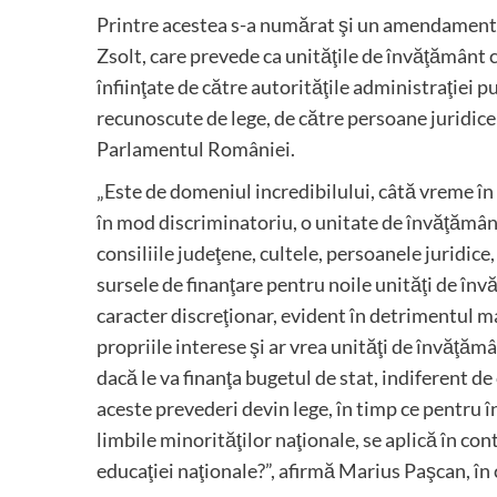
Printre acestea s-a numărat şi un amendament
Zsolt, care prevede ca unităţile de învăţământ c
înfiinţate de către autorităţile administraţiei p
recunoscute de lege, de către persoane juridice 
Parlamentul României.
„Este de domeniul incredibilului, câtă vreme în
în mod discriminatoriu, o unitate de învăţământ 
consiliile judeţene, cultele, persoanele juridice
sursele de finanţare pentru noile unităţi de în
caracter discreţionar, evident în detrimentul ma
propriile interese şi ar vrea unităţi de învăţăm
dacă le va finanţa bugetul de stat, indiferent de c
aceste prevederi devin lege, în timp ce pentru în
limbile minorităţilor naţionale, se aplică în con
educaţiei naţionale?”, afirmă Marius Paşcan, în