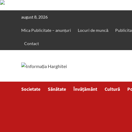
Skip
august 8, 2026
to
content
Mica Publicitate – anunțuri
Locuri de muncă
Publicita
Contact
Societate
Sănătate
Învățământ
Cultură
Po