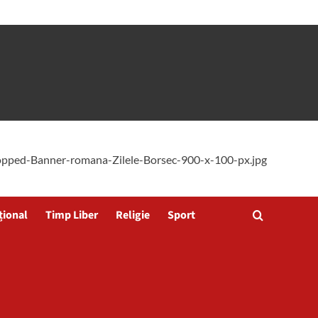
țional
Timp Liber
Religie
Sport