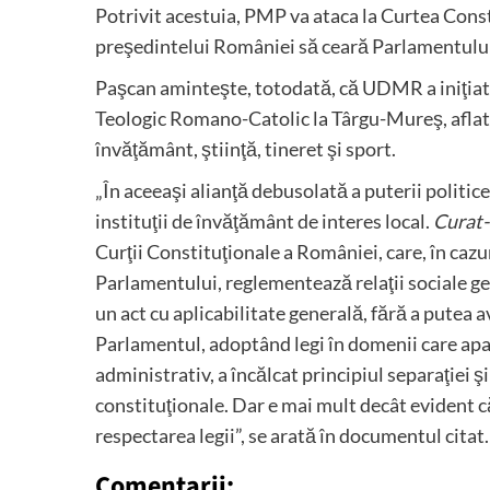
Potrivit acestuia, PMP va ataca la Curtea Consti
preşedintelui României să ceară Parlamentului
Paşcan aminteşte, totodată, că UDMR a iniţiat un 
Teologic Romano-Catolic la Târgu-Mureş, aflat 
învăţământ, ştiinţă, tineret şi sport.
„În aceeaşi alianţă debusolată a puterii politic
instituţii de învăţământ de interes local.
Curat
Curţii Constituţionale a României, care, în cazuri
Parlamentului, reglementează relaţii sociale gene
un act cu aplicabilitate generală, fără a putea 
Parlamentul, adoptând legi în domenii care aparţ
administrativ, a încălcat principiul separaţiei ş
constituţionale. Dar e mai mult decât evident 
respectarea legii”, se arată în documentul citat.
Comentarii: