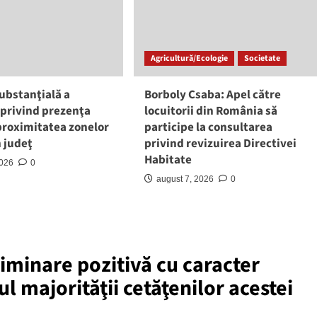
Agricultură/Ecologie
Societate
ubstanţială a
Borboly Csaba: Apel către
 privind prezenţa
locuitorii din România să
 proximitatea zonelor
participe la consultarea
n judeţ
privind revizuirea Directivei
Habitate
2026
0
august 7, 2026
0
iminare pozitivă cu caracter
l majorităţii cetăţenilor acestei