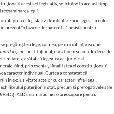
tuţională acest act legislativ, solicitând în acelaşi timp
 reexaminarea legii.
alt proiect legislativ, de înfiinţare prin lege a Liceului
în prezent în faza de dezbatere la Comisia pentru
e se pregăteşte o lege, culmea, pentru înfiinţarea unei
-murdar
şi neconstituţional, dacă ţinem seama de deciziile
 similare, a arătat că legea, ca act juridic al
rale, fiind, prin esenţa şi finalitatea ei constituţională,
avea caracter individual. Curtea a constatat că
in în exclusivitate actelor cu caracter infra-legal,
i echilibrului puterilor în stat, precum şi prerogativele sale
că PSD şi ALDE nu mai au nici o preocupare pentru