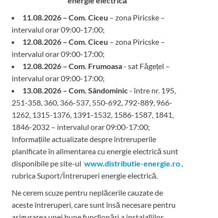
energie electrică
11.08.2026 – Com. Ciceu
– zona Piricske –
intervalul orar 09:00-17:00;
12.08.2026 – Com. Ciceu
– zona Piricske –
intervalul orar 09:00-17:00;
12.08.2026 – Com. Frumoasa
- sat Făgețel –
intervalul orar 09:00-17:00;
13.08.2026 – Com. Sândominic
- între nr. 195,
251-358, 360, 366-537, 550-692, 792-889, 966-
1262, 1315-1376, 1391-1532, 1586-1587, 1841,
1846-2032 – intervalul orar 09:00-17:00;
Informațiile actualizate despre întreruperile
planificate în alimentarea cu energie electrică sunt
disponibile pe site-ul
www.distributie-energie.ro
,
rubrica Suport/Întreruperi energie electrică.
Ne cerem scuze pentru neplăcerile cauzate de
aceste întreruperi, care sunt însă necesare pentru
asigurarea unei bune funcționări a instalațiilor