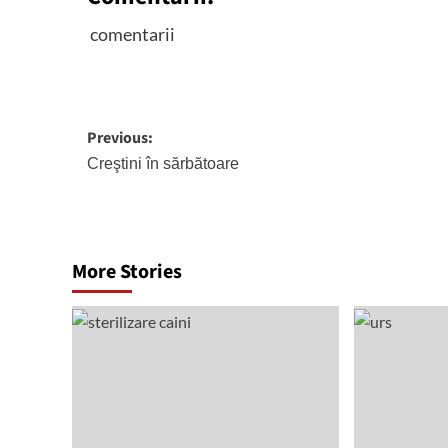
comentarii
Post
Previous:
navigation
Creştini în sărbătoare
More Stories