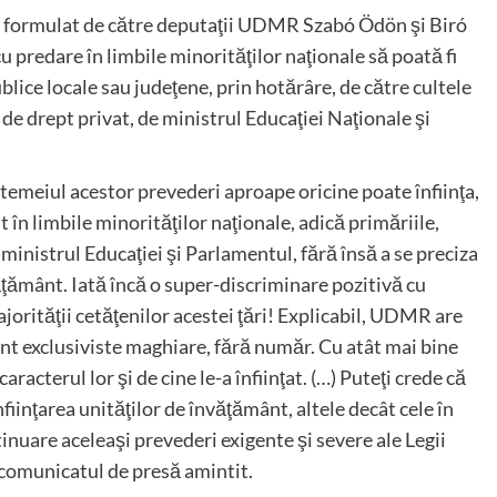
 formulat de către deputaţii UDMR Szabó Ödön şi Biró
u predare în limbile minorităţilor naţionale să poată fi
ublice locale sau judeţene, prin hotărâre, de către cultele
de drept privat, de ministrul Educaţiei Naţionale şi
 temeiul acestor prevederi aproape oricine poate înfiinţa,
în limbile minorităţilor naţionale, adică primăriile,
, ministrul Educaţiei şi Parlamentul, fără însă a se preciza
văţământ. Iată încă o super-discriminare pozitivă cu
jorităţii cetăţenilor acestei ţări! Explicabil, UDMR are
ânt exclusiviste maghiare, fără număr. Cu atât mai bine
aracterul lor şi de cine le-a înfiinţat. (…) Puteţi crede că
fiinţarea unităţilor de învăţământ, altele decât cele în
tinuare aceleaşi prevederi exigente şi severe ale Legii
 comunicatul de presă amintit.