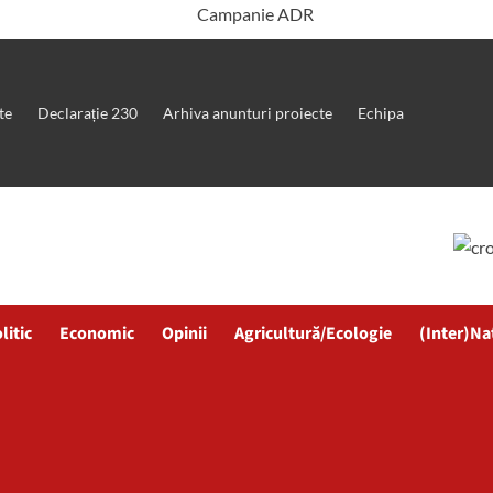
te
Declarație 230
Arhiva anunturi proiecte
Echipa
litic
Economic
Opinii
Agricultură/Ecologie
(Inter)Na