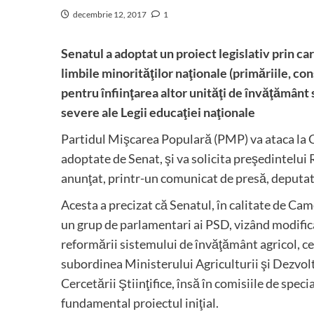
decembrie 12, 2017
1
Senatul a adoptat un proiect legislativ prin ca
limbile minorităţilor naţionale (primăriile, con
pentru înfiinţarea altor unităţi de învăţământ
severe ale Legii educaţiei naţionale
Partidul Mişcarea Populară (PMP) va ataca la C
adoptate de Senat, şi va solicita preşedintelui
anunţat, printr-un comunicat de presă, deput
Acesta a precizat că Senatul, în calitate de Came
un grup de parlamentari ai PSD, vizând modifica
reformării sistemului de învăţământ agricol, ce 
subordinea Ministerului Agriculturii şi Dezvolt
Cercetării Ştiinţifice, însă în comisiile de sp
fundamental proiectul iniţial.