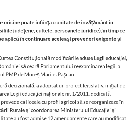
re oricine poate înfiinţa o unitate de învăţământ în
siliile judeţene, cultele, persoanele juridice), în timp ce
 se aplică în continuare aceleaşi prevederi exigente şi
urtea Constituţională modificările aduse Legii educaţiei,
 României să ceară Parlamentului reexaminarea legii, a
atul PMP de Mureş Marius Paşcan.
ră decizională, a adoptat un proiect legislativ, iniţiat de
rea Legii educaţiei naţionale nr. 1/2011, dedicată
prevede ca liceele cu profil agricol să se reorganizeze în
ării Rurale şi coordonarea Ministerului Educaţiei şi
ecialitate au fost admise 12 amendamente care au modificat