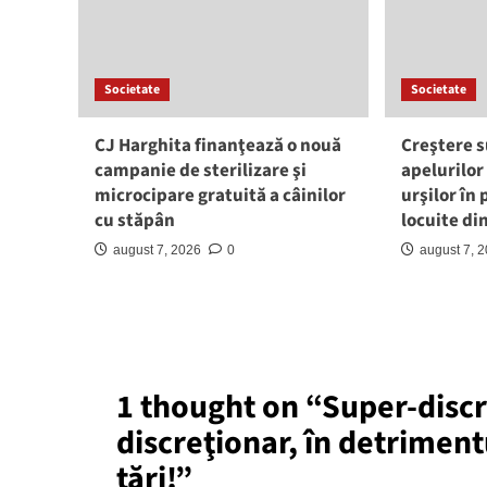
Societate
Societate
CJ Harghita finanţează o nouă
Creştere s
campanie de sterilizare şi
apelurilor
microcipare gratuită a câinilor
urşilor în
cu stăpân
locuite di
august 7, 2026
0
august 7, 
1 thought on “
Super-discr
discreţionar, în detrimentu
ţări!
”