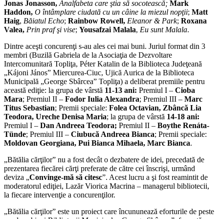
Jonas Jonasson,
Analfabeta care ştia să socotească;
Mark
Haddon,
O întâmplare ciudată cu un câine la miezul nopţii
;
Matt
Haig
,
Băiatul Echo
;
Rainbow Rowell,
Eleanor & Park
;
Roxana
Valea,
Prin praf şi vise
;
Yousafzai Malala
,
Eu sunt Malala
.
Dintre aceşti concurenţi s-au ales cei mai buni. Juriul format din 3
membri (Buzilă Gabriela de la Asociaţia de Dezvoltare
Intercomunitară Topliţa, Péter Katalin de la Biblioteca Judeţeană
„Kájoni János” Miercurea-Ciuc, Ujică Aurica de la Biblioteca
Municipală „George Sbârcea” Topliţa) a deliberat premiile pentru
această ediţie: la grupa de vârstă
11-13 ani:
Premiul I –
Cioba
Mara
; Premiul II –
Fodor Iulia Alexandra
; Premiul III –
Marc
Titus Sebastian
; Premii speciale:
Folea Octavian, Zbâncă Lia
Teodora, Ureche Denisa Maria
; la grupa de vârstă
14-18 ani:
Premiul I –
Dan Andreea Teodora;
Premiul II –
Boythe Renáta-
Tünde
; Premiul III –
Ciubucă Andreea Bianca
; Premii speciale:
Moldovan Georgiana, Pui Bianca Mihaela, Marc Bianca
.
„Bătălia cărţilor” nu a fost decât o dezbatere de idei, precedată de
prezentarea fiecărei cărţi preferate de către cei înscrişi, urmând
deviza „
Convinge-mă să citesc
”. Acest lucru a şi fost reamintit de
moderatorul ediţiei, Lazăr Viorica Macrina – managerul bibliotecii,
la fiecare intervenţie a concurenţilor.
„Bătălia cărţilor” este un proiect care încununează eforturile de peste