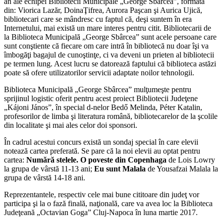
an ale echipei Bibliotecii Municipale „George Sbârcea”, formată
din: Viorica Lazăr, DoinaŢifrea, Aurora Paşcan şi Aurica Ujică,
bibliotecari care se mândresc cu faptul că, deşi suntem în era
Internetului, mai există un mare interes pentru citit. Bibliotecarii de
la Biblioteca Municipală „George Sbârcea” sunt acele persoane care
sunt conştiente că fiecare om care intră în bibliotecă nu doar îşi va
îmbogăţi bagajul de cunoştinţe, ci va deveni un prieten al bibliotecii
pe termen lung. Acest lucru se datorează faptului că biblioteca astăzi
poate să ofere utilizatorilor servicii adaptate noilor tehnologii.
Biblioteca Municipală „George Sbârcea” mulţumeşte pentru
sprijinul logistic oferit pentru acest proiect Bibliotecii Judeţene
„Kájoni János”, în special d-nelor Bedő Melinda, Péter Katalin,
profesorilor de limba şi literatura română, bibliotecarelor de la şcolile
din localitate şi mai ales celor doi sponsori.
În cadrul acestui concurs există un sondaj special în care elevii
notează cartea preferată. Se pare că la noi elevii au optat pentru
cartea:
Numără stelele. O poveste din Copenhaga
de Lois Lowry
la grupa de vârstă 11-13 ani;
Eu sunt Malala
de Yousafzai Malala la
grupa de vârstă 14-18 ani.
Reprezentantele, respectiv cele mai bune cititoare din judeţ vor
participa şi la o fază finală, naţională, care va avea loc la Biblioteca
Judeţeană „Octavian Goga” Cluj-Napoca în luna martie 2017.