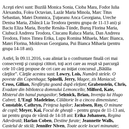
Aceşti elevi sunt: Buzilă Monica Sonia, Cioba Mara, Fodor Iulia
Alexandra, Folea Octavian, Lazăr Maria Minola, Marc Titus
Sebastian, Matei Domnica, Ţuţueanu Anca Georgiana, Ureche
Denisa Maria, Zbâncă Lia Teodora (pentru grupa de 11-13 ani) şi
Baciu Eliza Maria, Boythe Renáta-Tünde, Buruş Florina Maria,
Ciubucă Andreea Teodora, Ciucanu Raluca Maria, Dan Andreea
Teodora, Fistos Timea Erika, Lupu Romina Mihaela, Marc Bianca,
Matei Florina, Moldovan Georgiana, Pui Bianca Mihaela (pentru
grupa 14-18 ani).
Astfel, în 09.11.2016, s-au aliniat la o confruntare finală cei mai
consecvenţi şi curajoşi cititori, toţi acei care au reuşit să parcurgă
cele 10 cărţi propuse de cei care au iniţiat concursul „Bătălia
cărţilor”. Cărţile acestea sunt:
Lowry, Lois,
Numără stelele. O
poveste din Copenhaga
;
Spinelli, Jerry,
Magee, zis Maniacul
;
Cross, Gillian,
Nesfârşita goană după elefant
;
Grabenstein, Chris,
Evadare din biblioteca domnului Lemoncello
;
Milford, Kate,
Misterul din hanul pungasilor
;
Selznick, Brian,
Invenţia lui Hugo
Cabret
;
L’Engl Madeleine,
Călătorie în a cincea dimensiune
;
Constable, Cathryn,
Prinţesa lupilor
;
Jacobsen, Roy,
O minune
de copil
;
Meyer, Kai,
Focul de gheaţă
– pentru grupa de 11-13 ani,
iar pentru grupa de vârstă de 14-18 ani:
Erika Johansen,
Regina
Adevărată
;
Harlan Coben
,
Destine furate;
Jeannette Walls,
Castelul de sticlă
;
Jennifer Niven
,
Toate acele locuri minunate
;