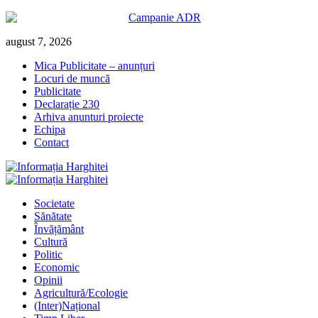
Skip
august 7, 2026
to
Mica Publicitate – anunțuri
content
Locuri de muncă
Publicitate
Declarație 230
Arhiva anunturi proiecte
Echipa
Contact
Primary
Menu
Societate
Sănătate
Învățământ
Cultură
Politic
Economic
Opinii
Agricultură/Ecologie
(Inter)Național