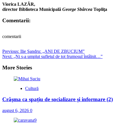
Viorica LAZĂR,
director Biblioteca Municipală
George Sbârcea
Topliţa
Comentarii:
comentarii
Post
Previous:
Ilie Şandru: „ANI DE ZBUCIUM”
Next:
„Ni s-a umplut sufletul de tot frumosul întâlnit…”
navigation
More Stories
Cultură
Crâşma ca spaţiu de socializare şi informare (2)
august 6, 2026
0