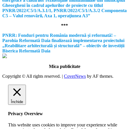
energetice a clădirilor rezidenţiale multifamiliale din municipiul
Gheorgheni în cadrul apelurilor de proiecte cu titlul
PNRR/2022/C5/1/A.3.1/1, PNRR/2022/C5/1/A.3./2 Componenta
C5 – Valul renovării, Axa 1, operaţiunea A3”
***
PNRR: Fonduri pentru România modernă și reformată! –
Parohia Reformată Daia finalizează implementarea proiectului
„Reabilitare arhitecturală și structurală” – obiectiv de investiții
Biserica Reformată Daia
Mica publicitate
Copyright © All rights reserved.
|
CoverNews
by AF themes.
Închide
Privacy Overview
This website uses cookies to improve your experience while