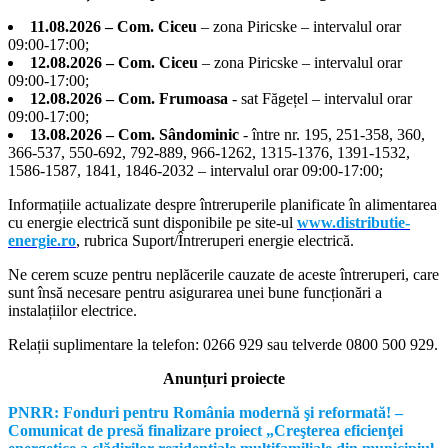
11.08.2026 – Com. Ciceu
– zona Piricske – intervalul orar
09:00-17:00;
12.08.2026 – Com. Ciceu
– zona Piricske – intervalul orar
09:00-17:00;
12.08.2026 – Com. Frumoasa
- sat Făgețel – intervalul orar
09:00-17:00;
13.08.2026 – Com. Sândominic
- între nr. 195, 251-358, 360,
366-537, 550-692, 792-889, 966-1262, 1315-1376, 1391-1532,
1586-1587, 1841, 1846-2032 – intervalul orar 09:00-17:00;
Informațiile actualizate despre întreruperile planificate în alimentarea
cu energie electrică sunt disponibile pe site-ul
www.distributie-
energie.ro
, rubrica Suport/Întreruperi energie electrică.
Ne cerem scuze pentru neplăcerile cauzate de aceste întreruperi, care
sunt însă necesare pentru asigurarea unei bune funcționări a
instalațiilor electrice.
Relații suplimentare la tel
efon: 0266 929 sau telverde 0800 500 929.
Anunțuri proiecte
PNRR: Fonduri pentru România modernă şi reformată! –
Comunicat de presă finalizare proiect „Creşterea eficienţei