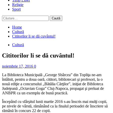
Timp Liber
Religie
Sport
Caută
după:
Home
Cultură
Cititorilor li se dă cuvântul!
Cultură
Cititorilor li se dă cuvântul!
noiembrie 17, 2016
0
La Biblioteca Municipală „George Sbârcea” din Topliţa ne-am
întâlnit, pentru a doua oară, cititori, bibliotecari şi profesori, la o
nouă ediţie a concursului „Bătălia Cărţilor”, iniţiat de Biblioteca
Judeţeană „Octavian Goga” Cluj-Napoca, propagat şi preluat de
ANBPR ca un exemplu de bună practică.
Începând cu sfârşitul lunii martie 2016 s-au înscris mai mulţi copii,
pe nivele de vârstă, rămânând ca la finalul perioadei de înscriere să
rămână în concurs 22 de copii.