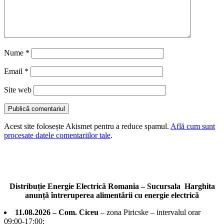
Nume
*
Email
*
Site web
Acest site folosește Akismet pentru a reduce spamul.
Află cum sunt
procesate datele comentariilor tale
.
Distribuție Energie Electrică Romania – Sucursala Harghita
anunță întreruperea alimentării cu energie electrică
11.08.2026 – Com. Ciceu
– zona Piricske – intervalul orar
09:00-17:00;