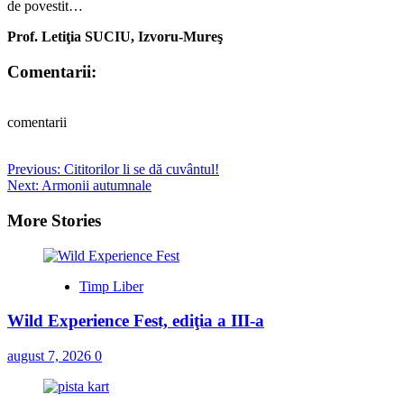
de povestit…
Prof. Letiţia SUCIU, Izvoru-Mureş
Comentarii:
comentarii
Post
Previous:
Cititorilor li se dă cuvântul!
Next:
Armonii autumnale
navigation
More Stories
Timp Liber
Wild Experience Fest, ediţia a III-a
august 7, 2026
0