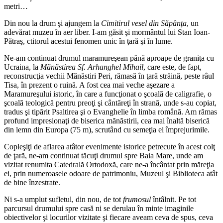
metri…
Din nou la drum şi ajungem la
Cimitirul vesel din Săpânţa
, un
adevărat muzeu în aer liber. I-am găsit şi mormântul lui Stan Ioan-
Pătraş, ctitorul acestui fenomen unic în ţară şi în lume.
Ne-am continuat drumul maramureşean până aproape de graniţa cu
Ucraina, la
Mănăstirea Sf. Arhanghel Mihail
, care este, de fapt,
reconstrucţia vechii Mănăstiri Peri, rămasă în ţară străină, peste râul
Tisa, în prezent o ruină. A fost cea mai veche aşezare a
Maramureşului istoric, în care a funcţionat o şcoală de caligrafie, o
şcoală teologică pentru preoţi şi cântăreţi în strană, unde s-au copiat,
tradus şi tipărit Psaltirea şi o Evanghelie în limba română. Am rămas
profund impresionaţi de biserica mănăstirii, cea mai înaltă biserică
din lemn din Europa (75 m), scrutând cu semeţia ei împrejurimile.
Copleşiţi de aflarea atâtor evenimente istorice petrecute în acest colţ
de ţară, ne-am continuat tăcuţi drumul spre Baia Mare, unde am
vizitat renumita Catedrală Ortodoxă, care ne-a încântat prin măreţia
ei, prin numeroasele odoare de patrimoniu, Muzeul şi Biblioteca atât
de bine înzestrate.
Ni s-a umplut sufletul, din nou, de tot
frumosul
întâlnit. Pe tot
parcursul drumului spre casă ni se derulau în minte imaginile
obiectivelor şi locurilor vizitate şi fiecare aveam ceva de spus, ceva