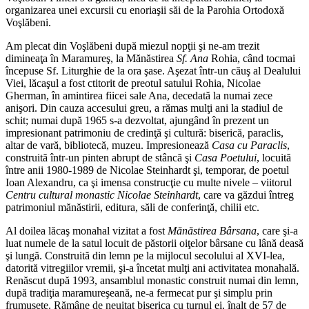
organizarea unei excursii cu enoriaşii săi de la Parohia Ortodoxă
Voşlăbeni.
Am plecat din Voşlăbeni după miezul nopţii şi ne-am trezit
dimineaţa în Maramureş, la Mănăstirea
Sf. Ana
Rohia, când tocmai
începuse Sf. Liturghie de la ora şase. Aşezat într-un căuş al Dealului
Viei, lăcaşul a fost ctitorit de preotul satului Rohia, Nicolae
Gherman, în amintirea fiicei sale Ana, decedată la numai zece
anişori. Din cauza accesului greu, a rămas mulţi ani la stadiul de
schit; numai după 1965 s-a dezvoltat, ajungând în prezent un
impresionant patrimoniu de credinţă şi cultură: biserică, paraclis,
altar de vară, bibliotecă, muzeu. Impresionează
Casa cu Paraclis
,
construită într-un pinten abrupt de stâncă şi
Casa Poetului
, locuită
între anii 1980-1989 de Nicolae Steinhardt şi, temporar, de poetul
Ioan Alexandru, ca şi imensa construcţie cu multe nivele – viitorul
Centru cultural monastic
Nicolae Steinhardt
, care va găzdui întreg
patrimoniul mănăstirii, editura, săli de conferinţă, chilii etc.
Al doilea lăcaş monahal vizitat a fost
Mănăstirea Bârsana
, care şi-a
luat numele de la satul locuit de păstorii oiţelor bârsane cu lână deasă
şi lungă. Construită din lemn pe la mijlocul secolului al XVI-lea,
datorită vitregiilor vremii, şi-a încetat mulţi ani activitatea monahală.
Renăscut după 1993, ansamblul monastic construit numai din lemn,
după tradiţia maramureşeană, ne-a fermecat pur şi simplu prin
frumuseţe. Rămâne de neuitat biserica cu turnul ei, înalt de 57 de