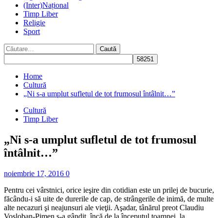
(Inter)Național
Timp Liber
Religie
Sport
Caută
după:
Home
Cultură
„Ni s-a umplut sufletul de tot frumosul întâlnit…”
Cultură
Timp Liber
„Ni s-a umplut sufletul de tot frumosul
întâlnit…”
noiembrie 17, 2016
0
Pentru cei vârstnici, orice ieşire din cotidian este un prilej de bucurie,
făcându-i să uite de durerile de cap, de strângerile de inimă, de multe
alte necazuri şi neajunsuri ale vieţii. Aşadar, tânărul preot Claudiu
Voşloban-Pimen s-a gândit, încă de la începutul toamnei, la