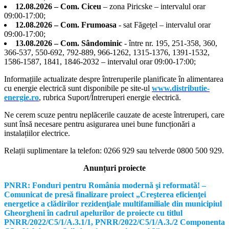
12.08.2026 – Com. Ciceu
– zona Piricske – intervalul orar
09:00-17:00;
12.08.2026 – Com. Frumoasa
- sat Făgețel – intervalul orar
09:00-17:00;
13.08.2026 – Com. Sândominic
- între nr. 195, 251-358, 360,
366-537, 550-692, 792-889, 966-1262, 1315-1376, 1391-1532,
1586-1587, 1841, 1846-2032 – intervalul orar 09:00-17:00;
Informațiile actualizate despre întreruperile planificate în alimentarea
cu energie electrică sunt disponibile pe site-ul
www.distributie-
energie.ro
, rubrica Suport/Întreruperi energie electrică.
Ne cerem scuze pentru neplăcerile cauzate de aceste întreruperi, care
sunt însă necesare pentru asigurarea unei bune funcționări a
instalațiilor electrice.
Relații suplimentare la tel
efon: 0266 929 sau telverde 0800 500 929.
Anunțuri proiecte
PNRR: Fonduri pentru România modernă şi reformată! –
Comunicat de presă finalizare proiect „Creşterea eficienţei
energetice a clădirilor rezidenţiale multifamiliale din municipiul
Gheorgheni în cadrul apelurilor de proiecte cu titlul
PNRR/2022/C5/1/A.3.1/1, PNRR/2022/C5/1/A.3./2 Componenta