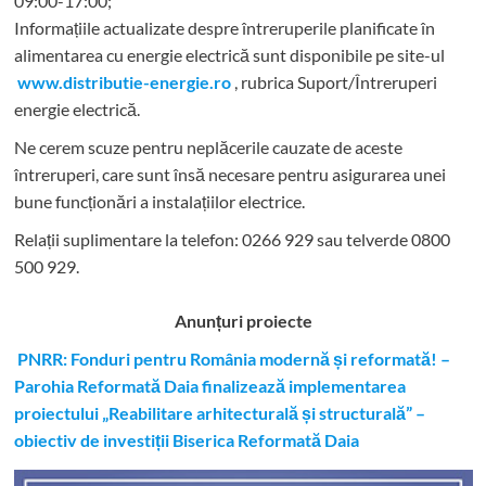
09:00-17:00;
Informațiile actualizate despre întreruperile planificate în
alimentarea cu energie electrică sunt disponibile pe site-ul
www.distributie-energie.ro
, rubrica Suport/Întreruperi
energie electrică.
Ne cerem scuze pentru neplăcerile cauzate de aceste
întreruperi, care sunt însă necesare pentru asigurarea unei
bune funcționări a instalațiilor electrice.
Relații suplimentare la tel
efon: 0266 929 sau telverde 0800
500 929.
Anunțuri proiecte
PNRR: Fonduri pentru România modernă și reformată! –
Parohia Reformată Daia finalizează implementarea
proiectului „Reabilitare arhitecturală și structurală” –
obiectiv de investiții Biserica Reformată Daia