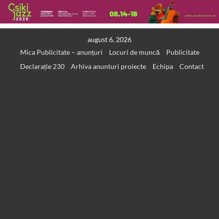
Skip
august 6, 2026
to
Mica Publicitate – anunțuri
Locuri de muncă
Publicitate
content
Declarație 230
Arhiva anunturi proiecte
Echipa
Contact