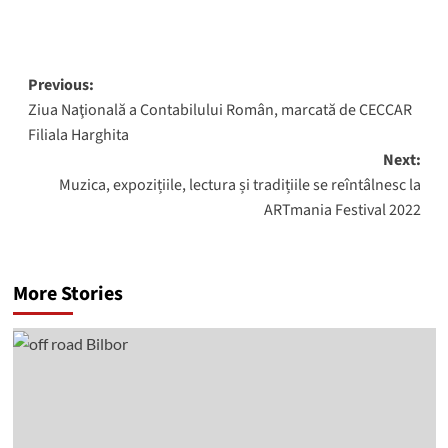
Post
Previous:
Ziua Naţională a Contabilului Român, marcată de CECCAR
navigation
Filiala Harghita
Next:
Muzica, expozițiile, lectura și tradițiile se reîntâlnesc la
ARTmania Festival 2022
More Stories