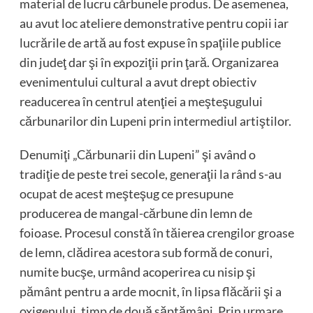
material de lucru cărbunele produs. De asemenea,
au avut loc ateliere demonstrative pentru copii iar
lucrările de artă au fost expuse în spaţiile publice
din judeţ dar şi în expoziţii prin ţară. Organizarea
evenimentului cultural a avut drept obiectiv
readucerea în centrul atenţiei a meşteşugului
cărbunarilor din Lupeni prin intermediul artiştilor.
Denumiţi „Cărbunarii din Lupeni” şi având o
tradiţie de peste trei secole, generaţii la rând s-au
ocupat de acest meşteşug ce presupune
producerea de mangal-cărbune din lemn de
foioase. Procesul constă în tăierea crengilor groase
de lemn, clădirea acestora sub formă de conuri,
numite bucşe, urmând acoperirea cu nisip şi
pământ pentru a arde mocnit, în lipsa flăcării şi a
oxigenului, timp de două săptămâni. Prin urmare,