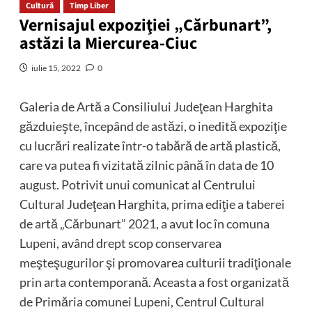
Cultură
Timp Liber
Vernisajul expoziţiei „Cărbunart”,
astăzi la Miercurea-Ciuc
iulie 15, 2022
0
Galeria de Artă a Consiliului Judeţean Harghita
găzduieşte, începând de astăzi, o inedită expoziţie
cu lucrări realizate într-o tabără de artă plastică,
care va putea fi vizitată zilnic până în data de 10
august. Potrivit unui comunicat al Centrului
Cultural Judeţean Harghita, prima ediţie a taberei
de artă „Cărbunart” 2021, a avut loc în comuna
Lupeni, având drept scop conservarea
meşteşugurilor şi promovarea culturii tradiţionale
prin arta contemporană. Aceasta a fost organizată
de Primăria comunei Lupeni, Centrul Cultural