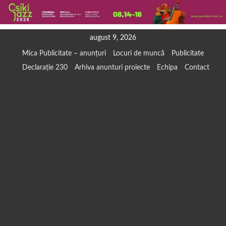
Skip
august 9, 2026
to
Mica Publicitate – anunțuri
Locuri de muncă
Publicitate
content
Declarație 230
Arhiva anunturi proiecte
Echipa
Contact