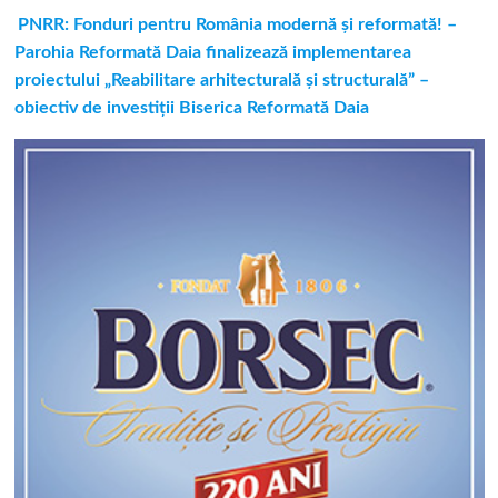
PNRR: Fonduri pentru România modernă și reformată! –
Parohia Reformată Daia finalizează implementarea
proiectului „Reabilitare arhitecturală și structurală” –
obiectiv de investiții Biserica Reformată Daia