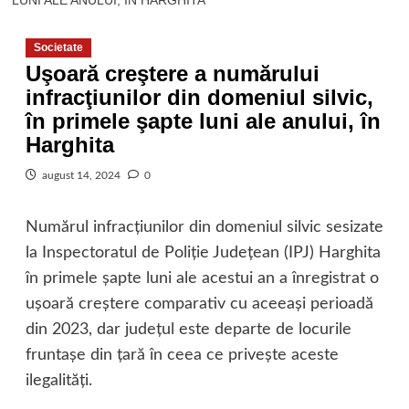
LUNI ALE ANULUI, ÎN HARGHITA
Societate
Uşoară creştere a numărului
infracţiunilor din domeniul silvic,
în primele şapte luni ale anului, în
Harghita
august 14, 2024
0
Numărul infracţiunilor din domeniul silvic sesizate
la Inspectoratul de Poliţie Judeţean (IPJ) Harghita
în primele şapte luni ale acestui an a înregistrat o
uşoară creştere comparativ cu aceeaşi perioadă
din 2023, dar judeţul este departe de locurile
fruntaşe din ţară în ceea ce priveşte aceste
ilegalităţi.