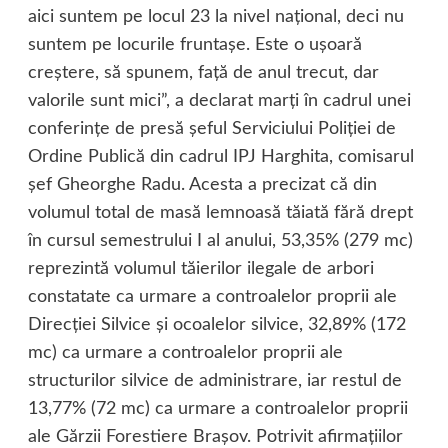
aici suntem pe locul 23 la nivel naţional, deci nu
suntem pe locurile fruntaşe. Este o uşoară
creştere, să spunem, faţă de anul trecut, dar
valorile sunt mici”, a declarat marţi în cadrul unei
conferinţe de presă şeful Serviciului Poliţiei de
Ordine Publică din cadrul IPJ Harghita, comisarul
şef Gheorghe Radu. Acesta a precizat că din
volumul total de masă lemnoasă tăiată fără drept
în cursul semestrului I al anului, 53,35% (279 mc)
reprezintă volumul tăierilor ilegale de arbori
constatate ca urmare a controalelor proprii ale
Direcţiei Silvice şi ocoalelor silvice, 32,89% (172
mc) ca urmare a controalelor proprii ale
structurilor silvice de administrare, iar restul de
13,77% (72 mc) ca urmare a controalelor proprii
ale Gărzii Forestiere Braşov. Potrivit afirmaţiilor