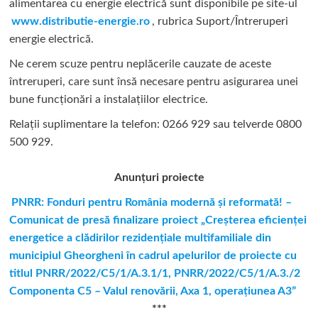
alimentarea cu energie electrică sunt disponibile pe site-ul
www.distributie-energie.ro
, rubrica Suport/Întreruperi
energie electrică.
Ne cerem scuze pentru neplăcerile cauzate de aceste
întreruperi, care sunt însă necesare pentru asigurarea unei
bune funcționări a instalațiilor electrice.
Relații suplimentare la tel
efon: 0266 929 sau telverde 0800
500 929.
Anunțuri proiecte
PNRR: Fonduri pentru România modernă şi reformată! –
Comunicat de presă finalizare proiect „Creşterea eficienţei
energetice a clădirilor rezidenţiale multifamiliale din
municipiul Gheorgheni în cadrul apelurilor de proiecte cu
titlul PNRR/2022/C5/1/A.3.1/1, PNRR/2022/C5/1/A.3./2
Componenta C5 – Valul renovării, Axa 1, operaţiunea A3”
***