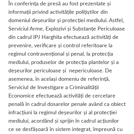
În conferinţa de presă au fost prezentate şi
informaţii privind activităţile poliţiştilor din
domeniul deşeurilor şi protecţiei mediului. Astfel,
Serviciul Arme, Explozivi şi Substanţe Periculoase
din cadrul IPJ Harghita efectuează activităţi de
prevenire, verificare şi control referitoare la
regimul contravenţional şi penal, la protecţia
mediului, produselor de protecţia plantelor şi a
deşeurilor periculoase şi nepericuloase. De
asemenea, în acelaşi domeniu de referinţă,
Serviciul de Investigare a Criminalităţii
Economice efectuează activităţi de cercetare
penală în cadrul dosarelor penale având ca obiect
infracţiuni la regimul deşeurilor şi al protecţiei
mediului, acordând şi sprijin în cadrul acţiunilor
ce se desfăşoară în sistem integrat, împreună cu