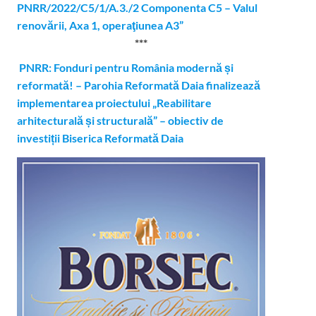
PNRR/2022/C5/1/A.3./2 Componenta C5 – Valul
renovării, Axa 1, operaţiunea A3”
***
PNRR: Fonduri pentru România modernă și
reformată! – Parohia Reformată Daia finalizează
implementarea proiectului „Reabilitare
arhitecturală și structurală” – obiectiv de
investiții Biserica Reformată Daia