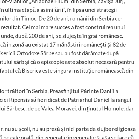
or-Vlahilor „Ariadnae Filum” din Serbia, Zavişa Jurj,
 ultima etapă a asimilării”, în lipsa unei strategii
ilor din Timoc. De 20 de ani, românii din Serbia cer
ă rezultat. Cel mai mare succes a fost construirea unui
, unde, după 200 de ani, se slujește în grai românesc.
că în zonă au existat 17 mănăstiri româneşti şi 82 de
 Bisericii Ortodoxe Sârbe sau au fost dărâmate după
atului sârb şi că o episcopie este absolut necesară pentru
 faptul că Biserica este singura instituţie românească din
r trăitori în Serbia, Preasfințitul Părinte Daniil a
ei Ripensis să fie ridicat de Patriarhul Daniel la rangul
ui Sârbesc, de pe Valea Moravei, din ţinutul Homole, dar
, nu au școli, nu au presă și nici parte de slujbe religioase
e cale orală, din generație în generație și așa se face că