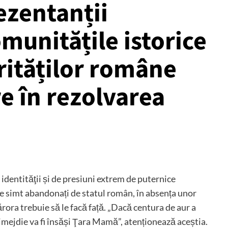
ezentanții
munitățile istorice
rităților române
re în rezolvarea
identităţii și de presiuni extrem de puternice
 se simt abandonați de statul român, în absența unor
ărora trebuie să le facă față. „Dacă centura de aur a
imejdie va fi însăși Ţara Mamă”, atenționează aceștia.