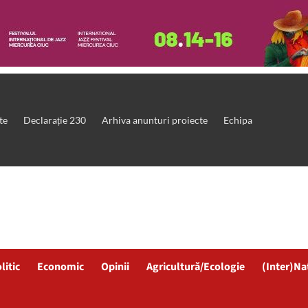
te
Declarație 230
Arhiva anunturi proiecte
Echipa
litic
Economic
Opinii
Agricultură/Ecologie
(Inter)Na