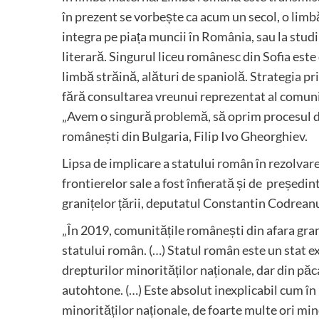
în prezent se vorbește ca acum un secol, o limbă 
integra pe piața muncii în România, sau la studi
literară. Singurul liceu românesc din Sofia este
limbă străină, alături de spaniolă. Strategia pr
fără consultarea vreunui reprezentat al comunit
„Avem o singură problemă, să oprim procesul de
românești din Bulgaria, Filip Ivo Gheorghiev.
Lipsa de implicare a statului român în rezolva
frontierelor sale a fost înfierată și de președ
granițelor țării, deputatul Constantin Codrean
„În 2019, comunitățile românești din afara grani
statului român. (…) Statul român este un stat 
drepturilor minorităților naționale, dar din păca
autohtone. (…) Este absolut inexplicabil cum î
minorităților naționale, de foarte multe ori mi