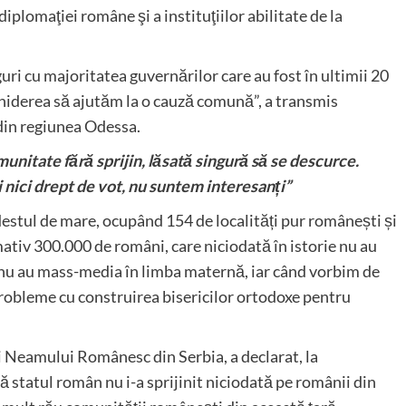
diplomaţiei române şi a instituţiilor abilitate de la
uri cu majoritatea guvernărilor care au fost în ultimii 20
chiderea să ajutăm la o cauză comună”, a transmis
din regiunea Odessa.
unitate fără sprijin, lăsată singură să se descurce.
nici drept de vot, nu suntem interesanți”
stul de mare, ocupând 154 de localități pur românești și
mativ 300.000 de români, care niciodată în istorie nu au
 nu au mass-media în limba maternă, iar când vorbim de
probleme cu construirea bisericilor ortodoxe pentru
i Neamului Românesc din Serbia, a declarat, la
ă statul român nu i-a sprijinit niciodată pe românii din