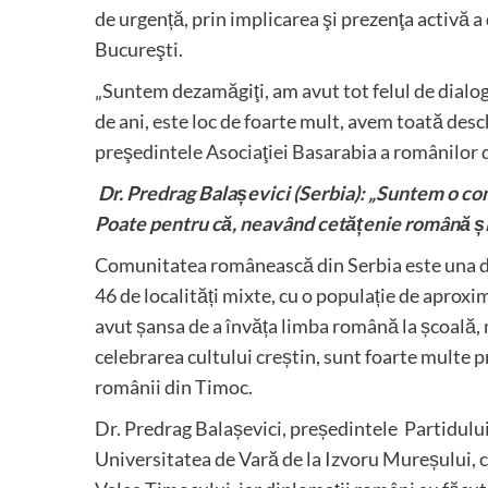
de urgență, prin implicarea şi prezenţa activă a 
Bucureşti.
„Suntem dezamăgiţi, am avut tot felul de dialog
de ani, este loc de foarte mult, avem toată des
preşedintele Asociaţiei Basarabia a românilor 
Dr. Predrag Balașevici (Serbia): „Suntem o com
Poate pentru că, neavând cetățenie română și 
Comunitatea românească din Serbia este una de
46 de localități mixte, cu o populație de aproxi
avut șansa de a învăța limba română la școală,
celebrarea cultului creștin, sunt foarte multe 
românii din Timoc.
Dr. Predrag Balașevici, președintele Partidulu
Universitatea de Vară de la Izvoru Mureșului, c