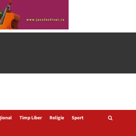
țional
Timp Liber
Religie
Sport