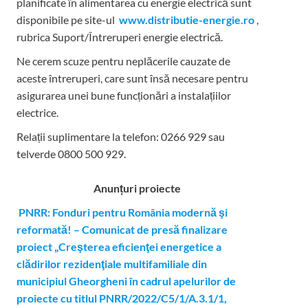
planificate în alimentarea cu energie electrică sunt
disponibile pe site-ul
www.distributie-energie.ro
,
rubrica Suport/Întreruperi energie electrică.
Ne cerem scuze pentru neplăcerile cauzate de
aceste întreruperi, care sunt însă necesare pentru
asigurarea unei bune funcționări a instalațiilor
electrice.
Relații suplimentare la tel
efon: 0266 929 sau
telverde 0800 500 929.
Anunțuri proiecte
PNRR: Fonduri pentru România modernă şi
reformată! – Comunicat de presă finalizare
proiect „Creşterea eficienţei energetice a
clădirilor rezidenţiale multifamiliale din
municipiul Gheorgheni în cadrul apelurilor de
proiecte cu titlul PNRR/2022/C5/1/A.3.1/1,