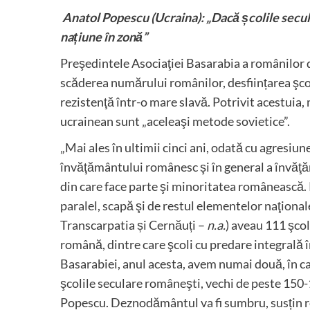
Anatol Popescu (Ucraina): „Dacă școlile secula
națiune în zonă”
Preşedintele Asociaţiei Basarabia a românilor
scăderea numărului românilor, desființarea şcol
rezistenţă într-o mare slavă. Potrivit acestuia,
ucrainean sunt „aceleaşi metode sovietice”.
„Mai ales în ultimii cinci ani, odată cu agresiun
învăţământului românesc şi în general a învăţăm
din care face parte şi minoritatea românească. P
paralel, scapă şi de restul elementelor naţional
Transcarpatia și Cernăuți –
n.a.
) aveau 111 şcol
română, dintre care şcoli cu predare integrală 
Basarabiei, anul acesta, avem numai două, în ca
şcolile seculare româneşti, vechi de peste 150-
Popescu. Deznodământul va fi sumbru, susțin ro