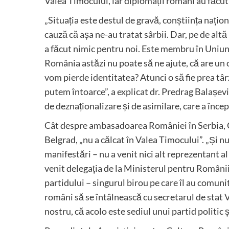
Valea Timocului, iar diplomații români au făcut
„Situația este destul de gravă, conștiința nați
cauză că așa ne-au tratat sârbii. Dar, pe de altă
a făcut nimic pentru noi. Este membru în Uniun
România astăzi nu poate să ne ajute, că are un c
vom pierde identitatea? Atunci o să fie prea târz
putem întoarce”, a explicat dr. Predrag Balașevici
de deznaționalizare și de asimilare, care a încep
Cât despre ambasadoarea României în Serbia, Oa
Belgrad, „nu a călcat în Valea Timocului”. „Și n
manifestări – nu a venit nici alt reprezentant 
venit delegația de la Ministerul pentru Românii 
partidului – singurul birou pe care îl au comuni
români să se întâlnească cu secretarul de stat Vi
nostru, că acolo este sediul unui partid politic ș