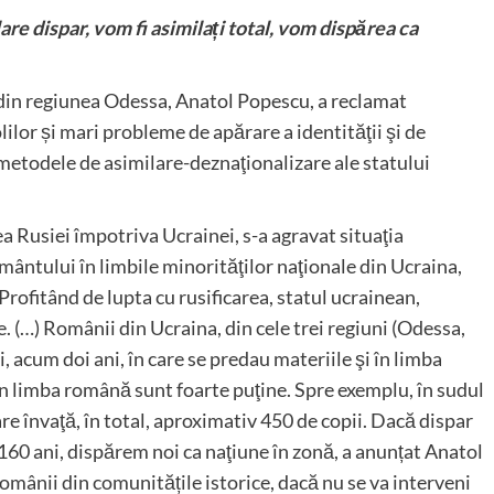
re dispar, vom fi asimilați total, vom dispărea ca
 din regiunea Odessa, Anatol Popescu, a reclamat
ilor și mari probleme de apărare a identităţii şi de
 metodele de asimilare-deznaţionalizare ale statului
ea Rusiei împotriva Ucrainei, s-a agravat situaţia
ântului în limbile minorităţilor naţionale din Ucraina,
rofitând de lupta cu rusificarea, statul ucrainean,
e. (…) Românii din Ucraina, din cele trei regiuni (Odessa,
i, acum doi ani, în care se predau materiile şi în limba
în limba română sunt foarte puţine. Spre exemplu, în sudul
re învaţă, în total, aproximativ 450 de copii. Dacă dispar
160 ani, dispărem noi ca naţiune în zonă, a anunțat Anatol
mânii din comunitățile istorice, dacă nu se va interveni