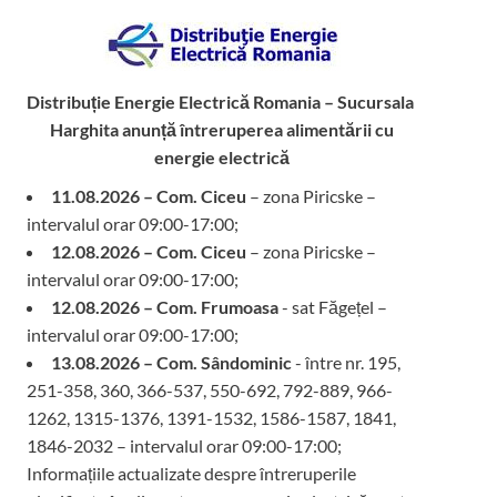
Distribuție Energie Electrică Romania – Sucursala
Harghita
anunță întreruperea alimentării cu
energie electrică
11.08.2026 – Com. Ciceu
– zona Piricske –
intervalul orar 09:00-17:00;
12.08.2026 – Com. Ciceu
– zona Piricske –
intervalul orar 09:00-17:00;
12.08.2026 – Com. Frumoasa
- sat Făgețel –
intervalul orar 09:00-17:00;
13.08.2026 – Com. Sândominic
- între nr. 195,
251-358, 360, 366-537, 550-692, 792-889, 966-
1262, 1315-1376, 1391-1532, 1586-1587, 1841,
1846-2032 – intervalul orar 09:00-17:00;
Informațiile actualizate despre întreruperile