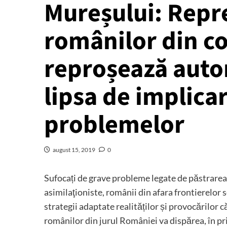
Mureșului: Repr
românilor din co
reproșează auto
lipsa de implica
problemelor
august 15, 2019
0
Sufocați de grave probleme legate de păstrarea 
asimilaţioniste, românii din afara frontierelor
strategii adaptate realităților și provocărilor c
românilor din jurul României va dispărea, în pr