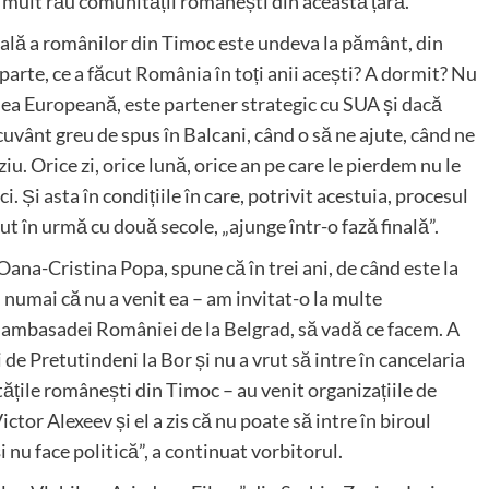
 mult rău comunității românești din această țară.
onală a românilor din Timoc este undeva la pământ, din
 parte, ce a făcut România în toți anii acești? A dormit? Nu
ea Europeană, este partener strategic cu SUA și dacă
uvânt greu de spus în Balcani, când o să ne ajute, când ne
iu. Orice zi, orice lună, orice an pe care le pierdem nu le
. Și asta în condițiile în care, potrivit acestuia, procesul
ut în urmă cu două secole, „ajunge într-o fază finală”.
na-Cristina Popa, spune că în trei ani, de când este la
u numai că nu a venit ea – am invitat-o la multe
al ambasadei României de la Belgrad, să vadă ce facem. A
de Pretutindeni la Bor și nu a vrut să intre în cancelaria
tățile românești din Timoc – au venit organizațiile de
ctor Alexeev și el a zis că nu poate să intre în biroul
i nu face politică”, a continuat vorbitorul.