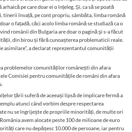
arhaică pe care doar ei o înțeleg. Și, ca să se poată
i, tinerii învață, pe cont propriu, sâmbăta, limba română
 doar o fațadă, căci acolo limba română se studiază ca o
ivind românii din Bulgaria are doar o pagină şi s-a făcut
ății, din birou și fără cunoașterea problematicii reale.
 asimilare”, a declarat reprezentantul comunității
rea problemelor comunităților românești din afara
intele Comisiei pentru comunitățile de români din afara
u.
țelor țării suferă de aceeași lipsă de implicare fermă a
exemplu atunci când vorbim despre respectarea
te nu se îngrijește de propriile minorități, de multe ori
n România avem alocate peste 100 de milioane de euro
norități care nu depășesc 10.000 de persoane, iar pentru