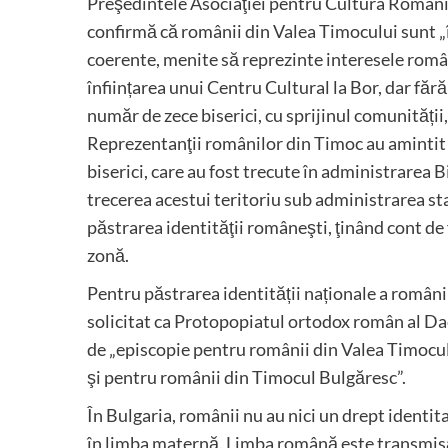
Preşedintele Asociaţiei pentru Cultura Românil
confirmă că românii din Valea Timocului sunt „în
coerente, menite să reprezinte interesele român
înființarea unui Centru Cultural la Bor, dar făr
număr de zece biserici, cu sprijinul comunității
Reprezentanţii românilor din Timoc au amintit 
biserici, care au fost trecute în administrarea
trecerea acestui teritoriu sub administrarea st
păstrarea identităţii româneşti, ţinând cont de
zonă.
Pentru păstrarea identității naționale a românilo
solicitat ca Protopopiatul ortodox român al Daci
de „episcopie pentru românii din Valea Timocul
şi pentru românii din Timocul Bulgăresc”.
În Bulgaria, românii nu au nici un drept identitar
în limba maternă. Limba română este transmisă p