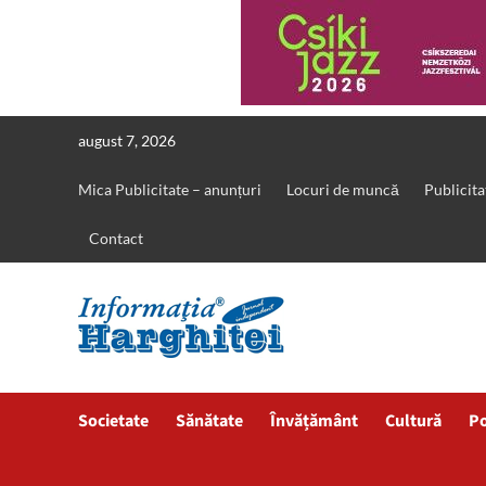
Skip
august 7, 2026
to
content
Mica Publicitate – anunțuri
Locuri de muncă
Publicita
Contact
Societate
Sănătate
Învățământ
Cultură
Po