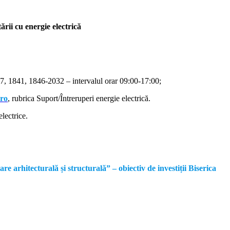
rii cu energie electrică
, 1841, 1846-2032 – intervalul orar 09:00-17:00;
.ro
, rubrica Suport/Întreruperi energie electrică.
lectrice.
rhitecturală și structurală” – obiectiv de investiții Biserica