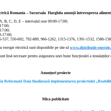
ectrică Romania – Sucursala Harghita
anunță întreruperea alimentă
/A, B, C, D, E – intervalul orar 09:00-17:00;
-17:00;
-17:00;
00-17:00;
366-537, 550-692, 792-889, 966-1262, 1315-1376, 1391-1532, 1586-1587
cu energie electrică sunt disponibile pe site-ul
www.distributie-energie
nt însă necesare pentru asigurarea unei bune funcționări a instalațiilor e
Anunțuri proiecte
formată Daia finalizează implementarea proiectului „Reabilitare a
Mica publicitate