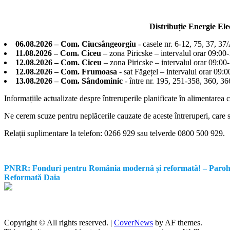
Distribuție Energie El
06.08.2026 – Com. Ciucsângeorgiu
- casele nr. 6-12, 75, 37, 37
11.08.2026 – Com. Ciceu
– zona Piricske – intervalul orar 09:00
12.08.2026 – Com. Ciceu
– zona Piricske – intervalul orar 09:00
12.08.2026 – Com. Frumoasa
- sat Făgețel – intervalul orar 09:
13.08.2026 – Com. Sândominic
- între nr. 195, 251-358, 360, 
Informațiile actualizate despre întreruperile planificate în alimentarea 
Ne cerem scuze pentru neplăcerile cauzate de aceste întreruperi, care su
Relații suplimentare la tel
efon: 0266 929 sau telverde 0800 500 929.
PNRR: Fonduri pentru România modernă și reformată! – Parohia Re
Reformată Daia
Copyright © All rights reserved.
|
CoverNews
by AF themes.