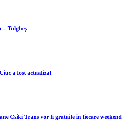
u – Tulgheş
iuc a fost actualizat
ne Csíki Trans vor fi gratuite în fiecare weekend