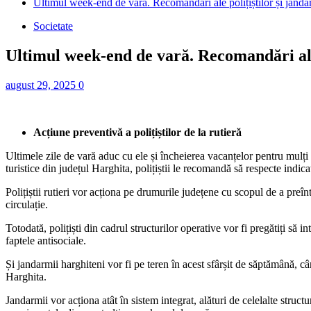
Ultimul week-end de vară. Recomandări ale polițiștilor și jandar
Societate
Ultimul week-end de vară. Recomandări ale 
august 29, 2025
0
Acțiune preventivă a polițiștilor de la rutieră
Ultimele zile de vară aduc cu ele și încheierea vacanțelor pentru mulți d
turistice din județul Harghita, polițiștii le recomandă să respecte indica
Polițiștii rutieri vor acționa pe drumurile județene cu scopul de a preîn
circulație.
Totodată, polițiști din cadrul structurilor operative vor fi pregătiți să
faptele antisociale.
Și jandarmii harghiteni vor fi pe teren în acest sfârșit de săptămână, câ
Harghita.
Jandarmii vor acționa atât în sistem integrat, alături de celelalte struct