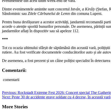
evenimentele din acest ultim week-end de vară.
Dintre evenimentele amintite sunt concertul
István, a Király
(Ștefan, 
Sândominic sau
Zilele Cărbunelui de Lemn
din comuna Lupeni.
Pentru buna desfășurare a acestor activități, jandarmii recomandă partici
acorde o atenție sporită bunurilor personale. De asemenea, părinții sunt
jandarmilor aflați în dispozitiv sau să apeleze 112.
***
Tot cu ocazia ultimului sfârșit de săptămână din această vară, polițișt
rutiere. Au fost verificate documentele conducătorilor auto și ale autoveh
De asemenea, a fost prezent și un câine polițist specialist în detectarea
Comentarii:
comentarii
Post
Previous:
Rockstadt Extreme Fest 2026: Concert special The Gatherin
Next:
Peste 30 de accidente grave soldate cu 4 decese, în această vară
navigation
More Stories