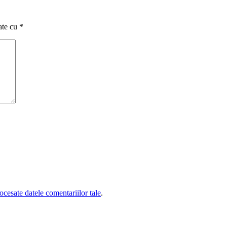
ate cu
*
cesate datele comentariilor tale
.