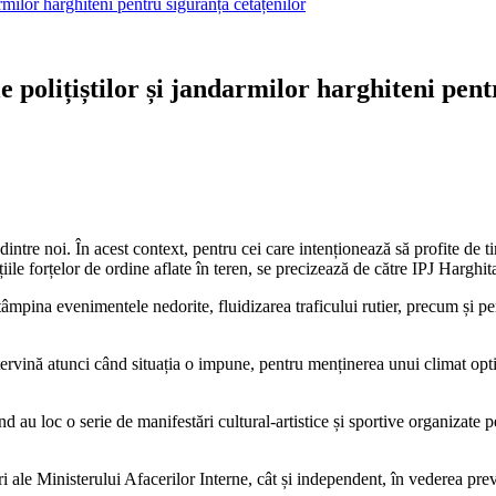
milor harghiteni pentru siguranța cetățenilor
polițiștilor și jandarmilor harghiteni pent
intre noi. În acest context, pentru cei care intenționează să profite de ti
țiile forțelor de ordine aflate în teren, se precizează de către IPJ Harghit
tâmpina evenimentele nedorite, fluidizarea traficului rutier, precum și pen
 intervină atunci când situația o impune, pentru menținerea unui climat opt
nd au loc o serie de manifestări cultural-artistice și sportive organizate 
uri ale Ministerului Afacerilor Interne, cât și independent, în vederea preve