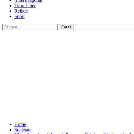
(Inter)Național
Timp Liber
Religie
Sport
Caută
după:
Home
Societate