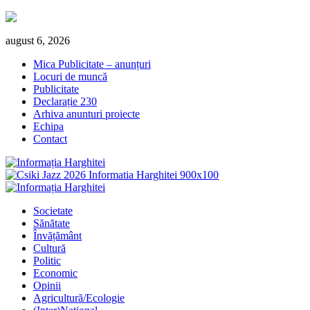
Skip
august 6, 2026
to
Mica Publicitate – anunțuri
content
Locuri de muncă
Publicitate
Declarație 230
Arhiva anunturi proiecte
Echipa
Contact
Primary
Menu
Societate
Sănătate
Învățământ
Cultură
Politic
Economic
Opinii
Agricultură/Ecologie