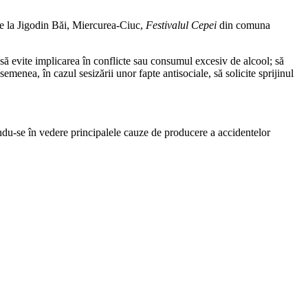
de la Jigodin Băi, Miercurea-Ciuc,
Festivalul Cepei
din comuna
; să evite implicarea în conflicte sau consumul excesiv de alcool; să
menea, în cazul sesizării unor fapte antisociale, să solicite sprijinul
vându-se în vedere principalele cauze de producere a accidentelor