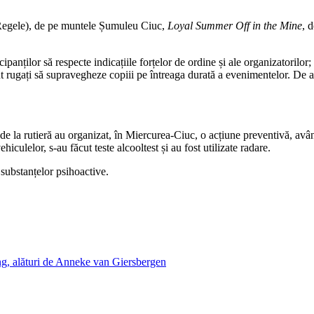
Regele), de pe muntele Șumuleu Ciuc,
Loyal Summer Off in the Mine
, 
panților să respecte indicațiile forțelor de ordine și ale organizatorilor
 rugați să supravegheze copiii pe întreaga durată a evenimentelor. De ase
ii de la rutieră au organizat, în Miercurea-Ciuc, o acțiune preventivă, a
iculelor, s-au făcut teste alcooltest și au fost utilizate radare.
 substanțelor psihoactive.
g, alături de Anneke van Giersbergen