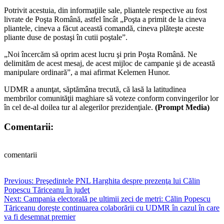
Potrivit acestuia, din informaţiile sale, pliantele respective au fost
livrate de Poşta Română, astfel încât „Poşta a primit de la cineva
pliantele, cineva a făcut această comandă, cineva plăteşte aceste
pliante duse de postaşi în cutii poştale”.
„Noi încercăm să oprim acest lucru şi prin Poşta Română. Ne
delimităm de acest mesaj, de acest mijloc de campanie şi de această
manipulare ordinară”, a mai afirmat Kelemen Hunor.
UDMR a anunţat, săptămâna trecută, că lasă la latitudinea
membrilor comunităţii maghiare să voteze conform convingerilor lor
în cel de-al doilea tur al alegerilor prezidenţiale.
(Prompt Media)
Comentarii:
comentarii
Post
Previous:
Preşedintele PNL Harghita despre prezenţa lui Călin
Popescu Tăriceanu în judeţ
navigation
Next:
Campania electorală pe ultimii zeci de metri: Călin Popescu
Tăriceanu doreşte continuarea colaborării cu UDMR în cazul în care
va fi desemnat premier