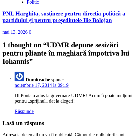
Politic
PNL Harghita, susținere pentru direcția politică a
partidului și pentru președintele Ilie Bolojan
mai 13, 2026
0
1 thought on “
UDMR depune sesizări
pentru pliante în maghiară împotriva lui
Iohannis
”
Dumitrache
spune:
noiembrie 17, 2014 la 09:19
Dl.Ponta a adus la guvernare UDMR! Acum îi poate mulțumi
pentru „sprijinul„ dat la alegeri!
Răspunde
Lasă un răspuns
Adresa ta de email nu va fi publicată.
Câmpurile obligatorii sunt