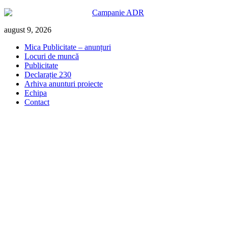
Skip
august 9, 2026
to
Mica Publicitate – anunțuri
content
Locuri de muncă
Publicitate
Declarație 230
Arhiva anunturi proiecte
Echipa
Contact