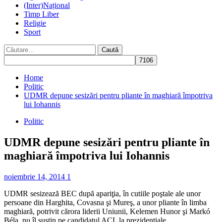
(Inter)Național
Timp Liber
Religie
Sport
Caută
după:
Home
Politic
UDMR depune sesizări pentru pliante în maghiară împotriva
lui Iohannis
Politic
UDMR depune sesizări pentru pliante în
maghiară împotriva lui Iohannis
noiembrie 14, 2014
1
UDMR sesizează BEC după apariţia, în cutiile poştale ale unor
persoane din Harghita, Covasna şi Mureş, a unor pliante în limba
maghiară, potrivit cărora liderii Uniunii, Kelemen Hunor şi Markó
Béla, nu îl susţin pe candidatul ACL la prezidenţiale.