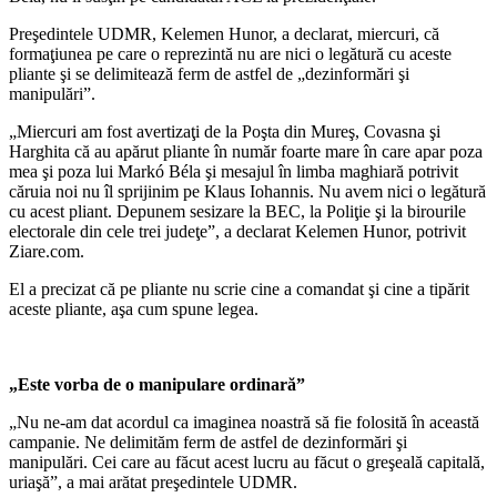
Preşedintele UDMR, Kelemen Hunor, a declarat, miercuri, că
formaţiunea pe care o reprezintă nu are nici o legătură cu aceste
pliante şi se delimitează ferm de astfel de „dezinformări şi
manipulări”.
„Miercuri am fost avertizaţi de la Poşta din Mureş, Covasna şi
Harghita că au apărut pliante în număr foarte mare în care apar poza
mea şi poza lui Markó Béla şi mesajul în limba maghiară potrivit
căruia noi nu îl sprijinim pe Klaus Iohannis. Nu avem nici o legătură
cu acest pliant. Depunem sesizare la BEC, la Poliţie şi la birourile
electorale din cele trei judeţe”, a declarat Kelemen Hunor, potrivit
Ziare.com.
El a precizat că pe pliante nu scrie cine a comandat şi cine a tipărit
aceste pliante, aşa cum spune legea.
„Este vorba de o manipulare ordinară”
„Nu ne-am dat acordul ca imaginea noastră să fie folosită în această
campanie. Ne delimităm ferm de astfel de dezinformări şi
manipulări. Cei care au făcut acest lucru au făcut o greşeală capitală,
uriaşă”, a mai arătat preşedintele UDMR.