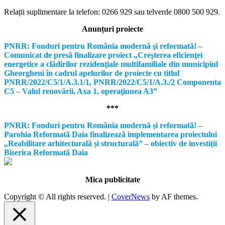
Relații suplimentare la tel
efon: 0266 929 sau telverde 0800 500 929.
Anunțuri proiecte
PNRR: Fonduri pentru România modernă şi reformată! –
Comunicat de presă finalizare proiect „Creşterea eficienţei
energetice a clădirilor rezidenţiale multifamiliale din municipiul
Gheorgheni în cadrul apelurilor de proiecte cu titlul
PNRR/2022/C5/1/A.3.1/1, PNRR/2022/C5/1/A.3./2 Componenta
C5 – Valul renovării, Axa 1, operaţiunea A3”
***
PNRR: Fonduri pentru România modernă și reformată! –
Parohia Reformată Daia finalizează implementarea proiectului
„Reabilitare arhitecturală și structurală” – obiectiv de investiții
Biserica Reformată Daia
Mica publicitate
Copyright © All rights reserved.
|
CoverNews
by AF themes.