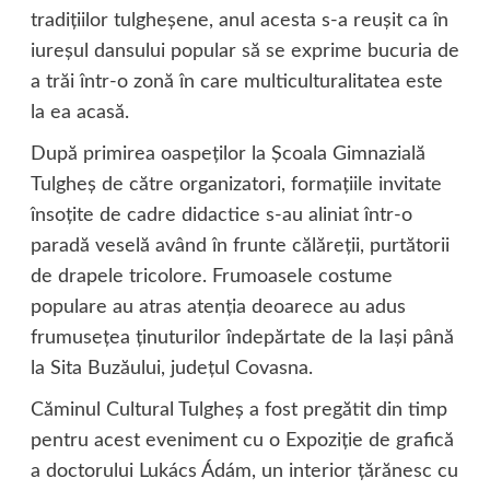
tradiţiilor tulgheşene, anul acesta s-a reuşit ca în
iureşul dansului popular să se exprime bucuria de
a trăi într-o zonă în care multiculturalitatea este
la ea acasă.
După primirea oaspeţilor la Şcoala Gimnazială
Tulgheş de către organizatori, formaţiile invitate
însoţite de cadre didactice s-au aliniat într-o
paradă veselă având în frunte călăreţii, purtătorii
de drapele tricolore. Frumoasele costume
populare au atras atenţia deoarece au adus
frumuseţea ţinuturilor îndepărtate de la Iaşi până
la Sita Buzăului, judeţul Covasna.
Căminul Cultural Tulgheş a fost pregătit din timp
pentru acest eveniment cu o Expoziţie de grafică
a doctorului Lukács Ádám, un interior ţărănesc cu