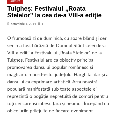
Cultură
Tulgheș: Festivalul „Roata
Stelelor” la cea de-a VIII-a ediţie
octombrie 1, 2014
1
O frumoasă zi de duminică, cu soare blând şi cer
senin a fost hărăzită de Domnul Sfânt celei de-a
VIII-a ediţii a Festivalului „Roata Stelelor” de la
Tulgheş. Festivalul are ca obiectiv principal
promovarea dansului popular românesc şi
maghiar din nord-estul judeţului Harghita, dar şi a
dansului ca exprimare artistică. Arta noastră
populară manifestată sub toate aspectele ei
reprezintă o bogăţie nepreţuită de comori pentru
toţi cei care îşi iubesc ţara şi neamul. Începând cu
obiceiurile prilejuite de fiecare eveniment