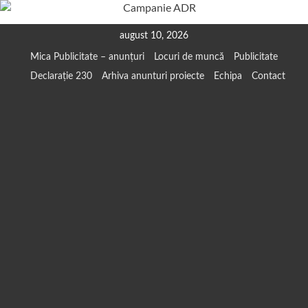
Skip
august 10, 2026
to
Mica Publicitate – anunțuri
Locuri de muncă
Publicitate
content
Declarație 230
Arhiva anunturi proiecte
Echipa
Contact