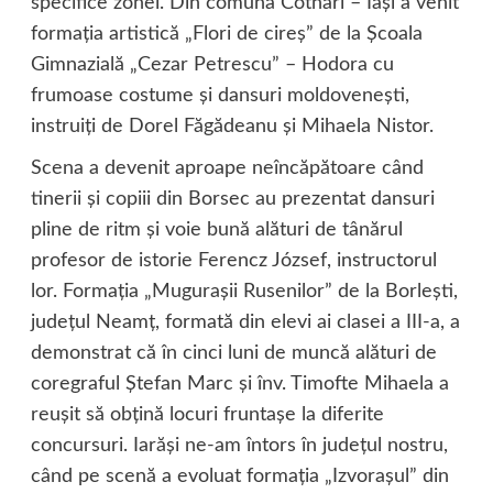
specifice zonei. Din comuna Cotnari – Iaşi a venit
formaţia artistică „Flori de cireş” de la Şcoala
Gimnazială „Cezar Petrescu” – Hodora cu
frumoase costume şi dansuri moldoveneşti,
instruiţi de Dorel Făgădeanu şi Mihaela Nistor.
Scena a devenit aproape neîncăpătoare când
tinerii şi copiii din Borsec au prezentat dansuri
pline de ritm şi voie bună alături de tânărul
profesor de istorie Ferencz József, instructorul
lor. Formaţia „Muguraşii Rusenilor” de la Borleşti,
judeţul Neamţ, formată din elevi ai clasei a III-a, a
demonstrat că în cinci luni de muncă alături de
coregraful Ştefan Marc şi înv. Timofte Mihaela a
reuşit să obţină locuri fruntaşe la diferite
concursuri. Iarăşi ne-am întors în judeţul nostru,
când pe scenă a evoluat formaţia „Izvoraşul” din