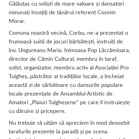
Gălăuţaş cu solişti de mare valoare şi dansatori
minunaţi însoţiţi de tânărul referent Cosmin
Morar.
Comuna noastră vecină, Corbu, ne-a prezentat o
frumoasă suită de jocuri bărbăteşti, instruiţi de
înv. Ungureanu Maria. Inimoasa Pop Lăcrămioara,
director de Cămin Cultural, membru în taraf,
solist, organizator, membru activ al Asociaţiei Pro
Tulgheş, păstrător al tradiţiilor locale, a încheiat
această zi de sărbătoare cu dansurile populare
locale prezentate de Ansamblul Artistic de
Amatori „Plaiuri Tulgheşene” pe care îl instruieşte
cu dăruire şi pricepere.
Nu trebuie să uităm să apreciem în mod deosebit
tarafurile prezente la paradă şi pe scena