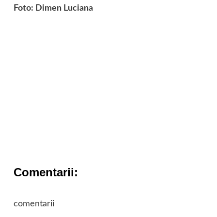
Foto: D
imen Luciana
Roataste5
Roataste4
Roataste3
Roataste2
Roataste1
Comentarii:
comentarii