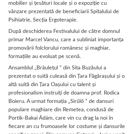
mobilier şi ţesături locale şi o expoziţie cu
vânzare prezentată de beneficiarii Spitalului de
Psihiatrie, Secţia Ergoterapie.
După deschiderea Festivalului de către domnul
primar Marcel Vancu, care a subliniat importanţa
promovării folclorului românesc şi maghiar,
formaţiile au evoluat pe scenă.
Ansamblul „Brâuleţul ” din Sita Buzăului a
prezentat o suită culeasă din Ţara Făgăraşului şi o
altă suită din Ţara Oaşului cu talent şi
profesionalism instruiţi de doamna prof. Rodica
Boieru. A urmat formaţia „Sirűlő ” de dansuri
populare maghiare din Remetea, condusă de
Portik-Bakai Ádám, care vin cu drag la noi în
fiecare an cu frumoasele lor costume şi dansurile