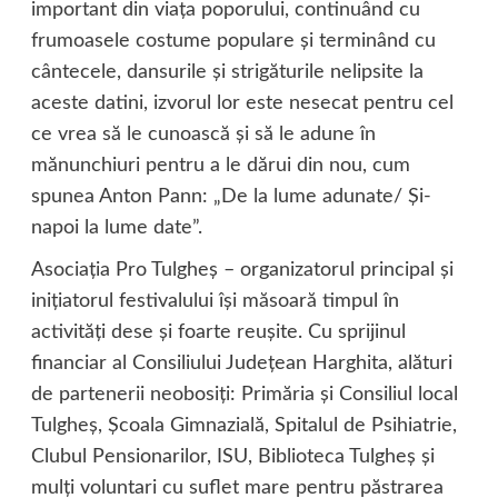
important din viaţa poporului, continuând cu
frumoasele costume populare şi terminând cu
cântecele, dansurile şi strigăturile nelipsite la
aceste datini, izvorul lor este nesecat pentru cel
ce vrea să le cunoască şi să le adune în
mănunchiuri pentru a le dărui din nou, cum
spunea Anton Pann: „De la lume adunate/ Şi-
napoi la lume date”.
Asociaţia Pro Tulgheş – organizatorul principal şi
iniţiatorul festivalului îşi măsoară timpul în
activităţi dese şi foarte reuşite. Cu sprijinul
financiar al Consiliului Judeţean Harghita, alături
de partenerii neobosiţi: Primăria şi Consiliul local
Tulgheş, Şcoala Gimnazială, Spitalul de Psihiatrie,
Clubul Pensionarilor, ISU, Biblioteca Tulgheş şi
mulţi voluntari cu suflet mare pentru păstrarea