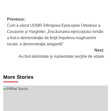
Post
Previous:
Cum a văzut UDMR înfiinţarea Episcopiei Ortodoxe a
navigation
Covasnei şi Harghitei: „Înscăunarea episcopului român
a fost o demonstraţie de forţă împotriva maghiarimii
locale, o demonstraţie arogantă”
Next:
Au fost delimitate şi numerotate secţiile de votare
More Stories