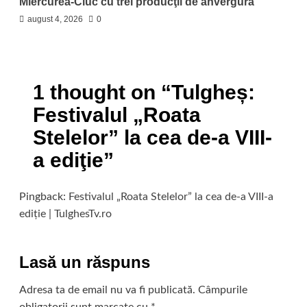
Miercurea-Ciuc cu trei producţii de anvergură
august 4, 2026
0
1 thought on “
Tulgheș:
Festivalul „Roata
Stelelor” la cea de-a VIII-
a ediţie
”
Pingback:
Festivalul „Roata Stelelor” la cea de-a VIII-a
ediţie | TulghesTv.ro
Lasă un răspuns
Adresa ta de email nu va fi publicată.
Câmpurile