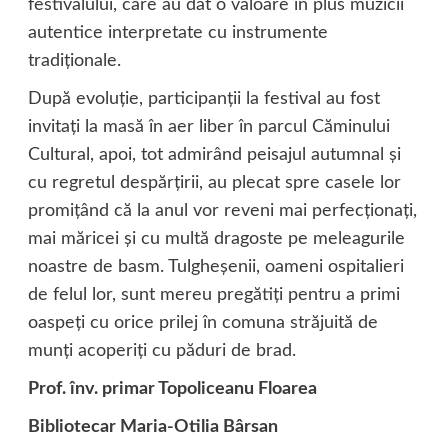
festivalului, care au dat o valoare în plus muzicii
autentice interpretate cu instrumente
tradiţionale.
După evoluţie, participanţii la festival au fost
invitaţi la masă în aer liber în parcul Căminului
Cultural, apoi, tot admirând peisajul autumnal şi
cu regretul despărţirii, au plecat spre casele lor
promiţând că la anul vor reveni mai perfecţionaţi,
mai măricei şi cu multă dragoste pe meleagurile
noastre de basm. Tulgheşenii, oameni ospitalieri
de felul lor, sunt mereu pregătiţi pentru a primi
oaspeţi cu orice prilej în comuna străjuită de
munţi acoperiţi cu păduri de brad.
Prof. înv. primar Topoliceanu Floarea
Bibliotecar Maria-Otilia Bârsan