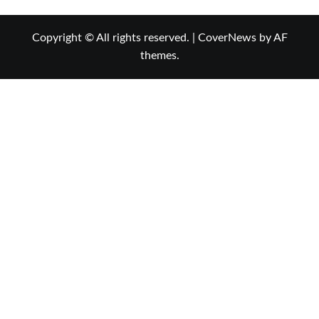
Copyright © All rights reserved.
|
CoverNews
by AF
themes.