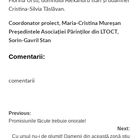
Florina Ursu, domnului Alexandru Isan şi doamnei
Cristina-Silvia Tăslăvan.
Coordonator proiect, Maria-Cristina Mureşan
Preşedintele Asociaţiei Părinţilor din LTOCT,
Sorin-Gavril Stan
Comentarii:
comentarii
Previous:
Post
Promisiunile făcute trebuie onorate!
navigation
Next:
Cu ursul nu-i de glumit! Oamenii din această zonă ştiu