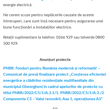
energie electrică.
Ne cerem scuze pentru neplăcerile cauzate de aceste
întreruperi, care sunt însă necesare pentru asigurarea unei
bune funcționări a instalațiilor electrice.
Relații suplimentare la tel
efon: 0266 929 sau telverde 0800
500 929.
Anunțuri proiecte
PNRR: Fonduri pentru România modernă şi reformată! –
Comunicat de presă finalizare proiect „Creşterea eficienţei
energetice a clădirilor rezidenţiale multifamiliale din
municipiul Gheorgheni în cadrul apelurilor de proiecte cu
titlul PNRR/2022/C5/1/A.3.1/1, PNRR/2022/C5/1/A.3./2
Componenta C5 – Valul renovării, Axa 1, operaţiunea A3”
***