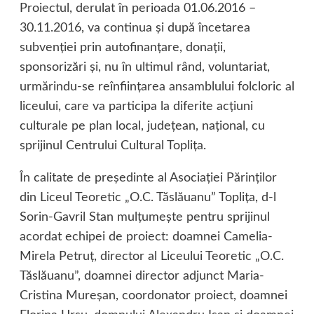
Proiectul, derulat în perioada 01.06.2016 –
30.11.2016, va continua şi după încetarea
subvenţiei prin autofinanţare, donaţii,
sponsorizări şi, nu în ultimul rând, voluntariat,
urmărindu-se reînfiinţarea ansamblului folcloric al
liceului, care va participa la diferite acţiuni
culturale pe plan local, judeţean, naţional, cu
sprijinul Centrului Cultural Topliţa.
În calitate de preşedinte al Asociaţiei Părinţilor
din Liceul Teoretic „O.C. Tăslăuanu” Topliţa, d-l
Sorin-Gavril Stan mulţumeşte pentru sprijinul
acordat echipei de proiect: doamnei Camelia-
Mirela Petruţ, director al Liceului Teoretic „O.C.
Tăslăuanu”, doamnei director adjunct Maria-
Cristina Mureşan, coordonator proiect, doamnei