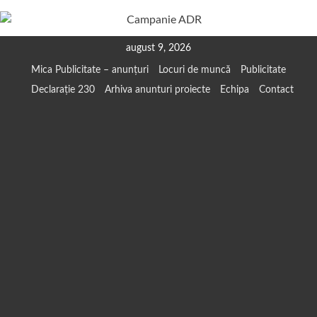
Skip
august 9, 2026
to
Mica Publicitate – anunțuri
Locuri de muncă
Publicitate
content
Declarație 230
Arhiva anunturi proiecte
Echipa
Contact