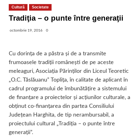
Cultură
Societate
Tradiţia – o punte între generaţii
octombrie 19, 2016
0
Cu dorinţa de a păstra şi de a transmite
frumoasele tradiţii româneşti de pe aceste
meleaguri, Asociaţia Părinţilor din Liceul Teoretic
„O.C. Tăslăuanu” Topliţa, în calitate de aplicant în
cadrul programului de îmbunătăţire a sistemului
de finanţare a proiectelor şi acţiunilor culturale, a
obţinut co-finanţarea din partea Consiliului
Judeţean Harghita, de tip nerambursabil, a
proiectului cultural „Tradiţia – o punte între
generaţii”.