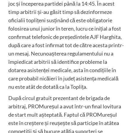
joc și începerea partidei până la 14:45. În acest
timp arbitrii și-au găsit timp să dezinformeze
oficialii toplițeni susținând că este obligatorie
folosirea unui junior în teren, lucru ce inițial a fost
confirmat telefonic de președintele AJF Harghita,
după care a fost infirmat tot de către acesta printr-
un mesaj. Necunoașterea regulamentului nu a
împiedicat arbitrii să identifice probleme la
dotarea asistenței medicale, asta în condițiile în
care probabil nicăieri în județ asistența medicală
nu este atât de dotată ca la Toplița.
După circul gratuit prezentant de brigada de
arbitraj, PROMureșul a avut într-un final lovitura
de start mult așteptată. Faptul că PROMureșul
este în creștere și reușește să participe în atâtea
competiții și să bucure atăția suporteri se