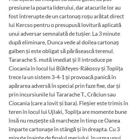
presiune la poarta liderului, dar atacurile lor au
fost întrerupte de un cartonaș roșu arătat direct
lui Kercso pentru o presupusă lovitură aplicată
unui adversar semnalată de tușier. La 3 minute
după eliminare, Dunca vede al doilea cartonaș
galben și este obligat să părăsească terenul.
Tararache S. mută imediat și îl introduce pe
Ciocania în locul lui Bűkfeyes-Rákossy și Toplița
trece la un sistem 3-4-1 și provoacă panică în
apărarea adversă în special prin faze fixe, dar și
prin incursiunile lui Tararache T., Crăciun sau
Ciocania (care a lovit și bara). Fleșier este trimis în
teren în locul lui Ujlaki, Toplița are momente bune
însă nu reușește să marcheze în timp ce Oanea
împarte cartonașe în stângă și în dreapta. Cu 3
minute înainte de finalul meciului, în urma unui