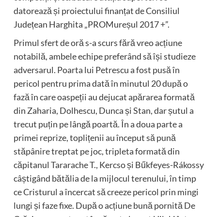
datorează și proiectului finanțat de Consiliul
Județean Harghita „PROMureșul 2017 +”.
Primul sfert de oră s-a scurs fără vreo acțiune
notabilă, ambele echipe preferând să își studieze
adversarul. Poarta lui Petrescu a fost pusă în
pericol pentru prima dată în minutul 20 după o
fază în care oaspeții au dejucat apărarea formată
din Zaharia, Dolhescu, Dunca și Stan, dar șutul a
trecut puțin pe lângă poartă. În a doua parte a
primei reprize, toplițenii au început să pună
stăpânire treptat pe joc, tripleta formată din
căpitanul Tararache T., Kercso și Bűkfeyes-Rákossy
câștigând bătălia de la mijlocul terenului, în timp
ce Cristurul a încercat să creeze pericol prin mingi
lungi și faze fixe. După o acțiune bună pornită De