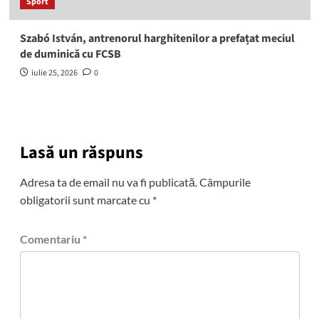
Sport
Szabó István, antrenorul harghitenilor a prefațat meciul
de duminică cu FCSB
iulie 25, 2026
0
Lasă un răspuns
Adresa ta de email nu va fi publicată.
Câmpurile
obligatorii sunt marcate cu
*
Comentariu
*