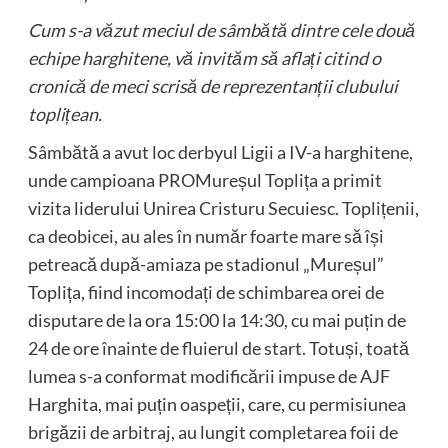
Cum s-a văzut meciul de sâmbătă dintre cele două
echipe harghitene, vă invităm să aflați citind o
cronică de meci scrisă de reprezentanții clubului
toplițean.
Sâmbătă a avut loc derbyul Ligii a IV-a harghitene,
unde campioana PROMureșul Toplița a primit
vizita liderului Unirea Cristuru Secuiesc. Toplițenii,
ca deobicei, au ales în număr foarte mare să își
petreacă după-amiaza pe stadionul „Mureșul”
Toplița, fiind incomodați de schimbarea orei de
disputare de la ora 15:00 la 14:30, cu mai puțin de
24 de ore înainte de fluierul de start. Totuși, toată
lumea s-a conformat modificării impuse de AJF
Harghita, mai puțin oaspeții, care, cu permisiunea
brigăzii de arbitraj, au lungit completarea foii de