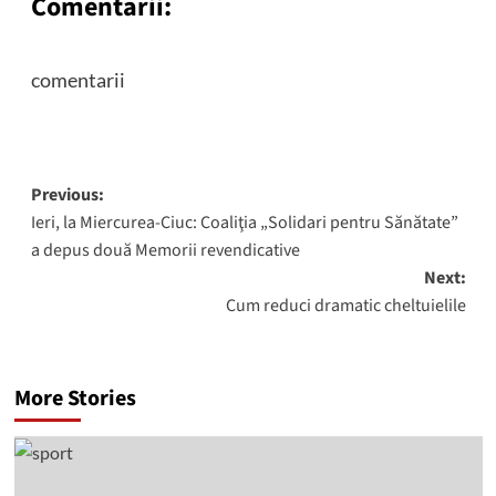
Comentarii:
comentarii
Post
Previous:
Ieri, la Miercurea-Ciuc: Coaliţia „Solidari pentru Sănătate”
navigation
a depus două Memorii revendicative
Next:
Cum reduci dramatic cheltuielile
More Stories