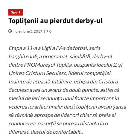
Sport
Toplițenii au pierdut derby-ul
noiembrie 5, 2017
0
Etapa a 11-a a Ligii a IV-a de fotbal, seria
harghiteană, a programat, sâmbătă, derby-ul
dintre PROMureșul Toplița, ocupanta locului 2, și
Unirea Cristuru Secuiesc, liderul competiției.
Înainte de această întâlnire, echipa din Cristuru
Secuiesc avea un avans de două puncte, astfel că
meciul de ieri se anunța unul foarte important în
vederea ierarhiei finale: dacă toplițenii aveau șansa
să rămână aproape de lider ori chiar să preia ei
conducerea, oaspeții se puteau distanța la o
diferență destul de confortabilă.