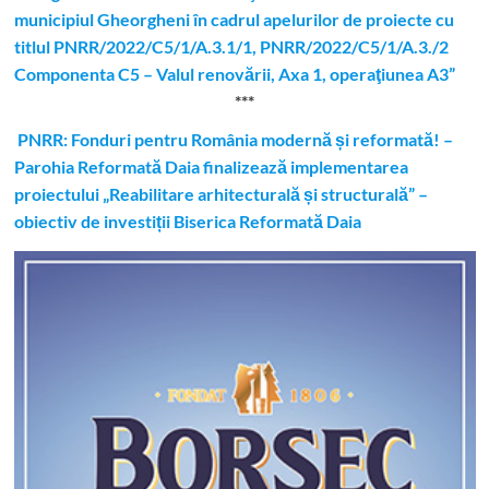
municipiul Gheorgheni în cadrul apelurilor de proiecte cu
titlul PNRR/2022/C5/1/A.3.1/1, PNRR/2022/C5/1/A.3./2
Componenta C5 – Valul renovării, Axa 1, operaţiunea A3”
***
PNRR: Fonduri pentru România modernă și reformată! –
Parohia Reformată Daia finalizează implementarea
proiectului „Reabilitare arhitecturală și structurală” –
obiectiv de investiții Biserica Reformată Daia