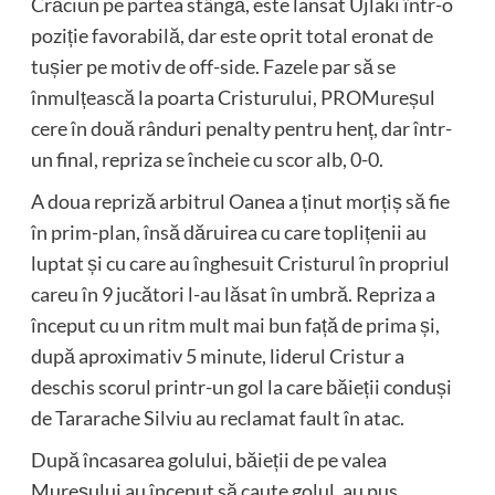
Crăciun pe partea stângă, este lansat Ujlaki într-o
poziție favorabilă, dar este oprit total eronat de
tușier pe motiv de off-side. Fazele par să se
înmulțească la poarta Cristurului, PROMureșul
cere în două rânduri penalty pentru henț, dar într-
un final, repriza se încheie cu scor alb, 0-0.
A doua repriză arbitrul Oanea a ținut morțiș să fie
în prim-plan, însă dăruirea cu care toplițenii au
luptat și cu care au înghesuit Cristurul în propriul
careu în 9 jucători l-au lăsat în umbră. Repriza a
început cu un ritm mult mai bun față de prima și,
după aproximativ 5 minute, liderul Cristur a
deschis scorul printr-un gol la care băieții conduși
de Tararache Silviu au reclamat fault în atac.
După încasarea golului, băieții de pe valea
Mureșului au început să caute golul, au pus