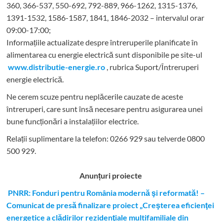
360, 366-537, 550-692, 792-889, 966-1262, 1315-1376,
1391-1532, 1586-1587, 1841, 1846-2032 – intervalul orar
09:00-17:00;
Informațiile actualizate despre întreruperile planificate în
alimentarea cu energie electrică sunt disponibile pe site-ul
www.distributie-energie.ro
, rubrica Suport/Întreruperi
energie electrică.
Ne cerem scuze pentru neplăcerile cauzate de aceste
întreruperi, care sunt însă necesare pentru asigurarea unei
bune funcționări a instalațiilor electrice.
Relații suplimentare la tel
efon: 0266 929 sau telverde 0800
500 929.
Anunțuri proiecte
PNRR: Fonduri pentru România modernă şi reformată! –
Comunicat de presă finalizare proiect „Creşterea eficienţei
energetice a clădirilor rezidenţiale multifamiliale din