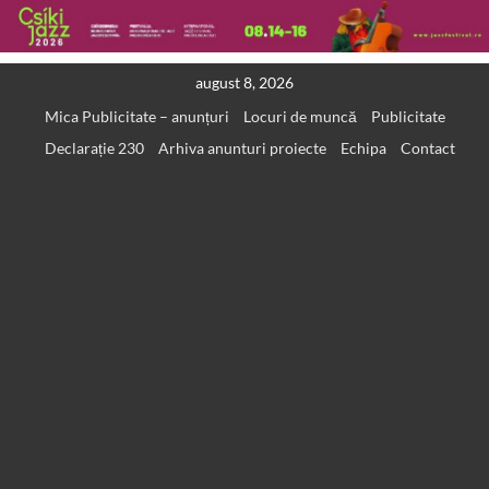
Skip
august 8, 2026
to
Mica Publicitate – anunțuri
Locuri de muncă
Publicitate
content
Declarație 230
Arhiva anunturi proiecte
Echipa
Contact