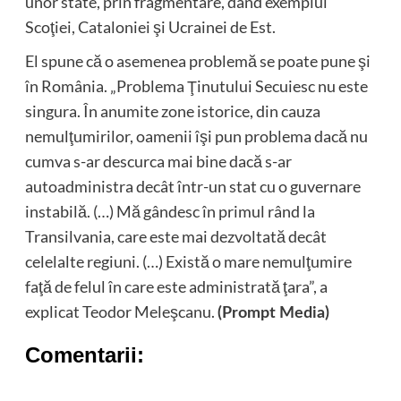
unor state, prin fragmentare, dând exemplul
Scoţiei, Cataloniei şi Ucrainei de Est.
El spune că o asemenea problemă se poate pune şi
în România. „Problema Ţinutului Secuiesc nu este
singura. În anumite zone istorice, din cauza
nemulţumirilor, oamenii îşi pun problema dacă nu
cumva s-ar descurca mai bine dacă s-ar
autoadministra decât într-un stat cu o guvernare
instabilă. (…) Mă gândesc în primul rând la
Transilvania, care este mai dezvoltată decât
celelalte regiuni. (…) Există o mare nemulţumire
faţă de felul în care este administrată ţara”, a
explicat Teodor Meleşcanu.
(Prompt Media)
Comentarii: