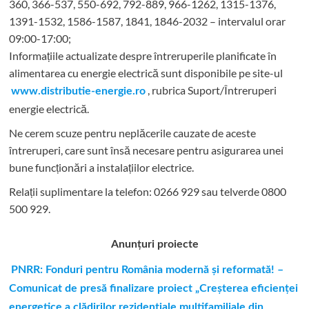
360, 366-537, 550-692, 792-889, 966-1262, 1315-1376,
1391-1532, 1586-1587, 1841, 1846-2032 – intervalul orar
09:00-17:00;
Informațiile actualizate despre întreruperile planificate în
alimentarea cu energie electrică sunt disponibile pe site-ul
, rubrica Suport/Întreruperi
www.distributie-energie.ro
energie electrică.
Ne cerem scuze pentru neplăcerile cauzate de aceste
întreruperi, care sunt însă necesare pentru asigurarea unei
bune funcționări a instalațiilor electrice.
Relații suplimentare la tel
efon: 0266 929 sau telverde 0800
500 929.
Anunțuri proiecte
PNRR: Fonduri pentru România modernă şi reformată! –
Comunicat de presă finalizare proiect „Creşterea eficienţei
energetice a clădirilor rezidenţiale multifamiliale din