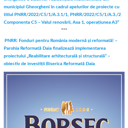
municipiul Gheorgheni în cadrul apelurilor de proiecte cu
titlul PNRR/2022/C5/1/A.3.1/1, PNRR/2022/C5/1/A.3./2
Componenta C5 – Valul renovării, Axa 1, operaţiunea A3”
***
PNRR: Fonduri pentru România modernă și reformată! –
Parohia Reformată Daia finalizează implementarea
proiectului „Reabilitare arhitecturală și structurală” –
obiectiv de investiții Biserica Reformată Daia