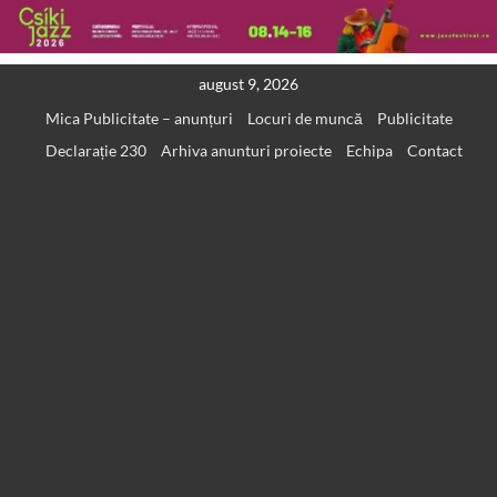
Skip
august 9, 2026
to
Mica Publicitate – anunțuri
Locuri de muncă
Publicitate
content
Declarație 230
Arhiva anunturi proiecte
Echipa
Contact