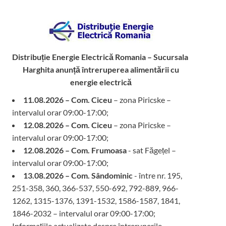
Distribuție Energie Electrică Romania – Sucursala
Harghita
anunță întreruperea alimentării cu
energie electrică
11.08.2026 – Com. Ciceu
– zona Piricske –
intervalul orar 09:00-17:00;
12.08.2026 – Com. Ciceu
– zona Piricske –
intervalul orar 09:00-17:00;
12.08.2026 – Com. Frumoasa
- sat Făgețel –
intervalul orar 09:00-17:00;
13.08.2026 – Com. Sândominic
- între nr. 195,
251-358, 360, 366-537, 550-692, 792-889, 966-
1262, 1315-1376, 1391-1532, 1586-1587, 1841,
1846-2032 – intervalul orar 09:00-17:00;
Informațiile actualizate despre întreruperile