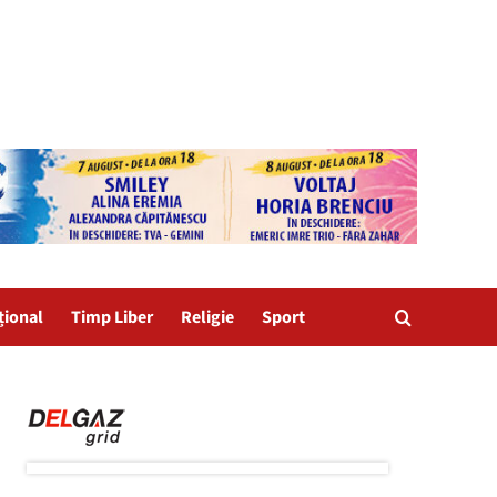
țional
Timp Liber
Religie
Sport