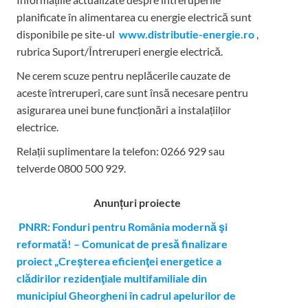
planificate în alimentarea cu energie electrică sunt
disponibile pe site-ul
www.distributie-energie.ro
,
rubrica Suport/Întreruperi energie electrică.
Ne cerem scuze pentru neplăcerile cauzate de
aceste întreruperi, care sunt însă necesare pentru
asigurarea unei bune funcționări a instalațiilor
electrice.
Relații suplimentare la tel
efon: 0266 929 sau
telverde 0800 500 929.
Anunțuri proiecte
PNRR: Fonduri pentru România modernă şi
reformată! – Comunicat de presă finalizare
proiect „Creşterea eficienţei energetice a
clădirilor rezidenţiale multifamiliale din
municipiul Gheorgheni în cadrul apelurilor de