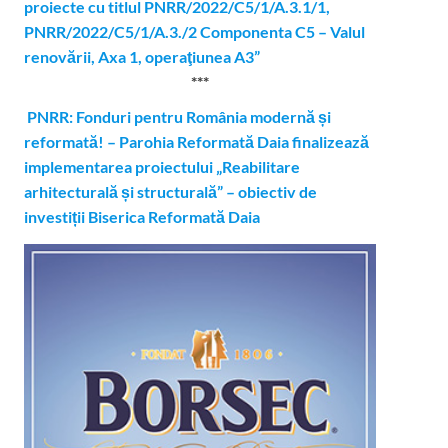
proiecte cu titlul PNRR/2022/C5/1/A.3.1/1,
PNRR/2022/C5/1/A.3./2 Componenta C5 – Valul
renovării, Axa 1, operaţiunea A3”
***
PNRR: Fonduri pentru România modernă și
reformată! – Parohia Reformată Daia finalizează
implementarea proiectului „Reabilitare
arhitecturală și structurală” – obiectiv de
investiții Biserica Reformată Daia