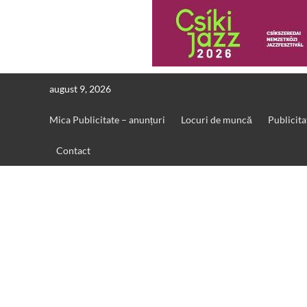
Skip
august 9, 2026
to
content
Mica Publicitate – anunțuri
Locuri de muncă
Publicita
Contact