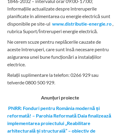
1846-2032 – intervalul orar 09:00-17:00;
Informațiile actualizate despre întreruperile
planificate în alimentarea cu energie electrică sunt
disponibile pe site-ul
www.distributie-energie.ro
,
rubrica Suport/Întreruperi energie electrică.
Ne cerem scuze pentru neplăcerile cauzate de
aceste întreruperi, care sunt însă necesare pentru
asigurarea unei bune funcționări a instalațiilor
electrice.
Relații suplimentare la tel
efon: 0266 929 sau
telverde 0800 500 929.
Anunțuri proiecte
PNRR: Fonduri pentru România modernă și
reformată! – Parohia Reformată Daia finalizează
implementarea proiectului „Reabilitare
arhitecturală și structurală” – obiectiv de