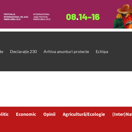
te
Declarație 230
Arhiva anunturi proiecte
Echipa
litic
Economic
Opinii
Agricultură/Ecologie
(Inter)Na