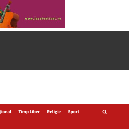
țional
Timp Liber
Religie
Sport