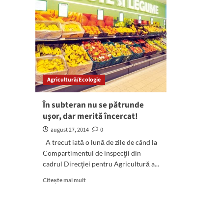
Agricultură/Ecologie
În subteran nu se pătrunde
uşor, dar merită încercat!
august 27, 2014
0
A trecut iată o lună de zile de când la
Compartimentul de inspecţii din
cadrul Direcţiei pentru Agricultură a...
Read
Citește mai mult
more
about
În
subteran