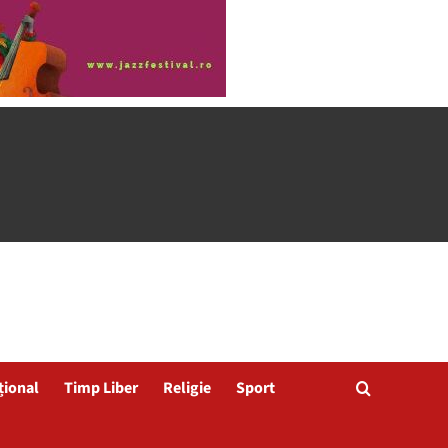
țional
Timp Liber
Religie
Sport