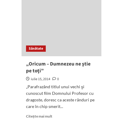
Sănătate
„Oricum – Dumnezeu ne ştie
pe toţi”
iulie 15, 2014
0
„Parafrazând titlul unui vechi şi
cunoscut film Domnului Profesor cu
dragoste, doresc ca aceste rânduri pe
care în chip smerit...
Read
Citește mai mult
more
about
„Oricum