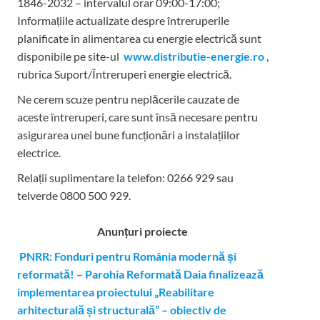
1846-2032 – intervalul orar 09:00-17:00;
Informațiile actualizate despre întreruperile
planificate în alimentarea cu energie electrică sunt
disponibile pe site-ul
www.distributie-energie.ro
,
rubrica Suport/Întreruperi energie electrică.
Ne cerem scuze pentru neplăcerile cauzate de
aceste întreruperi, care sunt însă necesare pentru
asigurarea unei bune funcționări a instalațiilor
electrice.
Relații suplimentare la tel
efon: 0266 929 sau
telverde 0800 500 929.
Anunțuri proiecte
PNRR: Fonduri pentru România modernă și
reformată! – Parohia Reformată Daia finalizează
implementarea proiectului „Reabilitare
arhitecturală și structurală” – obiectiv de