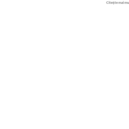
more
Citește mai mu
about
NATAŢIE:
Prima
medalie
pentru
CSM
Miercurea-
Ciuc