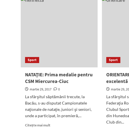
Sport
Sport
NATAŢIE: Prima medalie pentru
ORIENTAR
CSM Miercurea-Ciuc
excelentă 
martie 29, 2017
0
martie 29, 2
La sfârşitul săptămânii trecute, la
La sfârşitul 
Bacău, s-au disputat Campionatele
Federaţia R
naţionale de nataţie, juniori şi seniori,
Clubul Sport
unde a participat, în premieră,...
din Hunedoar
Club din...
Read
Citește mai mult