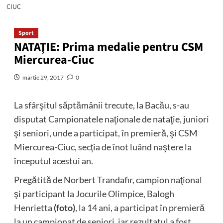
CIUC
Sport
NATAŢIE: Prima medalie pentru CSM
Miercurea-Ciuc
martie 29, 2017
0
La sfârşitul săptămânii trecute, la Bacău, s-au
disputat Campionatele naţionale de nataţie, juniori
şi seniori, unde a participat, în premieră, şi CSM
Miercurea-Ciuc, secţia de înot luând naştere la
începutul acestui an.
Pregătită de Norbert Trandafir, campion naţional
şi participant la Jocurile Olimpice, Balogh
Henrietta
(foto)
, la 14 ani, a participat în premieră
la un campionat de seniori, iar rezultatul a fost