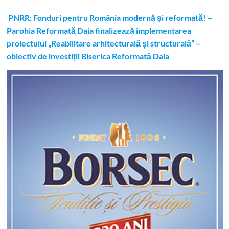
PNRR: Fonduri pentru România modernă și reformată! –
Parohia Reformată Daia finalizează implementarea
proiectului „Reabilitare arhitecturală și structurală” –
obiectiv de investiții Biserica Reformată Daia