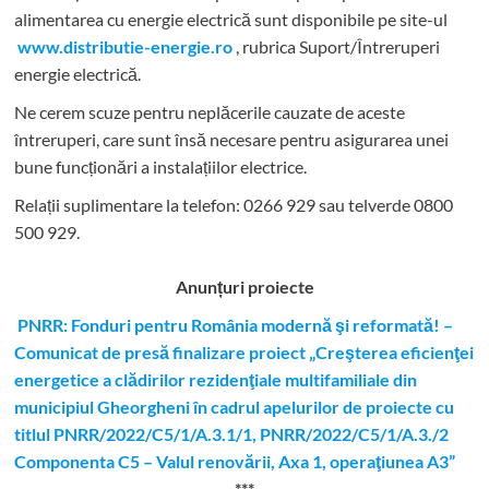
alimentarea cu energie electrică sunt disponibile pe site-ul
www.distributie-energie.ro
, rubrica Suport/Întreruperi
energie electrică.
Ne cerem scuze pentru neplăcerile cauzate de aceste
întreruperi, care sunt însă necesare pentru asigurarea unei
bune funcționări a instalațiilor electrice.
Relații suplimentare la tel
efon: 0266 929 sau telverde 0800
500 929.
Anunțuri proiecte
PNRR: Fonduri pentru România modernă şi reformată! –
Comunicat de presă finalizare proiect „Creşterea eficienţei
energetice a clădirilor rezidenţiale multifamiliale din
municipiul Gheorgheni în cadrul apelurilor de proiecte cu
titlul PNRR/2022/C5/1/A.3.1/1, PNRR/2022/C5/1/A.3./2
Componenta C5 – Valul renovării, Axa 1, operaţiunea A3”
***