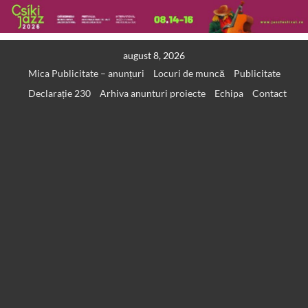
Skip
august 8, 2026
to
Mica Publicitate – anunțuri
Locuri de muncă
Publicitate
content
Declarație 230
Arhiva anunturi proiecte
Echipa
Contact